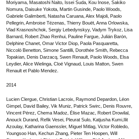
Moriyama, Masatoshi Naito, Issei Suda, Kou Inose, Sakiko
Nomura, Daisuke Yokota, Martin Gusinde, Paolo Woods,
Gabriele Galimberti, Natasha Caruana, Alex Majoli, Paolo
Pellegrin, Ambroise Tézenas, Thierry Bouët, Anna Orlowska,
Vlad Krasnoshchok, Sergiy Lebedynskyy, Vadym Trykoz, Lisa
Barnard, Robert Zhao Renhui, Pauline Fargue, Julián Barón,
Delphine Chanet, Omar Victor Diop, Paola Pasquaretta,
Niccolò Benetton, Simone Santilli, Dorothée Smith, Rebecca
Topakian, Denis Darzacq, Swen Renault, Paolo Woods, Elsa
Leydier, Alice Wielinga, Cloé Vignaud, Louis Matton, Swen
Renault et Pablo Mendez.
2014
Lucien Clergue, Christian Lacroix, Raymond Depardon, Léon
Gimpel, David Bailey, Vik Muniz, Patrick Swirc, Denis Rouvre,
Vincent Pérez, Chema Madoz, Élise Mazac, Robert Drowilal,
Anouck Durand, Refik Vesei, Pleurat Sulo, Katjusha Kumi,Ilit
Azoulay, Katharina Gaenssler, Miguel Mitlag, Victor Robledo,
Youngsoo Han, Kechun Zhang, Pieter Ten Hoopen, Will