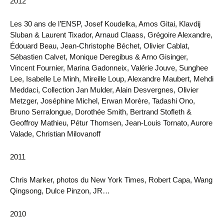
2012
Les 30 ans de l’ENSP, Josef Koudelka, Amos Gitai, Klavdij
Sluban & Laurent Tixador, Arnaud Claass, Grégoire Alexandre,
Édouard Beau, Jean-Christophe Béchet, Olivier Cablat,
Sébastien Calvet, Monique Deregibus & Arno Gisinger,
Vincent Fournier, Marina Gadonneix, Valérie Jouve, Sunghee
Lee, Isabelle Le Minh, Mireille Loup, Alexandre Maubert, Mehdi
Meddaci, Collection Jan Mulder, Alain Desvergnes, Olivier
Metzger, Joséphine Michel, Erwan Morère, Tadashi Ono,
Bruno Serralongue, Dorothée Smith, Bertrand Stofleth &
Geoffroy Mathieu, Pétur Thomsen, Jean-Louis Tornato, Aurore
Valade, Christian Milovanoff
2011
Chris Marker, photos du New York Times, Robert Capa, Wang
Qingsong, Dulce Pinzon, JR…
2010