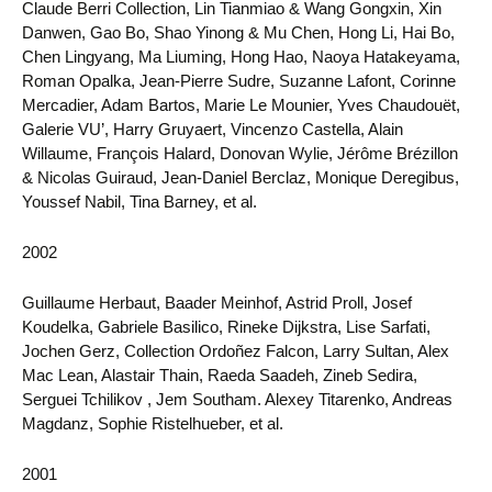
Claude Berri Collection, Lin Tianmiao & Wang Gongxin, Xin
Danwen, Gao Bo, Shao Yinong & Mu Chen, Hong Li, Hai Bo,
Chen Lingyang, Ma Liuming, Hong Hao, Naoya Hatakeyama,
Roman Opalka, Jean-Pierre Sudre, Suzanne Lafont, Corinne
Mercadier, Adam Bartos, Marie Le Mounier, Yves Chaudouët,
Galerie VU’, Harry Gruyaert, Vincenzo Castella, Alain
Willaume, François Halard, Donovan Wylie, Jérôme Brézillon
& Nicolas Guiraud, Jean-Daniel Berclaz, Monique Deregibus,
Youssef Nabil, Tina Barney, et al.
2002
Guillaume Herbaut, Baader Meinhof, Astrid Proll, Josef
Koudelka, Gabriele Basilico, Rineke Dijkstra, Lise Sarfati,
Jochen Gerz, Collection Ordoñez Falcon, Larry Sultan, Alex
Mac Lean, Alastair Thain, Raeda Saadeh, Zineb Sedira,
Serguei Tchilikov , Jem Southam. Alexey Titarenko, Andreas
Magdanz, Sophie Ristelhueber, et al.
2001