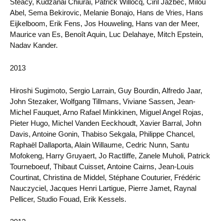
Steacy, Kudzanai Chiurai, Patrick Willocq, Ciril Jazbec, Milou
Abel, Sema Bekirovic, Melanie Bonajo, Hans de Vries, Hans
Eijkelboom, Erik Fens, Jos Houweling, Hans van der Meer,
Maurice van Es, Benoît Aquin, Luc Delahaye, Mitch Epstein,
Nadav Kander.
2013
Hiroshi Sugimoto, Sergio Larrain, Guy Bourdin, Alfredo Jaar,
John Stezaker, Wolfgang Tillmans, Viviane Sassen, Jean-
Michel Fauquet, Arno Rafael Minkkinen, Miguel Angel Rojas,
Pieter Hugo, Michel Vanden Eeckhoudt, Xavier Barral, John
Davis, Antoine Gonin, Thabiso Sekgala, Philippe Chancel,
Raphaël Dallaporta, Alain Willaume, Cedric Nunn, Santu
Mofokeng, Harry Gruyaert, Jo Ractliffe, Zanele Muholi, Patrick
Tourneboeuf, Thibaut Cuisset, Antoine Cairns, Jean-Louis
Courtinat, Christina de Middel, Stéphane Couturier, Frédéric
Nauczyciel, Jacques Henri Lartigue, Pierre Jamet, Raynal
Pellicer, Studio Fouad, Erik Kessels.