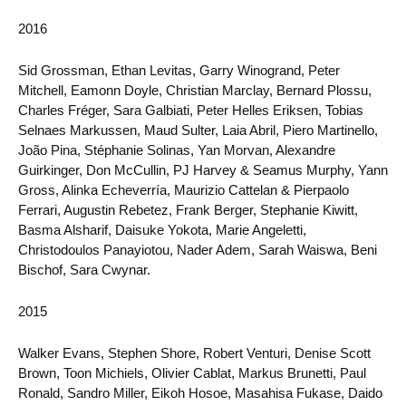
2016
Sid Grossman, Ethan Levitas, Garry Winogrand, Peter
Mitchell, Eamonn Doyle, Christian Marclay, Bernard Plossu,
Charles Fréger, Sara Galbiati, Peter Helles Eriksen, Tobias
Selnaes Markussen, Maud Sulter, Laia Abril, Piero Martinello,
João Pina, Stéphanie Solinas, Yan Morvan, Alexandre
Guirkinger, Don McCullin, PJ Harvey & Seamus Murphy, Yann
Gross, Alinka Echeverría, Maurizio Cattelan & Pierpaolo
Ferrari, Augustin Rebetez, Frank Berger, Stephanie Kiwitt,
Basma Alsharif, Daisuke Yokota, Marie Angeletti,
Christodoulos Panayiotou, Nader Adem, Sarah Waiswa, Beni
Bischof, Sara Cwynar.
2015
Walker Evans, Stephen Shore, Robert Venturi, Denise Scott
Brown, Toon Michiels, Olivier Cablat, Markus Brunetti, Paul
Ronald, Sandro Miller, Eikoh Hosoe, Masahisa Fukase, Daido