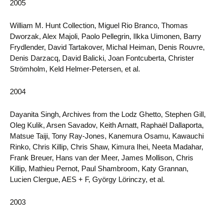
2005
William M. Hunt Collection, Miguel Rio Branco, Thomas
Dworzak, Alex Majoli, Paolo Pellegrin, Ilkka Uimonen, Barry
Frydlender, David Tartakover, Michal Heiman, Denis Rouvre,
Denis Darzacq, David Balicki, Joan Fontcuberta, Christer
Strömholm, Keld Helmer-Petersen, et al.
2004
Dayanita Singh, Archives from the Lodz Ghetto, Stephen Gill,
Oleg Kulik, Arsen Savadov, Keith Arnatt, Raphaël Dallaporta,
Matsue Taiji, Tony Ray-Jones, Kanemura Osamu, Kawauchi
Rinko, Chris Killip, Chris Shaw, Kimura Ihei, Neeta Madahar,
Frank Breuer, Hans van der Meer, James Mollison, Chris
Killip, Mathieu Pernot, Paul Shambroom, Katy Grannan,
Lucien Clergue, AES + F, György Lörinczy, et al.
2003