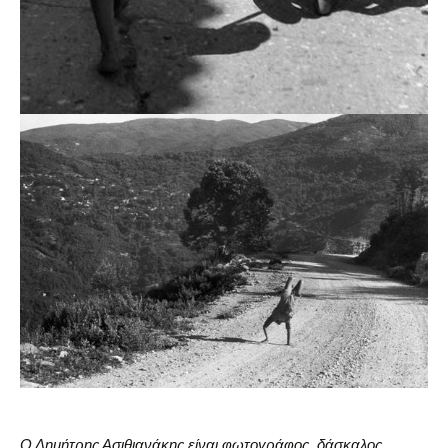
Ο Δημήτρης Ασιθιανάκης είναι φωτογράφος, δάσκαλος