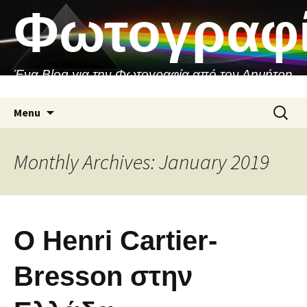
Skip
Φωτογραφ
to
content
Ένα Blog για την Φωτογραφία από τον Δημήτρη
Ασιθιανάκη
Search
Menu
for:
Monthly Archives: January 2019
Ο Henri Cartier-
Bresson στην