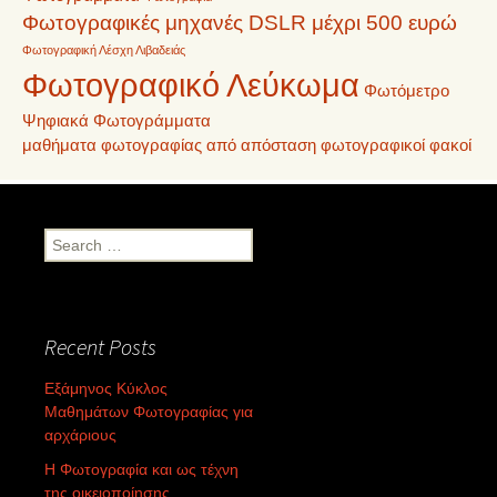
Φωτογραφικές μηχανές DSLR μέχρι 500 ευρώ
Φωτογραφική Λέσχη Λιβαδειάς
Φωτογραφικό Λεύκωμα
Φωτόμετρο
Ψηφιακά Φωτογράμματα
μαθήματα φωτογραφίας από απόσταση
φωτογραφικοί φακοί
Search
for:
Recent Posts
Εξάμηνος Κύκλος
Μαθημάτων Φωτογραφίας για
αρχάριους
Η Φωτογραφία και ως τέχνη
της οικειοποίησης