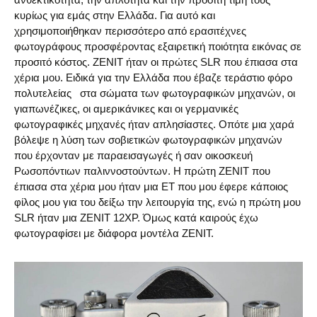
κυρίως για εμάς στην Ελλάδα. Για αυτό και
χρησιμοποιήθηκαν περισσότερο από ερασιτέχνες
φωτογράφους προσφέροντας εξαιρετική ποιότητα εικόνας σε
προσιτό κόστος. ZENIT ήταν οι πρώτες SLR που έπιασα στα
χέρια μου. Ειδικά για την Ελλάδα που έβαζε τεράστιο φόρο
πολυτελείας στα σώματα των φωτογραφικών μηχανών, οι
γιαπωνέζικες, οι αμερικάνικες και οι γερμανικές
φωτογραφικές μηχανές ήταν απλησίαστες. Οπότε μια χαρά
βόλεψε η λύση των σοβιετικών φωτογραφικών μηχανών
που έρχονταν με παραεισαγωγές ή σαν οικοσκευή
Pωσοπόντιων παλιννοστούντων. Η πρώτη ZENIT που
έπιασα στα χέρια μου ήταν μια ET που μου έφερε κάποιος
φίλος μου για του δείξω την λειτουργία της, ενώ η πρώτη μου
SLR ήταν μια ZENIT 12XP. Όμως κατά καιρούς έχω
φωτογραφίσει με διάφορα μοντέλα ΖΕΝΙΤ.