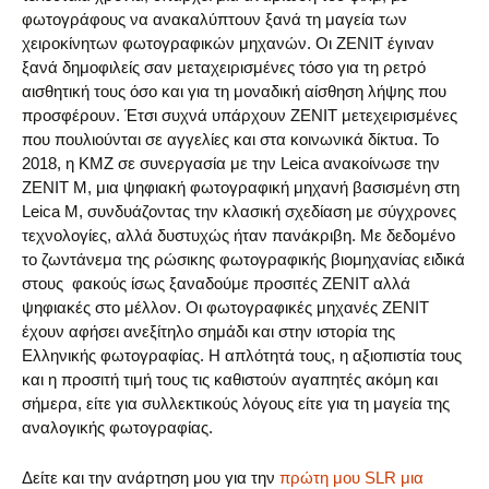
φωτογράφους να ανακαλύπτουν ξανά τη μαγεία των
χειροκίνητων φωτογραφικών μηχανών. Οι ZENIT έγιναν
ξανά δημοφιλείς σαν μεταχειρισμένες τόσο για τη ρετρό
αισθητική τους όσο και για τη μοναδική αίσθηση λήψης που
προσφέρουν. Έτσι συχνά υπάρχουν ΖΕΝΙΤ μετεχειρισμένες
που πουλιούνται σε αγγελίες και στα κοινωνικά δίκτυα. Το
2018, η KMZ σε συνεργασία με την Leica ανακοίνωσε την
ZENIT M, μια ψηφιακή φωτογραφική μηχανή βασισμένη στη
Leica M, συνδυάζοντας την κλασική σχεδίαση με σύγχρονες
τεχνολογίες, αλλά δυστυχώς ήταν πανάκριβη. Με δεδομένο
το ζωντάνεμα της ρώσικης φωτογραφικής βιομηχανίας ειδικά
στους φακούς ίσως ξαναδούμε προσιτές ΖΕΝΙΤ αλλά
ψηφιακές στο μέλλον. Οι φωτογραφικές μηχανές ZENIT
έχουν αφήσει ανεξίτηλο σημάδι και στην ιστορία της
Ελληνικής φωτογραφίας. Η απλότητά τους, η αξιοπιστία τους
και η προσιτή τιμή τους τις καθιστούν αγαπητές ακόμη και
σήμερα, είτε για συλλεκτικούς λόγους είτε για τη μαγεία της
αναλογικής φωτογραφίας.
Δείτε και την ανάρτηση μου για την
πρώτη μου SLR μια