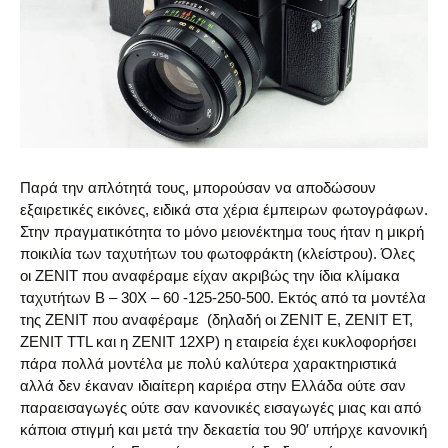
Παρά την απλότητά τους, μπορούσαν να αποδώσουν
εξαιρετικές εικόνες, ειδικά στα χέρια έμπειρων φωτογράφων.
Στην πραγματικότητα το μόνο μειονέκτημα τους ήταν η μικρή
ποικιλία των ταχυτήτων του φωτοφράκτη (κλείστρου). Όλες
οι ZENIT που αναφέραμε είχαν ακριβώς την ίδια κλίμακα
ταχυτήτων B – 30X – 60 -125-250-500. Εκτός από τα μοντέλα
της ΖΕΝΙΤ που αναφέραμε (δηλαδή οι ZENIT E, ZENIT EΤ,
ZENIT TTL και η ZENIT 12XP) η εταιρεία έχει κυκλοφορήσει
πάρα πολλά μοντέλα με πολύ καλύτερα χαρακτηριστικά
αλλά δεν έκαναν ιδιαίτερη καριέρα στην Ελλάδα ούτε σαν
παραεισαγωγές ούτε σαν κανονικές εισαγωγές μιας και από
κάποια στιγμή και μετά την δεκαετία του 90′ υπήρχε κανονική