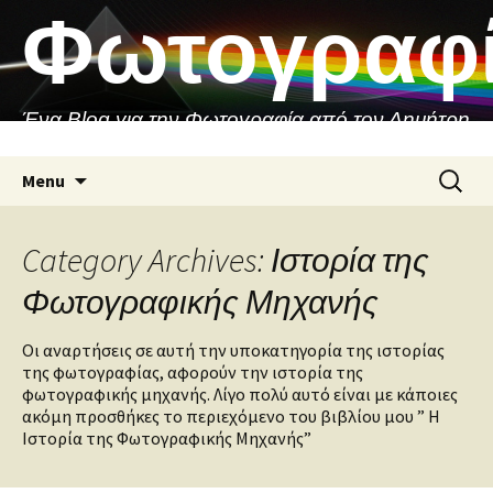
Skip
Φωτογραφ
to
content
Ένα Blog για την Φωτογραφία από τον Δημήτρη
Ασιθιανάκη
Search
Menu
for:
Category Archives: Ιστορία της
Φωτογραφικής Μηχανής
Οι αναρτήσεις σε αυτή την υποκατηγορία της ιστορίας
της φωτογραφίας, αφορούν την ιστορία της
φωτογραφικής μηχανής. Λίγο πολύ αυτό είναι με κάποιες
ακόμη προσθήκες το περιεχόμενο του βιβλίου μου ” Η
Ιστορία της Φωτογραφικής Μηχανής”