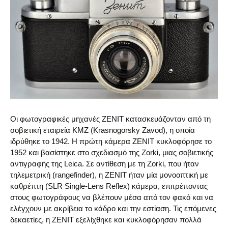
Οι φωτογραφικές μηχανές ZENIT κατασκευάζονταν από τη
σοβιετική εταιρεία KMZ (Krasnogorsky Zavod), η οποία
ιδρύθηκε το 1942. Η πρώτη κάμερα ZENIT κυκλοφόρησε το
1952 και βασίστηκε στο σχεδιασμό της Zorki, μιας σοβιετικής
αντιγραφής της Leica. Σε αντίθεση με τη Zorki, που ήταν
τηλεμετρική (rangefinder), η ZENIT ήταν μία μονοοπτική με
καθρέπτη (SLR Single-Lens Reflex) κάμερα, επιτρέποντας
στους φωτογράφους να βλέπουν μέσα από τον φακό και να
ελέγχουν με ακρίβεια το κάδρο και την εστίαση. Τις επόμενες
δεκαετίες, η ZENIT εξελίχθηκε και κυκλοφόρησαν πολλά