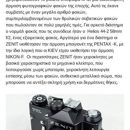
άρμοση φωτογραφικών φακών της εποχής. Αυτό τις έκανε
συμβατές με έναν μεγάλο αριθμό φακών,
συμπεριλαμβανομένων των θρυλικών σοβιετικών φακών
που πωλούνταν σε πολύ χαμηλές τιμές. Για αρκετό διάστημα
ο νορμάλ φακός που τις συνόδευε ήταν ο Helios 44-2 58mm
f/2, ένας εξαιρετικός φακός. Αργότερα για ένα διάστημα οι
ZENIT υιοθέτησαν την άρμοση μπαγιονέτ της PENTAX -Κ, με
την ίδια λογική που οι KIEV είχαν υιοθετήσει την άρμοση
NIKON-F. Οι περισσότερες ZENIT ήταν χειροκίνητες με
βασικά χαρακτηριστικά το μηχανικό κλείστρο, που
λειτουργούσε χωρίς μπαταρία, χειροκίνητη λειτουργία
εστίασης μέσω των φακών, ανθεκτικό μεταλλικό σώμα, που
μπορούσε να αντέξει σκληρή χρήση και δερμάτινες θήκες.