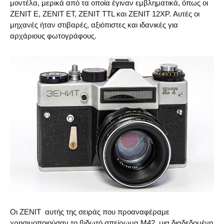
μοντέλα, μερικά από τα οποία έγιναν εμβληματικά, όπως οι
ZENIT E, ZENIT EΤ, ZENIT TTL και ZENIT 12XP. Αυτές οι
μηχανές ήταν στιβαρές, αξιόπιστες και ιδανικές για
αρχάριους φωτογράφους.
Οι ZENIT αυτής της σειράς που προαναφέραμε
χρησιμοποιούσαν το βιδωτό σπείρωμα M42, μια διαδεδομένη