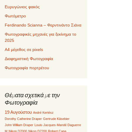
Ευρυγώνιος φακός
Φωτόμετρο
Ferdinando Scianna – Φερντινάντο Σιάνα
Φωτογραφικές μηχανές για ξεκίνημα το
2025
Α4 μέγεθος σε pixels
Διαφημιστική Φωτογραφία
Φωτογραφία πορτρέτου
Θέματα σχετικά με την
Φωτογραφία
19 Αυγούστου
André Kertész
Dorothy Catherine Draper
Gertrude Käsebier
John William Draper
Louis-Jacques-Mandé Daguerre
M
Nikon D7000
Nikon D7200
Robert Capa