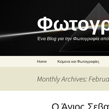
Skip
to
content
Φωτογρ
Ένα Blog για την Φωτογραφία από
Home
Κείμενα και Φωτογραφίες
Μια Φωτογραφία
Monthly Archives: Febru
Ποιήματα και
Τραγούδια για τη
Φωτογραφία
Ο Άγιος Σεβα