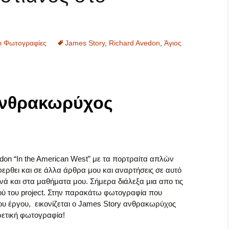
Σπουδαίοι Φωτογράφοι
Σύγχρονοι Φωτογράφοι
αι Φωτογραφίες
James Story
,
Richard Avedon
,
Άγιος
Φωτογραφικός
Φωτογραφικές μηχανές
Εξοπλισμός
Φωτογραφικοί Φακοί
ανθρακωρύχος
don “In the American West” με τα πορτραίτα απλών
θει και σε άλλα άρθρα μου και αναρτήσεις σε αυτό
νά και στα μαθήματα μου. Σήμερα διάλεξα μια απο τις
ύ του project. Στην παρακάτω φωτογραφία που
του έργου, εικονίζεται ο James Story ανθρακωρύχος
ρετική φωτογραφία!