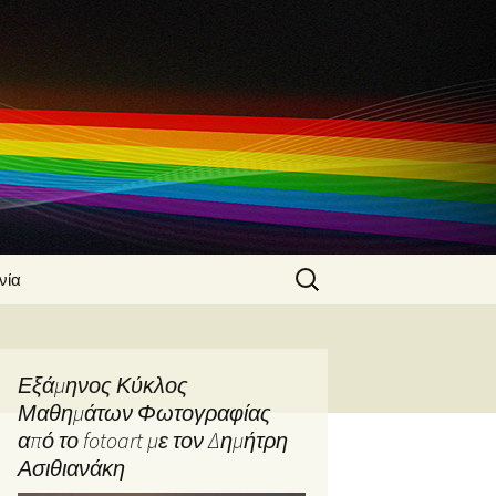
Search
νία
for:
 Ασιθιανάκης
α
Εξάμηνος Κύκλος
φίας από τον
Μαθημάτων Φωτογραφίας
Ασιθιανάκη
από το fotoart με τον Δημήτρη
φικές
Ασιθιανάκη
ς από τον
Ασιθιανάκη