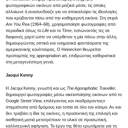
φωτογραφικών εικόνων από μαζικά μέσα, τις οποίες
αλλοίωνε ή ανασυνδύαζε για να αποκαλύψει τις ιδεολογίες
που κρύβονται πίσω από την καθημερινή εικόνα. Στη σειρά
Are You Rea
(1964–68), χρησιμοποίησε φωτογραφίες από
περιοδικά όπως το
Life
και το
Time
, τυπώνοντάς τες σε
διαφανές χαρτί ώστε να υπέρθετον η μία πάνω στην άλλη,
δημιουργώντας οπτικά και νοηματικά φαντάσματα της
αμερικανικής κουλτούρας. Ο Heinecken θεωρείται
προπομπός της appropriation art, επιδρώντας καθοριστικά
στη μεταγενέστερη γενιά.
Jacqui Kenny
Η Jacqui Kenny, γνωστή και ως
The Agoraphobic Traveller
,
δημιουργεί φωτογραφίες μέσω οικειοποίησης εικόνων από το
Google Street View, επιλέγοντας και «καδράροντας»
στιγμιότυπα από δρόμους και τοπία σε όλο τον κόσμο. Αν και
δεν τραβάει η ίδια τις εικόνες, η προσεκτική της επιλογή και
αισθητική ματιά μετατρέπουν το υλικό σε προσωπική,
καλλιτεχνική αφήγηση. Το έργο της θέτει ερωτήματα για τη