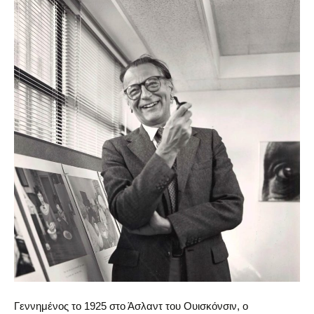
Γεννημένος το 1925 στο Άσλαντ του Ουισκόνσιν, ο