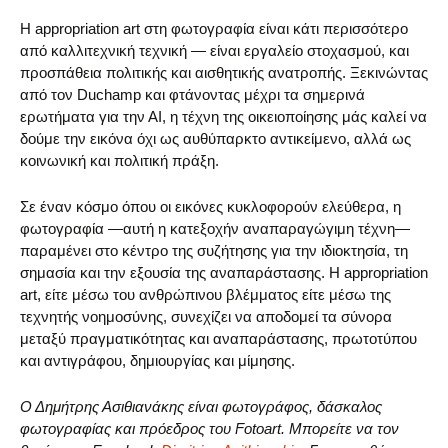
Η appropriation art στη φωτογραφία είναι κάτι περισσότερο
από καλλιτεχνική τεχνική — είναι εργαλείο στοχασμού, και
προσπάθεια πολιτικής και αισθητικής ανατροπής. Ξεκινώντας
από τον Duchamp και φτάνοντας μέχρι τα σημερινά
ερωτήματα για την ΑΙ, η τέχνη της οικειοποίησης μάς καλεί να
δούμε την εικόνα όχι ως αυθύπαρκτο αντικείμενο, αλλά ως
κοινωνική και πολιτική πράξη.
Σε έναν κόσμο όπου οι εικόνες κυκλοφορούν ελεύθερα, η
φωτογραφία —αυτή η κατεξοχήν αναπαραγώγιμη τέχνη—
παραμένει στο κέντρο της συζήτησης για την ιδιοκτησία, τη
σημασία και την εξουσία της αναπαράστασης. Η appropriation
art, είτε μέσω του ανθρώπινου βλέμματος είτε μέσω της
τεχνητής νοημοσύνης, συνεχίζει να αποδομεί τα σύνορα
μεταξύ πραγματικότητας και αναπαράστασης, πρωτοτύπου
και αντιγράφου, δημιουργίας και μίμησης.
Ο Δημήτρης Ασιθιανάκης είναι φωτογράφος, δάσκαλος
φωτογραφίας και πρόεδρος του Fotoart. Μπορείτε να τον