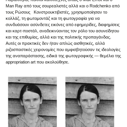
Man Ray από τους σουρεαλιστές αλλά και ο Rodchenko από
τους Ρώσους Κονστρουκτιβιστές, χρησιμοποίησαν το
κολλάζ, τη φωτομοντάζ και τη φωτογραφία για να
συνδυάσουν ασύνδετες εικόνες από εφημερίδες, διαφημίσεις
και καρτ-ποστάλ, αναδεικνύοντας τον ρόλο του ασυνείδητου
και της επιθυμίας, αλλά και της πολιτικής προπαγάνδας.
Αυτές οι πρακτικές δεν ήταν απλώς αισθητικές, αλλά
ριζοσπαστικές χειρονομίες που αμφισβητούσαν τις ιδεολογίες
της αναπαράστασης, ειδικά της φωτογραφικής — θεμέλιο της
appropriation art που ακολούθησε.