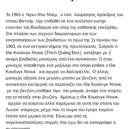
Το 1963 ο Νγκο Ντιν Ντιέμ, ο τότε λαομίσητος πρόεδρος του
νότιου Βιετνάμ είχε επιδοθεί σε ένα ανελέητο κυνήγι
εναντίον του Βουδισμού και υπέρ της καθολικής εκκλησίας.
Στα πλαίσια των συχνών διαμαρτυριών και των
κινητοποιήσεων των βουδιστών το πρωί της 11 Ιουνίου του
1963, σε ένα κεντρικό σημείο της πρωτεύουσας Σαϊγκόν ο
Θικ Κουάνγκ Ντουκ (Thích Quảng Đức) κατέβηκε με 2
ακόμη βουδιστές μοναχούς από ένα αυτοκίνητο. Ο ένας
μοναχός τοποθέτησε ένα μαξιλάρι στο οποίο κάθισε ο Θικ
Κουάνγκ Ντουκ και άρχισε να διαλογίζεται. Ο άλλος
μοναχός εβγαλε ένα μεγάλο μπιτόνι με βενζίνη από το
αυτοκίνητο και άρχισε να περιλούζει τον Θικ Κουάνγκ Ντουκ
με την βενζίνη στάθηκε λίγο πιο μακριά, άναψε ένα σπίρτο,
και το πέταξε στην βενζίνη. Αμέσως ο Θικ Κουάνγκ Ντουκ
άρχισε να καίγεται αλλά παρέμεινε σε αυτή την στάση του
Λωτού ατάραχος μέχρι που το σώμα του έγειρε καμένο
έπειτα από μερικά λεπτά. Είναι μια από τις
συγκλονιστικότερες στιγμές που έχω δει να καταγράφει η
φωτογραφία.