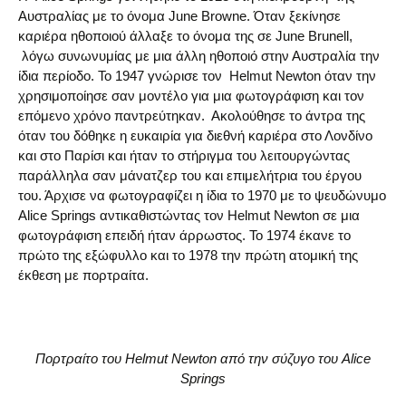
Αυστραλίας με το όνομα June Browne. Όταν ξεκίνησε
καριέρα ηθοποιού άλλαξε το όνομα της σε June Brunell,
λόγω συνωνυμίας με μια άλλη ηθοποιό στην Αυστραλία την
ίδια περίοδο. Το 1947 γνώρισε τον Helmut Newton όταν την
χρησιμοποίησε σαν μοντέλο για μια φωτογράφιση και τον
επόμενο χρόνο παντρεύτηκαν. Ακολούθησε το άντρα της
όταν του δόθηκε η ευκαιρία για διεθνή καριέρα στο Λονδίνο
και στο Παρίσι και ήταν το στήριγμα του λειτουργώντας
παράλληλα σαν μάνατζερ του και επιμελήτρια του έργου
του. Άρχισε να φωτογραφίζει η ίδια το 1970 με το ψευδώνυμο
Alice Springs αντικαθιστώντας τον Helmut Newton σε μια
φωτογράφιση επειδή ήταν άρρωστος. Το 1974 έκανε το
πρώτο της εξώφυλλο και το 1978 την πρώτη ατομική της
έκθεση με πορτραίτα.
Πορτραίτο του Helmut Newton από την σύζυγο του Alice
Springs