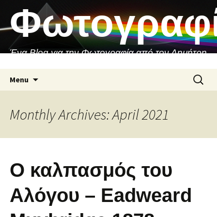
Skip
Φωτογραφ
to
content
Ένα Blog για την Φωτογραφία από τον Δημήτρη
Ασιθιανάκη
Search
Menu
for:
Monthly Archives: April 2021
Ο καλπασμός του
Αλόγου – Eadweard