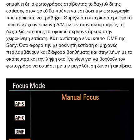
σημαίνει ότι ο φωτογράφος στρίβοντας το δαχτυλίδι της
εστίασης στον φακό θα πρέπει να εστιάσει την φωτογραφία
που πρόκειται να τραβήξει. Θυμίζω ότι οι περισσότεροι φακοί
που δεν έχουν επιλογή A/M πλέον όταν ακουμπήσεις το
δαχτυλίδι εστίασης του φακού περνάνε άμεσα στην
χειροκίνητη εστίαση. Κάτι αντίστοιχο είναι και το DMF της
Sony. Όσο αφορά την χειροκίνητη εστίαση οι μηχανές
περιλαμβάνουν και διάφορα βοηθήματα και στην λήψη με το
σκόπευτρο και την λήψη στο live view για να βοηθούν τον
φωτογράφο να εστιάσει με την μεγαλύτερη δυνατή ακρίβεια.