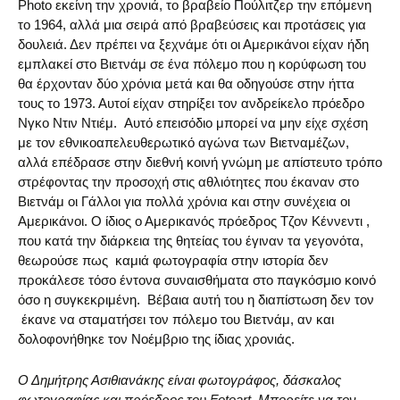
Photo εκείνη την χρονιά, το βραβείο Πούλιτζερ την επόμενη
το 1964, αλλά μια σειρά από βραβεύσεις και προτάσεις για
δουλειά. Δεν πρέπει να ξεχνάμε ότι οι Αμερικάνοι είχαν ήδη
εμπλακεί στο Βιετνάμ σε ένα πόλεμο που η κορύφωση του
θα έρχονταν δύο χρόνια μετά και θα οδηγούσε στην ήττα
τους το 1973. Αυτοί είχαν στηρίξει τον ανδρείκελο πρόεδρο
Νγκο Ντιν Ντιέμ. Αυτό επεισόδιο μπορεί να μην είχε σχέση
με τον εθνικοαπελευθερωτικό αγώνα των Βιετναμέζων,
αλλά επέδρασε στην διεθνή κοινή γνώμη με απίστευτο τρόπο
στρέφοντας την προσοχή στις αθλιότητες που έκαναν στο
Βιετνάμ οι Γάλλοι για πολλά χρόνια και στην συνέχεια οι
Αμερικάνοι. Ο ίδιος ο Αμερικανός πρόεδρος Τζον Κέννεντι ,
που κατά την διάρκεια της θητείας του έγιναν τα γεγονότα,
θεωρούσε πως καμιά φωτογραφία στην ιστορία δεν
προκάλεσε τόσο έντονα συναισθήματα στο παγκόσμιο κοινό
όσο η συγκεκριμένη. Βέβαια αυτή του η διαπίστωση δεν τον
έκανε να σταματήσει τον πόλεμο του Βιετνάμ, αν και
δολοφονήθηκε τον Νοέμβριο της ίδιας χρονιάς.
Ο Δημήτρης Ασιθιανάκης είναι φωτογράφος, δάσκαλος
φωτογραφίας και πρόεδρος του Fotoart. Μπορείτε να τον