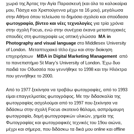
χωριό της Άρτας την Αγία Παρασκευή (και όλα τα καλοκαίρια
μου, Πάσχα και Χριστούγεννα μέχρι τα 16 μου), μεγάλωσα
στην Αθήνα όπου τελείωσα το δημόσιο σχολείο και σπούδασα
φωτογραφία, βίντεο και νέες τεχνολογίες
για τρία χρόνια
στην σχολή Focus, ενώ στην συνέχεια έκανα μεταπτυχιακές
σπουδές στη φωτογραφία ως οπτική γλώσσα
ΜΑ in
Photography and visual language
στο Middlesex University
of London. Μεταπτυχιακό τίτλο έχω και στην διοίκηση
επιχειρήσεων
MBA in Digital Marketing Management
από
το πανεπιστήμιο St Mary’s University of London. Έχω δυο
παιδιά τον Οδυσσέα που γεννήθηκε το 1998 και την Ηλέκτρα
που γεννήθηκε το 2000.
Από το 1977 ξεκίνησα να τραβάω φωτογραφίες, από το 1993
είμαι επαγγελματίας φωτογράφος. Με την διδασκαλία της
φωτογραφίας ασχολούμαι από το 1997 που ξεκίνησα να
διδάσκω στην σχολή Focus σκοτεινό θάλαμο, ασπρόμαυρη
φωτογραφία, δομή φωτογραφικών υλικών, χημεία της
Φωτογραφίας και φωτογραφικές τεχνικές του 19ου αιώνα,
μέχρι και σήμερα, που διδάσκω τα δικά μου online και offline