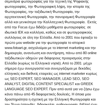
σεμινάρια φωτογραφίας για την τεχνική της Ψηφιακής
φωτογραφίας, την Φωτογραφική λήψη, την ιστορία της
Φωτογραφίας, την ταξιδιωτική Φωτογραφία, την
αρχιτεκτονική Φωτογραφία, την πανοραμική Φωτογραφία
αλλά και γενικότερα την Καλλιτεχνική Φωτογραφία. Εκτός
από την Focus έχω διδάξει μαθήματα φωτογραφίας σε
ιδιωτικά ΙΕΚ και κολλέγια, καθώς και σε φωτογραφικούς
συλλόγους σε όλη την Ελλάδα. Από το 2001 που έφτιαξα το
πρώτο μου website για την φωτογραφία το ιστορικό
www.fotoart.gr, ασχολούμαι με το internet marketing και την
δημιουργία, ανανέωση και συντήρηση, πάνω από 80 online
ταξιδιωτικών οδηγών για διάφορους προορισμούς στην
Ελλάδα (κυρίως τα Ελληνικά νησιά). Από το 2001 μέχρι
σήμερα έχω συνεργαστεί και συνεργάζομαι με δεκάδες
ελληνικές και διεθνείς εταιρείες ως internet marketer κυρίως
ως SEO EXPERT, SEO MANAGER, LEAD SEO, SEO
ANALYST, DIGITAL CONTENT SPECIALIST και GREEK
LANGUAGE SEO EXPERT. Πριν από αυτά για να ζήσω έχω
κάνει πάνω από 45 διαφορετικές δουλειές. Η όποια μου
δραστηριότητα η σχετική με την Ελληνική Φωτογραφία και
την Τέχνη (σπουδές, διδασκαλία, αρθρογραφία, βιβλία) έχει