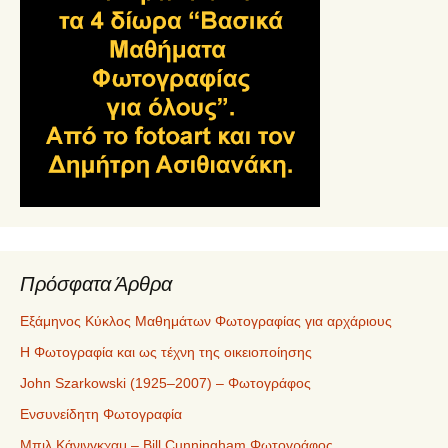
Πρόσφατα Άρθρα
Εξάμηνος Κύκλος Μαθημάτων Φωτογραφίας για αρχάριους
Η Φωτογραφία και ως τέχνη της οικειοποίησης
John Szarkowski (1925–2007) – Φωτογράφος
Ενσυνείδητη Φωτογραφία
Μπιλ Κάνινγκχαμ – Bill Cunningham Φωτογράφος