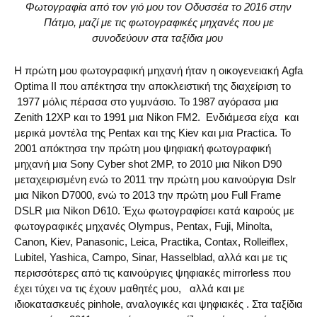
Φωτογραφία από τον γιό μου τον Οδυσσέα το 2016 στην
Πάτμο, μαζί με τις φωτογραφικές μηχανές που με
συνοδεύουν στα ταξίδια μου
Η πρώτη μου φωτογραφική μηχανή ήταν η οικογενειακή Agfa
Optima II που απέκτησα την αποκλειστική της διαχείριση το
1977 μόλις πέρασα στο γυμνάσιο. Το 1987 αγόρασα μια
Zenith 12XP και το 1991 μια Nikon FM2. Ενδιάμεσα είχα και
μερικά μοντέλα της Pentax και της Kiev και μια Practica. Το
2001 απόκτησα την πρώτη μου ψηφιακή φωτογραφική
μηχανή μια Sony Cyber shot 2MP, το 2010 μια Nikon D90
μεταχειρισμένη ενώ το 2011 την πρώτη μου καινούργια Dslr
μια Nikon D7000, ενώ το 2013 την πρώτη μου Full Frame
DSLR μια Nikon D610. Έχω φωτογραφίσει κατά καιρούς με
φωτογραφικές μηχανές Olympus, Pentax, Fuji, Minolta,
Canon, Kiev, Panasonic, Leica, Practika, Contax, Rolleiflex,
Lubitel, Yashica, Campo, Sinar, Hasselblad, αλλά και με τις
περισσότερες από τις καινούργιες ψηφιακές mirrorless που
έχει τύχει να τις έχουν μαθητές μου, αλλά και με
ιδιοκατασκευές pinhole, αναλογικές και ψηφιακές . Στα ταξίδια