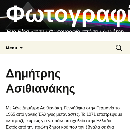
Skip
Φωτογραφ
to
content
Ένα Blog για την Φωτογραφία από τον Δημήτρη
Ασιθιανάκη
Search
Menu
for:
Δημήτρης
Ασιθιανάκης
Με λένε Δημήτρη Ασιθιανάκη. Γεννήθηκα στην Γερμανία το
1965 από γονείς Έλληνες μετανάστες. Το 1971 επιστρέψαμε
όλοι μαζί, κυρίως για να πάω σε σχολείο στην Ελλάδα.
Εκτός από την πρώτη δημοτικού που την έβγαλα σε ένα