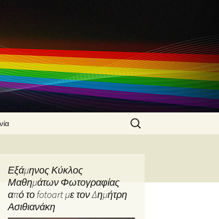
Search
νία
for:
 Ασιθιανάκης
α
Εξάμηνος Κύκλος
φίας από τον
Μαθημάτων Φωτογραφίας
Ασιθιανάκη
από το fotoart με τον Δημήτρη
φικές
Ασιθιανάκη
ς από τον
Ασιθιανάκη