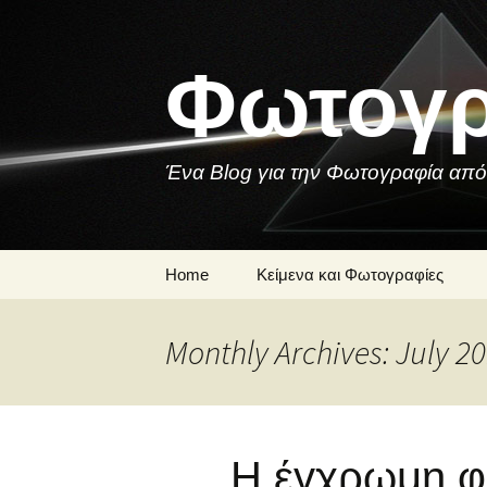
Skip
to
content
Φωτογρ
Ένα Blog για την Φωτογραφία από
Home
Κείμενα και Φωτογραφίες
Μια Φωτογραφία
Monthly Archives: July 2
Ποιήματα και
Τραγούδια για τη
Φωτογραφία
Η έγχρωμη φ