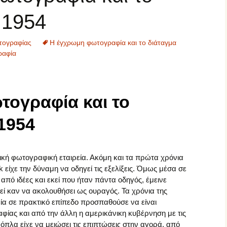
Σπουδαίοι Φωτογράφοι
 1954
Σύγχρονοι Φωτογράφοι
τογραφίας
Η έγχρωμη φωτογραφία και το διάταγμα
Φωτογραφικός
Φωτογραφικές μηχανές
ραφία
Εξοπλισμός
Φωτογραφικοί Φακοί
τογραφία και το
1954
ική φωτογραφική εταιρεία. Ακόμη και τα πρώτα χρόνια
είχε την δύναμη να οδηγεί τις εξελίξεις. Όμως μέσα σε
 από ιδέες και εκεί που ήταν πάντα οδηγός, έμεινε
ί καν να ακολουθήσει ως ουραγός. Τα χρόνια της
εία σε πρακτικό επίπεδο προσπαθούσε να είναι
ίας και από την άλλη η αμερικάνικη κυβέρνηση με τις
όπλα είχε να μειώσει τις επιπτώσεις στην αγορά, από