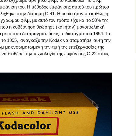
το έγχρωμο αρνητικό φιλμ, το Kodacolor. Το φιλμ
μφάνιση του. Η μέθοδος εμφάνισης αυτού του πρώτου
λίχθηκε στην διάσημη C-41. Η ουσία ήταν ότι καθώς η
έγχρωμου φιλμ, με αυτό τον τρόπο είχε και το 90% της
 που η κυβέρνηση θεώρησε (και ήταν) μονοπωλιακή
αι μετά από διαπραγματεύσεις το διάταγμα του 1954. Το
ι το 1995, ανάγκαζε την Kodak να σταματήσει αυτή την
λμ με ενσωματωμένη την τιμή της επεξεργασίας της
 να διαθέσει την τεχνολογία της εμφάνισης C-22 στους