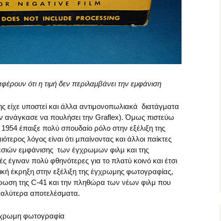
αφέρουν ότι η τιμή δεν περιλαμβάνει την εμφάνιση
ης είχε υποστεί και άλλα αντιμονοπωλιακά διατάγματα
ν ανάγκασε να πουλήσει την Graflex). Όμως πιστεύω
υ 1954 έπαιξε πολύ σπουδαίο ρόλο στην εξέλιξη της
ερος λόγος είναι ότι μπαίνοντας και άλλοι παίκτες
ηρεσιών εμφάνισης των έγχρωμων φιλμ και της
 έγιναν πολύ φθηνότερες για το πλατύ κοινό και έτσι
τική έκρηξη στην εξέλιξη της έγχρωμης φωτογραφίας,
έρωση της C-41 και την πληθώρα των νέων φιλμ που
 καλύτερα αποτελέσματα.
έγχρωμη φωτογραφία