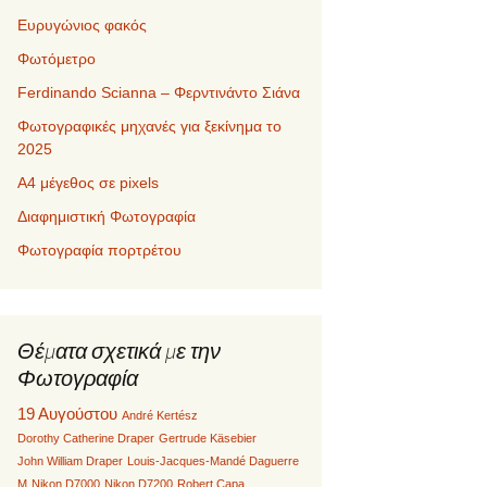
Ευρυγώνιος φακός
Φωτόμετρο
Ferdinando Scianna – Φερντινάντο Σιάνα
Φωτογραφικές μηχανές για ξεκίνημα το
2025
Α4 μέγεθος σε pixels
Διαφημιστική Φωτογραφία
Φωτογραφία πορτρέτου
Θέματα σχετικά με την
Φωτογραφία
19 Αυγούστου
André Kertész
Dorothy Catherine Draper
Gertrude Käsebier
John William Draper
Louis-Jacques-Mandé Daguerre
M
Nikon D7000
Nikon D7200
Robert Capa