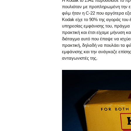
Η Kodak to 1942 παρουσίασε το πρώ
πουλιόταν με προπληρωμένη την ε
φιλμ ήταν η C-22 που αργότερα εξε
Kodak είχε το 90% της αγοράς του 
υπηρεσίας εμφάνισης του, πράγμα
πρακτική και έτσι είχαμε μήνυση κ
διάταγμα αυτό που έπαψε να ισχύε
πρακτική, δηλαδή να πουλάει τα φι
εμφάνισης και την ανάγκαζε επίσης
ανταγωνιστές της.