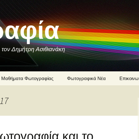
αφία
 τον Δημήτρη Ασιθιανάκη
Μαθήματα Φωτογραφίας
Φωτογραφικά Νέα
Επικοινω
Ιστορία της
Δημήτρης
Φωτογραφίας
017
Μαθήματ
Φωτογραφίες που
Φωτογρα
Συνομιλούν
Δημήτρη 
Φωτογραφική Τεχνική
Φωτογρα
ωτογραφία και το
υπηρεσίε
Δημήτρη 