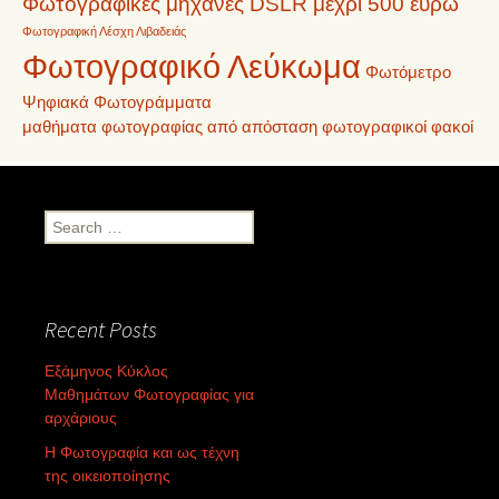
Φωτογραφικές μηχανές DSLR μέχρι 500 ευρώ
Φωτογραφική Λέσχη Λιβαδειάς
Φωτογραφικό Λεύκωμα
Φωτόμετρο
Ψηφιακά Φωτογράμματα
μαθήματα φωτογραφίας από απόσταση
φωτογραφικοί φακοί
Search
for:
Recent Posts
Εξάμηνος Κύκλος
Μαθημάτων Φωτογραφίας για
αρχάριους
Η Φωτογραφία και ως τέχνη
της οικειοποίησης