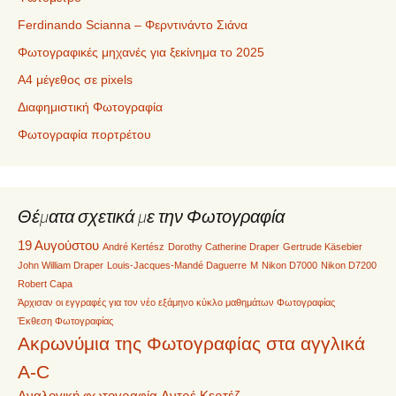
Ferdinando Scianna – Φερντινάντο Σιάνα
Φωτογραφικές μηχανές για ξεκίνημα το 2025
Α4 μέγεθος σε pixels
Διαφημιστική Φωτογραφία
Φωτογραφία πορτρέτου
Θέματα σχετικά με την Φωτογραφία
19 Αυγούστου
André Kertész
Dorothy Catherine Draper
Gertrude Käsebier
John William Draper
Louis-Jacques-Mandé Daguerre
M
Nikon D7000
Nikon D7200
Robert Capa
Άρχισαν οι εγγραφές για τον νέο εξάμηνο κύκλο μαθημάτων Φωτογραφίας
Έκθεση Φωτογραφίας
Ακρωνύμια της Φωτογραφίας στα αγγλικά
A-C
Αναλογική φωτογραφία
Αντρέ Κερτέζ