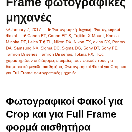
Frame φωτογραφικές
μηχανές
January 7, 2017
Φωτογραφική Τεχνική
,
Φωτογραφικοί
Φακοί
Canon EF
,
Canon EF-S
,
Fujifilm X-Mount
,
Konica
Minolta DT
,
Leica T ή TL
,
Nikon DX
,
Nikon FX
,
okina DX
,
Pentax
DA
,
Samsung NX
,
Sigma DC
,
Sigma DG
,
Sony DT
,
Sony FE
,
Tamron Di series
,
Tamron Dii series
,
Tokina FX
,
Πως
χαρακτηρίζουν οι διάφορες εταιρείες τους φακούς τους για
διαφορετικά μεγέθη αισθητήρα
,
Φωτογραφικοί Φακοί για Crop και
για Full Frame φωτογραφικές μηχανές
Φωτογραφικοί Φακοί για
Crop και για Full Frame
φορμά αισθητήρα