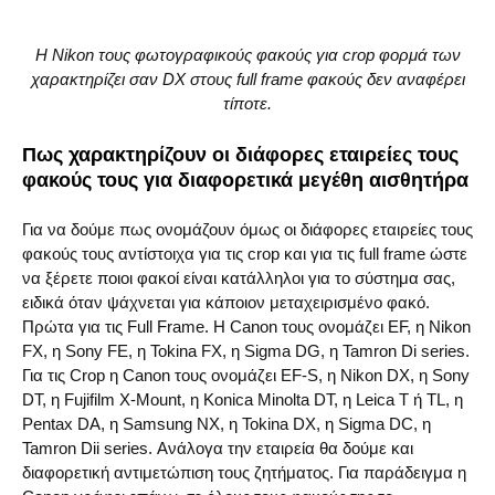
Η Nikon τους φωτογραφικούς φακούς για crop φορμά των
χαρακτηρίζει σαν DX στους full frame φακούς δεν αναφέρει
τίποτε.
Πως χαρακτηρίζουν οι διάφορες εταιρείες τους
φακούς τους για διαφορετικά μεγέθη αισθητήρα
Για να δούμε πως ονομάζουν όμως οι διάφορες εταιρείες τους
φακούς τους αντίστοιχα για τις crop και για τις full frame ώστε
να ξέρετε ποιοι φακοί είναι κατάλληλοι για το σύστημα σας,
ειδικά όταν ψάχνεται για κάποιον μεταχειρισμένο φακό.
Πρώτα για τις Full Frame. Η Canon τους ονομάζει EF, η Nikon
FX, η Sony FE, η Tokina FX, η Sigma DG, η Tamron Di series.
Για τις Crop η Canon τους ονομάζει EF-S, η Nikon DX, η Sony
DT, η Fujifilm X-Mount, η Konica Minolta DT, η Leica T ή TL, η
Pentax DA, η Samsung NX, η Tokina DX, η Sigma DC, η
Tamron Dii series. Ανάλογα την εταιρεία θα δούμε και
διαφορετική αντιμετώπιση τους ζητήματος. Για παράδειγμα η