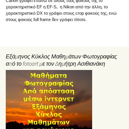
Canon γράφει επάνω σε όλους τους φακούς της το
χαρακτηριστικό EF η EF-S, η Nikon από την άλλη, το
χαρακτηριστικό DX το γράφει στους crop φακούς της, ενώ
στους φακούς full frame δεν γράφει τίποτε.
Εξάμηνος Κύκλος Μαθημάτων Φωτογραφίας
από το fotoart με τον Δημήτρη Ασιθιανάκη