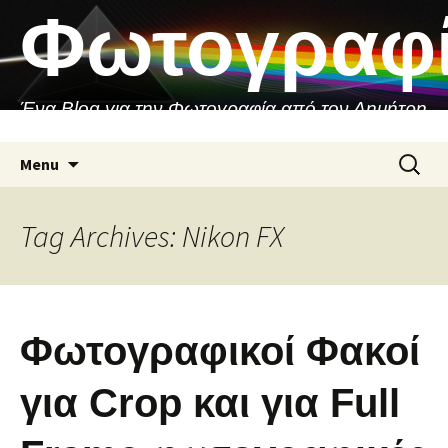
Skip
Φωτογραφ
to
content
Ένα Blog για την Φωτογραφία από τον Δημήτρη
Ασιθιανάκη
Search
Menu
for:
Tag Archives: Nikon FX
Φωτογραφικοί Φακοί
για Crop και για Full