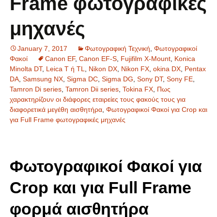
Frame φωτογραφικές
μηχανές
January 7, 2017
Φωτογραφική Τεχνική
,
Φωτογραφικοί
Φακοί
Canon EF
,
Canon EF-S
,
Fujifilm X-Mount
,
Konica
Minolta DT
,
Leica T ή TL
,
Nikon DX
,
Nikon FX
,
okina DX
,
Pentax
DA
,
Samsung NX
,
Sigma DC
,
Sigma DG
,
Sony DT
,
Sony FE
,
Tamron Di series
,
Tamron Dii series
,
Tokina FX
,
Πως
χαρακτηρίζουν οι διάφορες εταιρείες τους φακούς τους για
διαφορετικά μεγέθη αισθητήρα
,
Φωτογραφικοί Φακοί για Crop και
για Full Frame φωτογραφικές μηχανές
Φωτογραφικοί Φακοί για
Crop και για Full Frame
φορμά αισθητήρα