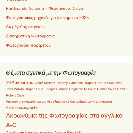
Ferdinando Scianna – Φερντινάντο Σιάνα
Φωτογραφικές μηχανές για ξεκίνημα το 2025
Α4 μέγεθος σε pixels
Διαφημιστική Φωτογραφία
Φωτογραφία πορτρέτου
Θέματα σχετικά με την Φωτογραφία
19 Αυγούστου
André Kertész
Dorothy Catherine Draper
Gertrude Käsebier
John William Draper
Louis-Jacques-Mandé Daguerre
M
Nikon D7000
Nikon D7200
Robert Capa
Άρχισαν οι εγγραφές για τον νέο εξάμηνο κύκλο μαθημάτων Φωτογραφίας
Έκθεση Φωτογραφίας
Ακρωνύμια της Φωτογραφίας στα αγγλικά
A-C
Αναλογική φωτογραφία
Αντρέ Κερτέζ