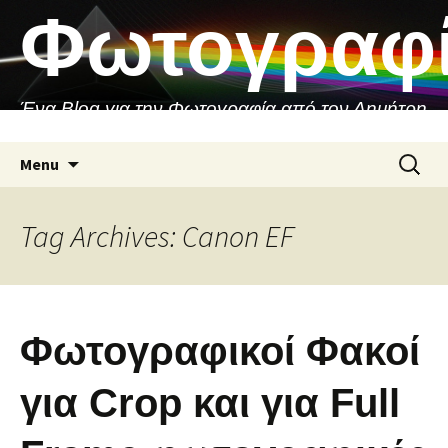
Skip
Φωτογραφ
to
content
Ένα Blog για την Φωτογραφία από τον Δημήτρη
Ασιθιανάκη
Search
Menu
for:
Tag Archives: Canon EF
Φωτογραφικοί Φακοί
για Crop και για Full