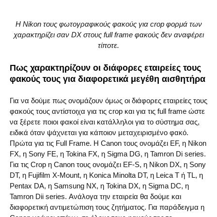
Η Nikon τους φωτογραφικούς φακούς για crop φορμά των
χαρακτηρίζει σαν DX στους full frame φακούς δεν αναφέρει
τίποτε.
Πως χαρακτηρίζουν οι διάφορες εταιρείες τους
φακούς τους για διαφορετικά μεγέθη αισθητήρα
Για να δούμε πως ονομάζουν όμως οι διάφορες εταιρείες τους
φακούς τους αντίστοιχα για τις crop και για τις full frame ώστε
να ξέρετε ποιοι φακοί είναι κατάλληλοι για το σύστημα σας,
ειδικά όταν ψάχνεται για κάποιον μεταχειρισμένο φακό.
Πρώτα για τις Full Frame. Η Canon τους ονομάζει EF, η Nikon
FX, η Sony FE, η Tokina FX, η Sigma DG, η Tamron Di series.
Για τις Crop η Canon τους ονομάζει EF-S, η Nikon DX, η Sony
DT, η Fujifilm X-Mount, η Konica Minolta DT, η Leica T ή TL, η
Pentax DA, η Samsung NX, η Tokina DX, η Sigma DC, η
Tamron Dii series. Ανάλογα την εταιρεία θα δούμε και
διαφορετική αντιμετώπιση τους ζητήματος. Για παράδειγμα η