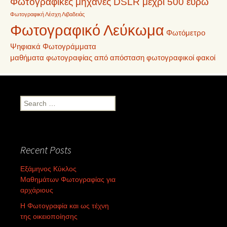
Φωτογραφικές μηχανές DSLR μέχρι 500 ευρώ
Φωτογραφική Λέσχη Λιβαδειάς
Φωτογραφικό Λεύκωμα
Φωτόμετρο
Ψηφιακά Φωτογράμματα
μαθήματα φωτογραφίας από απόσταση
φωτογραφικοί φακοί
Search
for:
Recent Posts
Εξάμηνος Κύκλος
Μαθημάτων Φωτογραφίας για
αρχάριους
Η Φωτογραφία και ως τέχνη
της οικειοποίησης