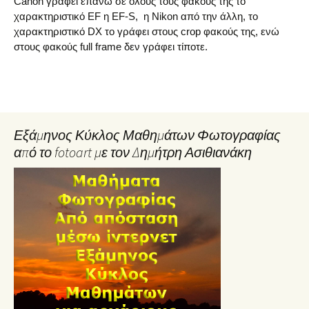
Canon γράφει επάνω σε όλους τους φακούς της το
χαρακτηριστικό EF η EF-S, η Nikon από την άλλη, το
χαρακτηριστικό DX το γράφει στους crop φακούς της, ενώ
στους φακούς full frame δεν γράφει τίποτε.
Εξάμηνος Κύκλος Μαθημάτων Φωτογραφίας
από το fotoart με τον Δημήτρη Ασιθιανάκη