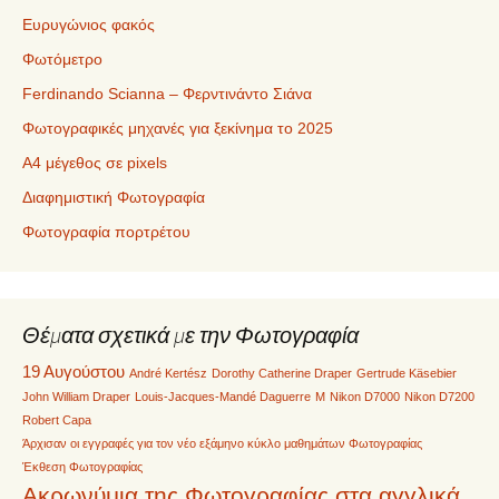
Ευρυγώνιος φακός
Φωτόμετρο
Ferdinando Scianna – Φερντινάντο Σιάνα
Φωτογραφικές μηχανές για ξεκίνημα το 2025
Α4 μέγεθος σε pixels
Διαφημιστική Φωτογραφία
Φωτογραφία πορτρέτου
Θέματα σχετικά με την Φωτογραφία
19 Αυγούστου
André Kertész
Dorothy Catherine Draper
Gertrude Käsebier
John William Draper
Louis-Jacques-Mandé Daguerre
M
Nikon D7000
Nikon D7200
Robert Capa
Άρχισαν οι εγγραφές για τον νέο εξάμηνο κύκλο μαθημάτων Φωτογραφίας
Έκθεση Φωτογραφίας
Ακρωνύμια της Φωτογραφίας στα αγγλικά