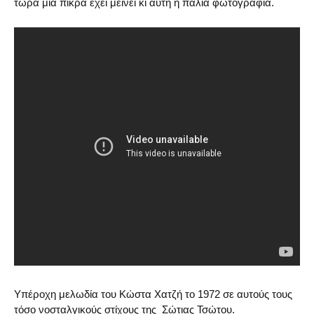
τώρα μια πίκρα έχει μείνει κι αυτή η παλιά φωτογραφία.
Υπέροχη μελωδία του Κώστα Χατζή το 1972 σε αυτούς τους
τόσο νοσταλγικούς στίχους της Σώτιας Τσώτου.