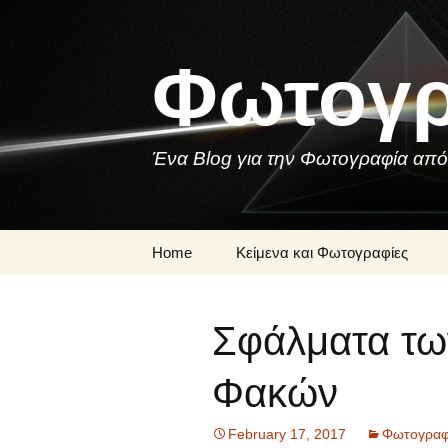
Skip
to
content
Φωτογρ
Ένα Blog για την Φωτογραφία από
Home
Κείμενα και Φωτογραφίες
Μια Φωτογραφία
Σφάλματα τ
Ποιήματα και
Τραγούδια για τη
Φωτογραφία
Φακών
February 17, 2017
Φωτογραφι