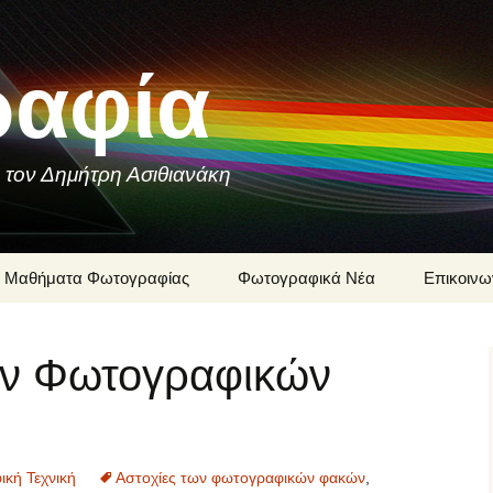
αφία
 τον Δημήτρη Ασιθιανάκη
Μαθήματα Φωτογραφίας
Φωτογραφικά Νέα
Επικοινω
Ιστορία της
Δημήτρης
Φωτογραφίας
ων Φωτογραφικών
Μαθήματ
Φωτογραφίες που
Φωτογρα
Συνομιλούν
Δημήτρη 
Φωτογραφική Τεχνική
Φωτογρα
υπηρεσίε
κή Τεχνική
Αστοχίες των φωτογραφικών φακών
,
Δημήτρη 