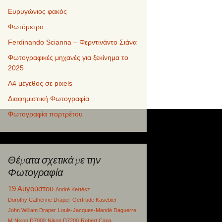
Ευρυγώνιος φακός
Φωτόμετρο
Ferdinando Scianna – Φερντινάντο Σιάνα
Φωτογραφικές μηχανές για ξεκίνημα το
2025
Α4 μέγεθος σε pixels
Διαφημιστική Φωτογραφία
Φωτογραφία πορτρέτου
Θέματα σχετικά με την
Φωτογραφία
19 Αυγούστου
André Kertész
Dorothy Catherine Draper
Gertrude Käsebier
John William Draper
Louis-Jacques-Mandé Daguerre
M
Nikon D7000
Nikon D7200
Robert Capa