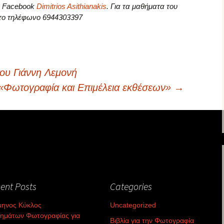
το Facebook
Dimitrios Asithianakis
. Για τα μαθήματα του
 στο τηλέφωνο 6944303397
υ Γιάννη Λεμονή
Φωτογραφία και Επιμέλεια εκθέσεων»
→
ent Posts
Categories
μηνος Κύκλος
Uncategorized
ημάτων Φωτογραφίας για
Βιβλία για την Φωτογραφία