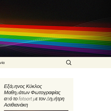
Search
νία
for:
 Ασιθιανάκης
α
Εξάμηνος Κύκλος
φίας από τον
Μαθημάτων Φωτογραφίας
Ασιθιανάκη
από το fotoart με τον Δημήτρη
φικές
Ασιθιανάκη
ς από τον
Ασιθιανάκη