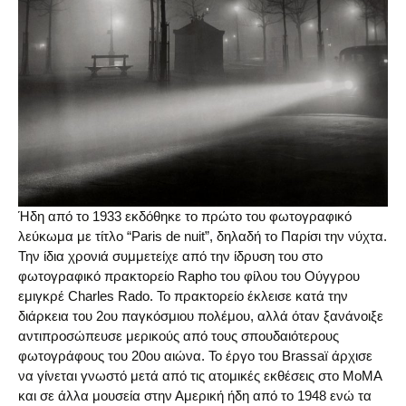
Ήδη από το 1933 εκδόθηκε το πρώτο του φωτογραφικό
λεύκωμα με τίτλο “Paris de nuit”, δηλαδή το Παρίσι την νύχτα.
Την ίδια χρονιά συμμετείχε από την ίδρυση του στο
φωτογραφικό πρακτορείο Rapho του φίλου του Ούγγρου
εμιγκρέ Charles Rado. Το πρακτορείο έκλεισε κατά την
διάρκεια του 2ου παγκόσμιου πολέμου, αλλά όταν ξανάνοιξε
αντιπροσώπευσε μερικούς από τους σπουδαιότερους
φωτογράφους του 20ου αιώνα. Το έργο του Brassaï άρχισε
να γίνεται γνωστό μετά από τις ατομικές εκθέσεις στο MoMA
και σε άλλα μουσεία στην Αμερική ήδη από το 1948 ενώ τα