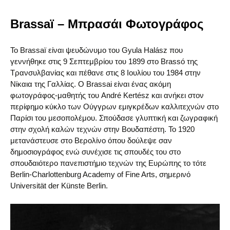
Brassaï – Μπρασάι Φωτογράφος
Το Brassaï είναι ψευδώνυμο του Gyula Halász που
γεννήθηκε στις 9 Σεπτεμβρίου του 1899 στο Brassó της
Τρανσυλβανίας και πέθανε στις 8 Ιουλίου του 1984 στην
Νίκαια της Γαλλίας. O Brassai είναι ένας ακόμη
φωτογράφος-μαθητής του André Kertész και ανήκει στον
περίφημο κύκλο των Ούγγρων εμιγκρέδων καλλιτεχνών στο
Παρίσι του μεσοπολέμου. Σπούδασε γλυπτική και ζωγραφική
στην σχολή καλών τεχνών στην Βουδαπέστη. Το 1920
μετανάστευσε στο Βερολίνο όπου δούλεψε σαν
δημοσιογράφος ενώ συνέχισε τις σπουδές του στο
σπουδαιότερο πανεπιστήμιο τεχνών της Ευρώπης το τότε
Berlin-Charlottenburg Academy of Fine Arts, σημερινό
Universität der Künste Berlin.