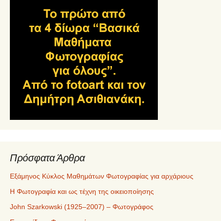
Πρόσφατα Άρθρα
Εξάμηνος Κύκλος Μαθημάτων Φωτογραφίας για αρχάριους
Η Φωτογραφία και ως τέχνη της οικειοποίησης
John Szarkowski (1925–2007) – Φωτογράφος