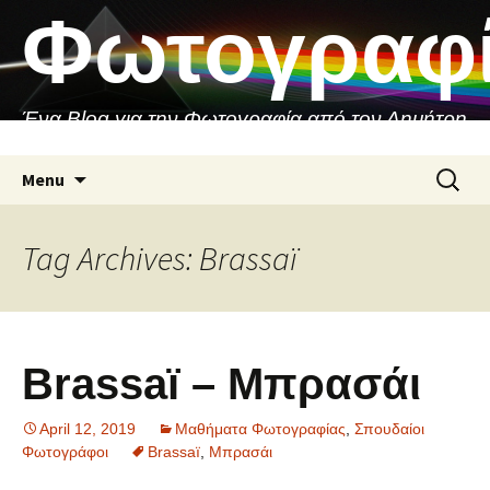
Skip
Φωτογραφ
to
content
Ένα Blog για την Φωτογραφία από τον Δημήτρη
Ασιθιανάκη
Search
Menu
for:
Tag Archives: Brassaï
Brassaï – Μπρασάι
April 12, 2019
Μαθήματα Φωτογραφίας
,
Σπουδαίοι
Φωτογράφοι
Brassaï
,
Μπρασάι