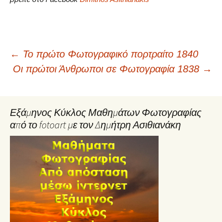
Post
←
Το πρώτο Φωτογραφικό πορτραίτο 1840
Οι πρώτοι Άνθρωποι σε Φωτογραφία 1838
→
navigation
Εξάμηνος Κύκλος Μαθημάτων Φωτογραφίας
από το fotoart με τον Δημήτρη Ασιθιανάκη