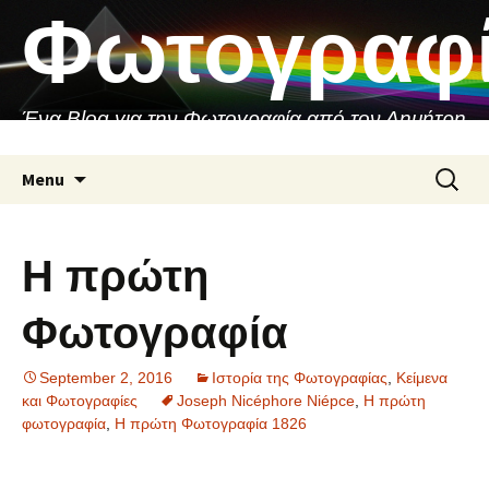
Skip
Φωτογραφ
to
content
Ένα Blog για την Φωτογραφία από τον Δημήτρη
Ασιθιανάκη
Search
Menu
for:
Η πρώτη
Φωτογραφία
September 2, 2016
Ιστορία της Φωτογραφίας
,
Κείμενα
και Φωτογραφίες
Joseph Nicéphore Niépce
,
Η πρώτη
φωτογραφία
,
Η πρώτη Φωτογραφία 1826