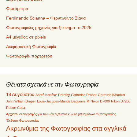
Φωτόμετρο
Ferdinando Scianna – Φερντινάντο Σιάνα
Φωτογραφικές μηχανές για ξεκίνημα το 2025
Α4 μέγεθος σε pixels
Διαφημιστική Φωτογραφία
Φωτογραφία πορτρέτου
Θέματα σχετικά με την Φωτογραφία
19 Αυγούστου
André Kertész
Dorothy Catherine Draper
Gertrude Käsebier
John William Draper
Louis-Jacques-Mandé Daguerre
M
Nikon D7000
Nikon D7200
Robert Capa
Άρχισαν οι εγγραφές για τον νέο εξάμηνο κύκλο μαθημάτων Φωτογραφίας
Έκθεση Φωτογραφίας
Ακρωνύμια της Φωτογραφίας στα αγγλικά