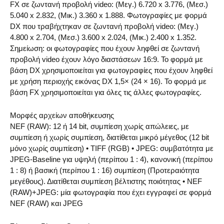
FX σε ζωντανή προβολή video: (Μεγ.) 6.720 x 3.776, (Μεσ.)
5.040 x 2.832, (Μικ.) 3.360 x 1.888. Φωτογραφίες με φορμά
DX που τραβήχτηκαν σε ζωντανή προβολή video: (Μεγ.)
4.800 x 2.704, (Μεσ.) 3.600 x 2.024, (Μικ.) 2.400 x 1.352.
Σημείωση: οι φωτογραφίες που έχουν ληφθεί σε ζωντανή
προβολή video έχουν λόγο διαστάσεων 16:9. Το φορμά με
βάση DX χρησιμοποιείται για φωτογραφίες που έχουν ληφθεί
με χρήση περιοχής εικόνας DX 1,5× (24 × 16). Το φορμά με
βάση FX χρησιμοποιείται για όλες τις άλλες φωτογραφίες.
Μορφές αρχείων αποθήκευσης
NEF (RAW): 12 ή 14 bit, συμπίεση χωρίς απώλειες, με
συμπίεση ή χωρίς συμπίεση, διατίθεται μικρό μέγεθος (12 bit
μόνο χωρίς συμπίεση) • TIFF (RGB) • JPEG: συμβατότητα με
JPEG-Baseline για υψηλή (περίπου 1 : 4), κανονική (περίπου
1 : 8) ή βασική (περίπου 1 : 16) συμπίεση (Προτεραιότητα
μεγέθους). Διατίθεται συμπίεση βέλτιστης ποιότητας • NEF
(RAW)+JPEG: μία φωτογραφία που έχει εγγραφεί σε φορμά
NEF (RAW) και JPEG