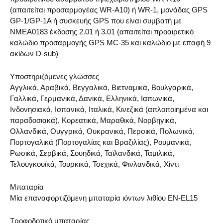
(απαιτείται προσαρμογέας WR-A10) ή WR-1, μονάδας GPS
GP-1/GP-1A ή συσκευής GPS που είναι συμβατή με
NMEA0183 έκδοσης 2.01 ή 3.01 (απαιτείται προαιρετικό
καλώδιο προσαρμογής GPS MC-35 και καλώδιο με επαφή 9
ακίδων D-sub)
Υποστηριζόμενες γλώσσες
Αγγλικά, Αραβικά, Βεγγαλικά, Βιετναμικά, Βουλγαρικά,
Γαλλικά, Γερμανικά, Δανικά, Ελληνικά, Ιαπωνικά,
Ινδονησιακά, Ισπανικά, Ιταλικά, Κινεζικά (απλοποιημένα και
παραδοσιακά), Κορεατικά, Μαραθικά, Νορβηγικά,
Ολλανδικά, Ουγγρικά, Ουκρανικά, Περσικά, Πολωνικά,
Πορτογαλικά (Πορτογαλίας και Βραζιλίας), Ρουμανικά,
Ρωσικά, Σερβικά, Σουηδικά, Ταϊλανδικά, Ταμιλικά,
Τελουγκουϊκά, Τουρκικά, Τσεχικά, Φινλανδικά, Χίντι
Μπαταρία
Μία επαναφορτιζόμενη μπαταρία ιόντων λιθίου EN-EL15
Τροφοδοτικό μπαταρίας