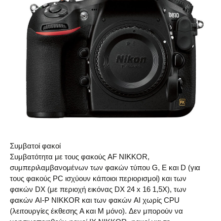
Συμβατοί φακοί
Συμβατότητα με τους φακούς AF NIKKOR,
συμπεριλαμβανομένων των φακών τύπου G, E και D (για
τους φακούς PC ισχύουν κάποιοι περιορισμοί) και των
φακών DX (με περιοχή εικόνας DX 24 x 16 1,5X), των
φακών AI-P NIKKOR και των φακών AI χωρίς CPU
(λειτουργίες έκθεσης A και M μόνο). Δεν μπορούν να