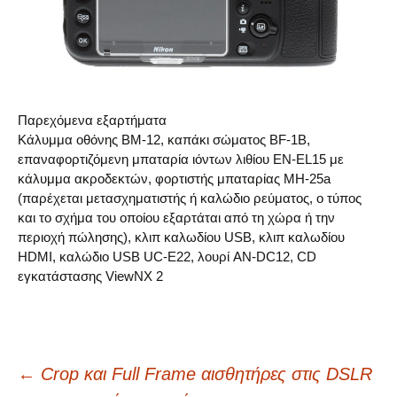
Παρεχόμενα εξαρτήματα
Κάλυμμα οθόνης BM-12, καπάκι σώματος BF-1B,
επαναφορτιζόμενη μπαταρία ιόντων λιθίου EN-EL15 με
κάλυμμα ακροδεκτών, φορτιστής μπαταρίας MH-25a
(παρέχεται μετασχηματιστής ή καλώδιο ρεύματος, ο τύπος
και το σχήμα του οποίου εξαρτάται από τη χώρα ή την
περιοχή πώλησης), κλιπ καλωδίου USB, κλιπ καλωδίου
HDMI, καλώδιο USB UC-E22, λουρί AN-DC12, CD
εγκατάστασης ViewNX 2
Post
←
Crop και Full Frame αισθητήρες στις DSLR