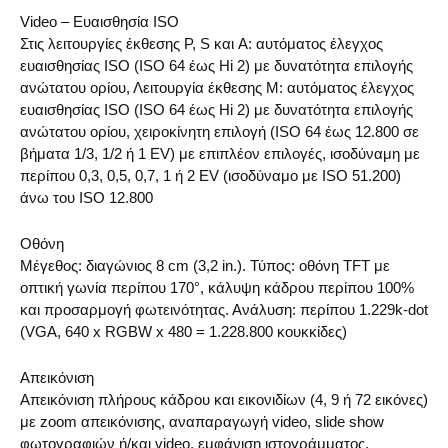
Video – Ευαισθησία ISO
Στις λειτουργίες έκθεσης P, S και A: αυτόματος έλεγχος
ευαισθησίας ISO (ISO 64 έως Hi 2) με δυνατότητα επιλογής
ανώτατου ορίου, Λειτουργία έκθεσης M: αυτόματος έλεγχος
ευαισθησίας ISO (ISO 64 έως Hi 2) με δυνατότητα επιλογής
ανώτατου ορίου, χειροκίνητη επιλογή (ISO 64 έως 12.800 σε
βήματα 1/3, 1/2 ή 1 EV) με επιπλέον επιλογές, ισοδύναμη με
περίπου 0,3, 0,5, 0,7, 1 ή 2 EV (ισοδύναμο με ISO 51.200)
άνω του ISO 12.800
Οθόνη
Μέγεθος: διαγώνιος 8 cm (3,2 in.). Τύπος: οθόνη TFT με
οπτική γωνία περίπου 170°, κάλυψη κάδρου περίπου 100%
και προσαρμογή φωτεινότητας. Ανάλυση: περίπου 1.229k-dot
(VGA, 640 x RGBW x 480 = 1.228.800 κουκκίδες)
Απεικόνιση
Απεικόνιση πλήρους κάδρου και εικονιδίων (4, 9 ή 72 εικόνες)
με zoom απεικόνισης, αναπαραγωγή video, slide show
φωτογραφιών ή/και video, εμφάνιση ιστογράμματος,