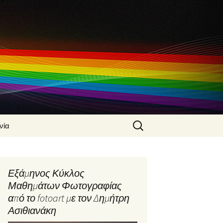
Search
νία
for:
 Ασιθιανάκης
α
Εξάμηνος Κύκλος
φίας από τον
Μαθημάτων Φωτογραφίας
Ασιθιανάκη
από το fotoart με τον Δημήτρη
φικές
Ασιθιανάκη
ς από τον
Ασιθιανάκη