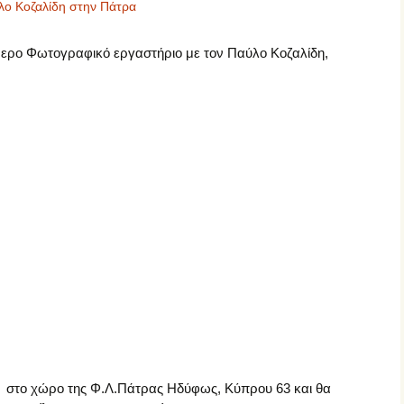
λο Κοζαλίδη στην Πάτρα
Σπουδαίοι Φωτογράφοι
ρο Φωτογραφικό εργαστήριο με τον Παύλο Κοζαλίδη,
Σύγχρονοι Φωτογράφοι
Φωτογραφικός
Φωτογραφικές μηχανές
Εξοπλισμός
Φωτογραφικοί Φακοί
ί στο χώρο της Φ.Λ.Πάτρας Ηδύφως, Κύπρου 63 και θα