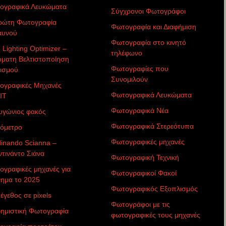
ογραφικά Λευκώματα
Σύγχρονοι Φωτογράφοι
ρώτη Φωτογραφία
Φωτογραφία και Διαφήμιση
αυνού
Φωτογραφία στο κινητό
 Lighting Optimizer –
τηλέφωνο
όματη Βελτιστοποίηση
Φωτογραφίες που
ισμού
Συνομιλούν
ογραφικές Μηχανές
Φωτογραφικά Λευκώματα
IT
Φωτογραφικά Νέα
υγώνιος φακός
Φωτογραφικά Στερεότυπα
όμετρο
Φωτογραφικές μηχανές
inando Scianna –
τινάντο Σιάνα
Φωτογραφική Τεχνική
γραφικές μηχανές για
Φωτογραφικοί Φακοί
νημα το 2025
Φωτογραφικός Εξοπλισμός
έγεθος σε pixels
Φωτογράφοι με τις
φημιστική Φωτογραφία
φωτογραφικές τους μηχανές