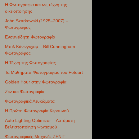
Η Φωτογραφία και ως τέχνη της
οικειοποίησης
John Szarkowski (1925–2007) –
Φωτογράφος
Ενσυνείδητη Φωτογραφία
Μπιλ Κάνινγκχαμ – Bill Cunningham
Φωτογράφος
Η Τέχνη της Φωτογραφίας
Τα Μαθήματα Φωτογραφίας του Fotoart
Golden Hour στην Φωτογραφία
Ζεν και Φωτογραφία
Φωτογραφικά Λευκώματα
Η Πρώτη Φωτογραφία Κεραυνού
Auto Lighting Optimizer – Αυτόματη
Βελτιστοποίηση Φωτισμού
Φωτογραφικές Μηχανές ZENIT