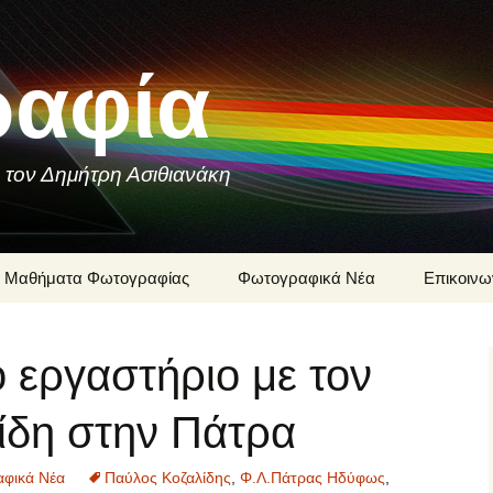
αφία
 τον Δημήτρη Ασιθιανάκη
Μαθήματα Φωτογραφίας
Φωτογραφικά Νέα
Επικοινω
Ιστορία της
Δημήτρης
Φωτογραφίας
 εργαστήριο με τον
Μαθήματ
Φωτογραφίες που
Φωτογρα
Συνομιλούν
Δημήτρη 
ίδη στην Πάτρα
Φωτογραφική Τεχνική
Φωτογρα
υπηρεσίε
φικά Νέα
Παύλος Κοζαλίδης
,
Φ.Λ.Πάτρας Ηδύφως
,
Δημήτρη 