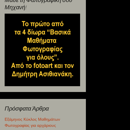
Μηχανή!
Πρόσφατα Άρθρα
Εξάμηνος Κύκλος Μαθημάτων
Φωτογραφίας για αρχάριους