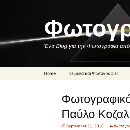
Skip
to
content
Φωτογρ
Ένα Blog για την Φωτογραφία από
Home
Κείμενα και Φωτογραφίες
Μια Φωτογραφία
Φωτογραφικό
Ποιήματα και
Τραγούδια για τη
Φωτογραφία
Παύλο Κοζαλ
September 11, 2016
Φωτογρα