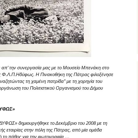
 απ’ την συνεργασία μας με το Μουσείο Μπενάκη στο
ς Φ.Λ.Π.Ηδύφως. Η Πινακοθήκη της Πάτρας φιλοξένησε
ναζητώντας τη χαμένη πατρίδα” με τη χορηγία του
οργάνωση του Πολιτιστικού Οργανισμού του Δήμου
ΔΥΦΩΣ»
ΦΩΣ» δημιουργήθηκε το Δεκέμβριο του 2008 με τη
ής εταιρίας στην πόλη της Πάτρας, από μία ομάδα
ό το πάθος για την φωτογραφία …