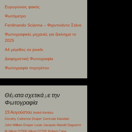
Ευρυγώνιος φακός
Φωτόμετρο
Ferdinando Scianna – Φερντινάντο Σιάνα
Φωτογραφικές μηχανές για ξεκίνημα το
2025
Α4 μέγεθος σε pixels
Διαφημιστική Φωτογραφία
Φωτογραφία πορτρέτου
Θέματα σχετικά με την
Φωτογραφία
19 Αυγούστου
André Kertész
Dorothy Catherine Draper
Gertrude Käsebier
John William Draper
Louis-Jacques-Mandé Daguerre
M
Nikon D7000
Nikon D7200
Robert Capa