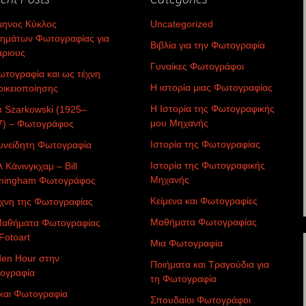
μηνος Κύκλος
Uncategorized
ημάτων Φωτογραφίας για
Βιβλία για την Φωτογραφία
άριους
Γυναίκες Φωτογράφοι
τογραφία και ως τέχνη
Η ιστορία μιας Φωτογραφίας
οικειοποίησης
Η Ιστορία της Φωτογραφικής
n Szarkowski (1925–
μου Μηχανής
7) – Φωτογράφος
Ιστορία της Φωτογραφίας
υνείδητη Φωτογραφία
Ιστορία της Φωτογραφικής
 Κάνινγκχαμ – Bill
Μηχανής
ningham Φωτογράφος
Κείμενα και Φωτογραφίες
έχνη της Φωτογραφίας
Μαθήματα Φωτογραφίας
Μαθήματα Φωτογραφίας
Fotoart
Μια Φωτογραφία
den Hour στην
Ποιήματα και Τραγούδια για
ογραφία
τη Φωτογραφία
 και Φωτογραφία
Σπουδαίοι Φωτογράφοι