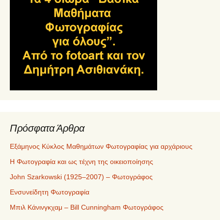
Πρόσφατα Άρθρα
Εξάμηνος Κύκλος Μαθημάτων Φωτογραφίας για αρχάριους
Η Φωτογραφία και ως τέχνη της οικειοποίησης
John Szarkowski (1925–2007) – Φωτογράφος
Ενσυνείδητη Φωτογραφία
Μπιλ Κάνινγκχαμ – Bill Cunningham Φωτογράφος