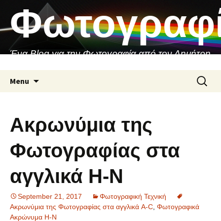
Skip
Φωτογραφ
to
content
Ένα Blog για την Φωτογραφία από τον Δημήτρη
Ασιθιανάκη
Search
Menu
for:
Ακρωνύμια της
Φωτογραφίας στα
αγγλικά H-N
September 21, 2017
Φωτογραφική Τεχνική
Ακρωνύμια της Φωτογραφίας στα αγγλικά A-C
,
Φωτογραφικά
Ακρώνυμα H-N