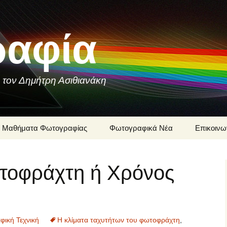
αφία
 τον Δημήτρη Ασιθιανάκη
Μαθήματα Φωτογραφίας
Φωτογραφικά Νέα
Επικοινω
Ιστορία της
Δημήτρης
Φωτογραφίας
τοφράχτη ή Χρόνος
Μαθήματ
Φωτογραφίες που
Φωτογρα
Συνομιλούν
Δημήτρη 
Φωτογραφική Τεχνική
Φωτογρα
υπηρεσίε
ική Τεχνική
Η κλίματα ταχυτήτων του φωτοφράχτη
,
Δημήτρη 