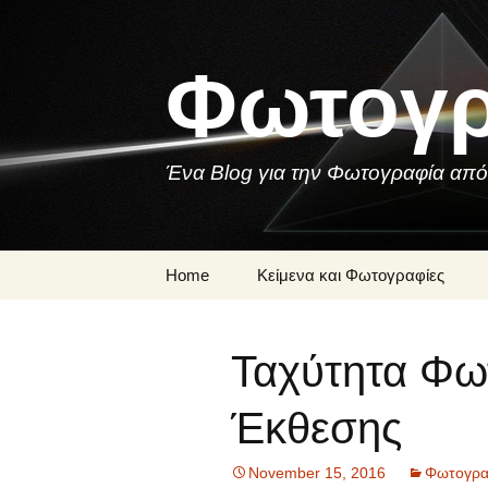
Skip
to
content
Φωτογρ
Ένα Blog για την Φωτογραφία από
Home
Κείμενα και Φωτογραφίες
Μια Φωτογραφία
Ταχύτητα Φω
Ποιήματα και
Τραγούδια για τη
Φωτογραφία
Έκθεσης
November 15, 2016
Φωτογραφ