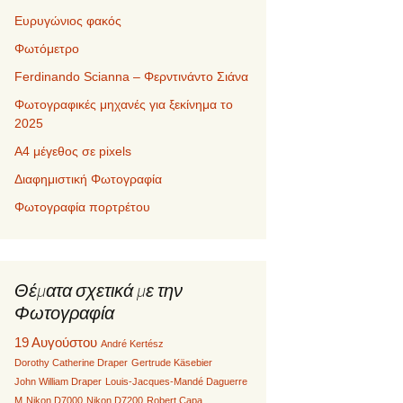
Ευρυγώνιος φακός
Φωτόμετρο
Ferdinando Scianna – Φερντινάντο Σιάνα
Φωτογραφικές μηχανές για ξεκίνημα το
2025
Α4 μέγεθος σε pixels
Διαφημιστική Φωτογραφία
Φωτογραφία πορτρέτου
Θέματα σχετικά με την
Φωτογραφία
19 Αυγούστου
André Kertész
Dorothy Catherine Draper
Gertrude Käsebier
John William Draper
Louis-Jacques-Mandé Daguerre
M
Nikon D7000
Nikon D7200
Robert Capa