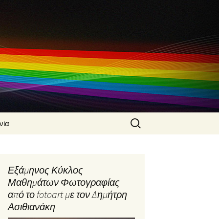
Search
νία
for:
 Ασιθιανάκης
α
Εξάμηνος Κύκλος
φίας από τον
Μαθημάτων Φωτογραφίας
Ασιθιανάκη
από το fotoart με τον Δημήτρη
φικές
Ασιθιανάκη
ς από τον
Ασιθιανάκη