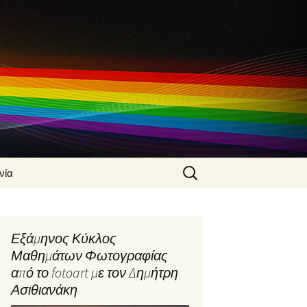
Search
νία
for:
 Ασιθιανάκης
α
Εξάμηνος Κύκλος
φίας από τον
Μαθημάτων Φωτογραφίας
Ασιθιανάκη
από το fotoart με τον Δημήτρη
φικές
Ασιθιανάκη
ς από τον
Ασιθιανάκη