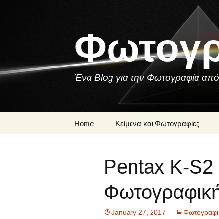
Skip
to
content
Φωτογρ
Ένα Blog για την Φωτογραφία από
Home
Κείμενα και Φωτογραφίες
Μια Φωτογραφία
Pentax K-S2
Ποιήματα και
Τραγούδια για τη
Φωτογραφία
Φωτογραφικ
January 27, 2017
Φωτογραφικ