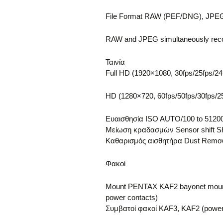
File Format RAW (PEF/DNG), JPEG 
RAW and JPEG simultaneously rec
Ταινία
Full HD (1920×1080, 30fps/25fps/24
HD (1280×720, 60fps/50fps/30fps/25
Ευαισθησία ISO AUTO/100 to 51200 
Μείωση κραδασμών Sensor shift S
Καθαρισμός αισθητήρα Dust Remova
Φακοί
Mount PENTAX KAF2 bayonet mount (
power contacts)
Συμβατοί φακοί KAF3, KAF2 (power