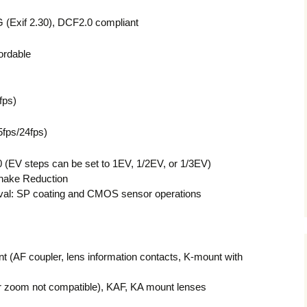
(Exif 2.30), DCF2.0 compliant
ordable
fps)
fps/24fps)
(EV steps can be set to 1EV, 1/2EV, or 1/3EV)
hake Reduction
l: SP coating and CMOS sensor operations
AF coupler, lens information contacts, K-mount with
 zoom not compatible), KAF, KA mount lenses