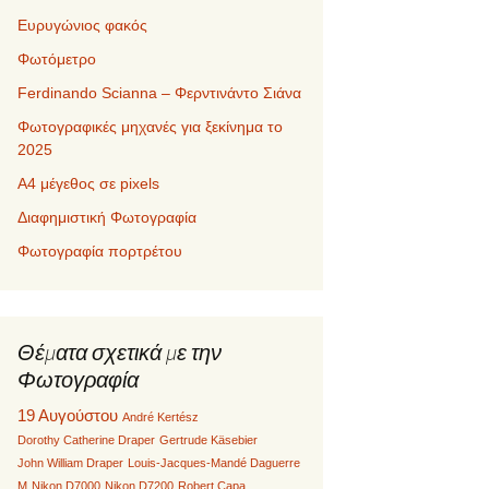
Ευρυγώνιος φακός
Φωτόμετρο
Ferdinando Scianna – Φερντινάντο Σιάνα
Φωτογραφικές μηχανές για ξεκίνημα το
2025
Α4 μέγεθος σε pixels
Διαφημιστική Φωτογραφία
Φωτογραφία πορτρέτου
Θέματα σχετικά με την
Φωτογραφία
19 Αυγούστου
André Kertész
Dorothy Catherine Draper
Gertrude Käsebier
John William Draper
Louis-Jacques-Mandé Daguerre
M
Nikon D7000
Nikon D7200
Robert Capa