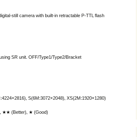
tal-still camera with built-in retractable P-TTL flash
n using SR unit. OFF/Type1/Type2/Bracket
4224×2816), S(6M:3072×2048), XS(2M:1920×1280)
, ★★ (Better), ★ (Good)