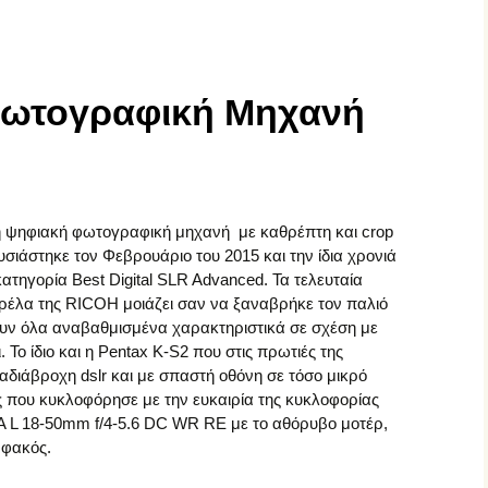
Σπουδαίοι Φωτογράφοι
Σύγχρονοι Φωτογράφοι
Φωτογραφική Μηχανή
Φωτογραφικός
Φωτογραφικές μηχανές
Εξοπλισμός
Φωτογραφικοί Φακοί
κή ψηφιακή φωτογραφική μηχανή με καθρέπτη και crop
σιάστηκε τον Φεβρουάριο του 2015 και την ίδια χρονιά
ατηγορία Best Digital SLR Advanced. Τα τελευταία
ρέλα της RICOH μοιάζει σαν να ξαναβρήκε τον παλιό
χουν όλα αναβαθμισμένα χαρακτηριστικά σε σχέση με
 Το ίδιο και η Pentax K-S2 που στις πρωτιές της
 αδιάβροχη dslr και με σπαστή οθόνη σε τόσο μικρό
ς που κυκλοφόρησε με την ευκαιρία της κυκλοφορίας
A L 18-50mm f/4-5.6 DC WR RE με το αθόρυβο μοτέρ,
 φακός.