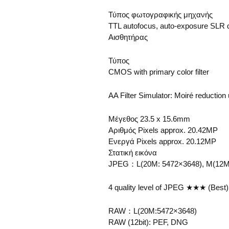
Τύπος φωτογραφικής μηχανής
TTL autofocus, auto-exposure SLR digi
Αισθητήρας
Τύπος
CMOS with primary color filter
AA Filter Simulator: Moiré reductio
Μέγεθος 23.5 x 15.6mm
Αριθμός Pixels approx. 20.42MP
Ενεργά Pixels approx. 20.12MP
Στατική εικόνα
JPEG：L(20M: 5472×3648), M(12M:
4 quality level of JPEG ★★★ (Best)
RAW：L(20M:5472×3648)
RAW (12bit): PEF, DNG