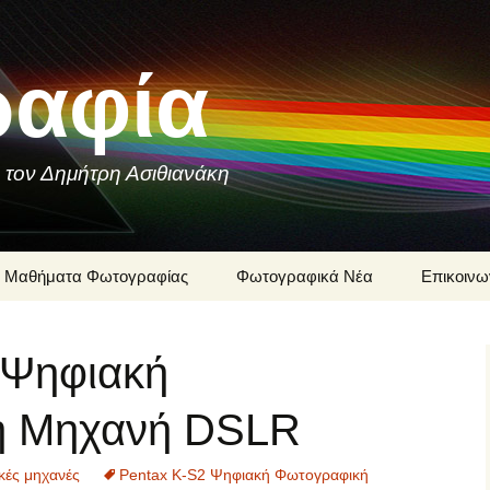
αφία
 τον Δημήτρη Ασιθιανάκη
Μαθήματα Φωτογραφίας
Φωτογραφικά Νέα
Επικοινω
Ιστορία της
Δημήτρης
Φωτογραφίας
 Ψηφιακή
Μαθήματ
Φωτογραφίες που
Φωτογρα
Συνομιλούν
Δημήτρη 
ή Μηχανή DSLR
Φωτογραφική Τεχνική
Φωτογρα
υπηρεσίε
ές μηχανές
Pentax K-S2 Ψηφιακή Φωτογραφική
Δημήτρη 