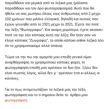
παραδίδουν και μερικά από τα λεξικά μας (μάλιστα
παραδίδουν και τον όρο φωτογραφούμαι). Αυτό που θα
ήθελα να σας ρωτήσω όλους τους ανθρώπους από 2 μέχρι
102 χρόνων που μιλάνε ελληνικά, δηλαδή και αυτούς που
έχουν γεννηθεί από το 1921 μέχρι το 2021. Έχετε πει ποτέ
την λέξη “Φωτογραφώ”; Και ακόμη χειρότερα, έχετε ακούσει
ποτέ να την λέει κάποιος αυτή την λέξη; Θα ήταν σαν να
έλεγε κάποιος “Ζωγραφώ”, το οποίο κάποιο online λεξικό λέει
ότι το χρησιμοποιούμε αλλά σπάνια.
Τώρα να την πω την αμαρτία μου επειδή γενικά είμαι
ανορθόγραφος το χρησιμοποιώ κάποιες φορές το
φωτογράφηση επειδή μου αρέσουν τα δυο ήτα. Ξέρω δεν
είναι σωστός λόγος, αλλά δεν μ ‘ αρέσουν έτσι κι αλλιώς οι
κανόνες.
Για το πως αντιμετωπίζουν τα λεξικά μας την λέξη
φωτογράφιση και το τι σημαίνει δείτε το άρθρο μου
φωτογράφιση