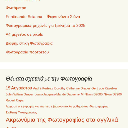
Φωτόμετρο
Ferdinando Scianna – Φερντινάντο Σιάνα
Φωτογραφικές μηχανές για ξεκίνημα το 2025
Α4 μέγεθος σε pixels
Διαφημιστική Φωτογραφία
Φωτογραφία πορτρέτου
Θέματα σχετικά με την Φωτογραφία
19 Αυγούστου
André Kertész
Dorothy Catherine Draper
Gertrude Käsebier
John William Draper
Louis-Jacques-Mandé Daguerre
M
Nikon D7000
Nikon D7200
Robert Capa
Άρχισαν οι εγγραφές για τον νέο εξάμηνο κύκλο μαθημάτων Φωτογραφίας
Έκθεση Φωτογραφίας
Ακρωνύμια της Φωτογραφίας στα αγγλικά