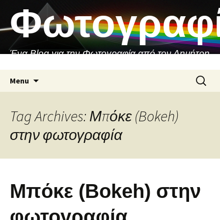
Skip
Φωτογραφ
to
content
Ένα Blog για την Φωτογραφία από τον Δημήτρη
Ασιθιανάκη
Search
Menu
for:
Tag Archives: Μπόκε (Bokeh)
στην φωτογραφία
Μπόκε (Bokeh) στην
φωτογραφία