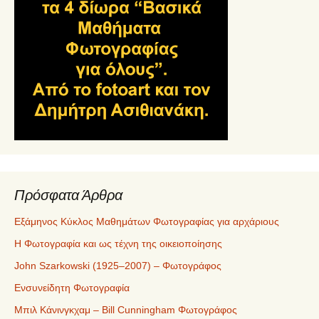
Πρόσφατα Άρθρα
Εξάμηνος Κύκλος Μαθημάτων Φωτογραφίας για αρχάριους
Η Φωτογραφία και ως τέχνη της οικειοποίησης
John Szarkowski (1925–2007) – Φωτογράφος
Ενσυνείδητη Φωτογραφία
Μπιλ Κάνινγκχαμ – Bill Cunningham Φωτογράφος