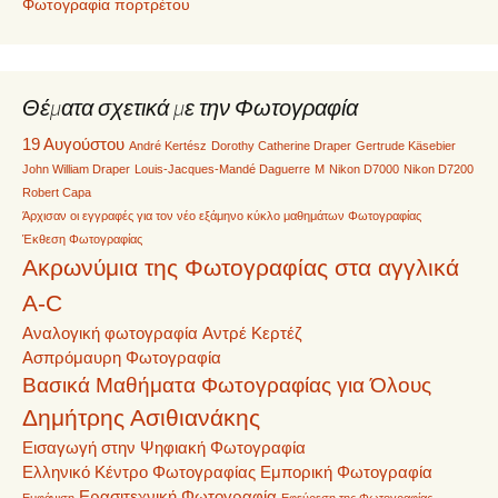
Φωτογραφία πορτρέτου
Θέματα σχετικά με την Φωτογραφία
19 Αυγούστου
André Kertész
Dorothy Catherine Draper
Gertrude Käsebier
John William Draper
Louis-Jacques-Mandé Daguerre
M
Nikon D7000
Nikon D7200
Robert Capa
Άρχισαν οι εγγραφές για τον νέο εξάμηνο κύκλο μαθημάτων Φωτογραφίας
Έκθεση Φωτογραφίας
Ακρωνύμια της Φωτογραφίας στα αγγλικά
A-C
Αναλογική φωτογραφία
Αντρέ Κερτέζ
Ασπρόμαυρη Φωτογραφία
Βασικά Μαθήματα Φωτογραφίας για Όλους
Δημήτρης Ασιθιανάκης
Εισαγωγή στην Ψηφιακή Φωτογραφία
Ελληνικό Κέντρο Φωτογραφίας
Εμπορική Φωτογραφία
Ερασιτεχνική Φωτογραφία
Εμφάνιση
Εφεύρεση της Φωτογραφίας