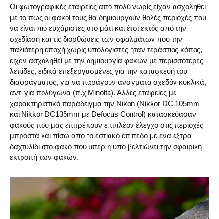
Οι φωτογραφικές εταιρείες από πολύ νωρίς είχαν ασχοληθεί
με το πως οι φακοί τους θα δημιουργούν θολές περιοχές που
να είναι πιο ευχάριστες στο μάτι και έτσι εκτός από την
σχεδίαση και τις διορθώσεις των σφαλμάτων που την
παλιότερη εποχή χωρίς υπολογιστές ήταν τεράστιος κόπος,
είχαν ασχοληθεί με την δημιουργία φακών με περισσότερες
λεπίδες, ειδικά επεξεργασμένες για την κατασκευή του
διαφράγματος, για να παράγουν ανοίγματα σχεδόν κυκλικά,
αντί για πολύγωνα (π.χ Minolta). Άλλες εταιρείες με
χαρακτηριστικό παράδειγμα την Nikon (Nikkor DC 105mm
και Nikkor DC135mm με Defocus Control) κατασκεύασαν
φακούς που μας επιτρέπουν επιπλέον έλεγχο στις περιοχές
μπροστά και πίσω από το εστιακό επίπεδο με ένα έξτρα
δαχτυλίδι στο φακό που υπέρ ή υπό βελτιώνει την σφαιρική
εκτροπή των φακών.