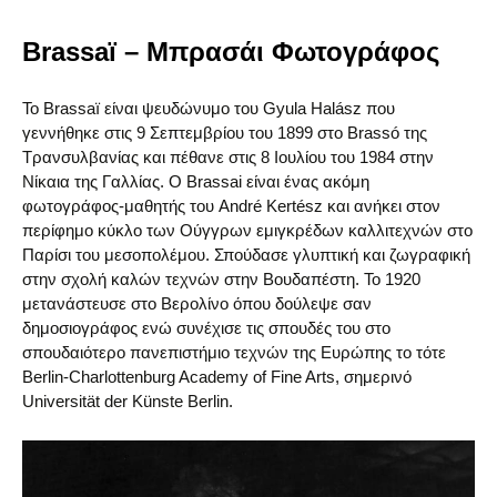
Brassaï – Μπρασάι Φωτογράφος
Το Brassaï είναι ψευδώνυμο του Gyula Halász που
γεννήθηκε στις 9 Σεπτεμβρίου του 1899 στο Brassó της
Τρανσυλβανίας και πέθανε στις 8 Ιουλίου του 1984 στην
Νίκαια της Γαλλίας. O Brassai είναι ένας ακόμη
φωτογράφος-μαθητής του André Kertész και ανήκει στον
περίφημο κύκλο των Ούγγρων εμιγκρέδων καλλιτεχνών στο
Παρίσι του μεσοπολέμου. Σπούδασε γλυπτική και ζωγραφική
στην σχολή καλών τεχνών στην Βουδαπέστη. Το 1920
μετανάστευσε στο Βερολίνο όπου δούλεψε σαν
δημοσιογράφος ενώ συνέχισε τις σπουδές του στο
σπουδαιότερο πανεπιστήμιο τεχνών της Ευρώπης το τότε
Berlin-Charlottenburg Academy of Fine Arts, σημερινό
Universität der Künste Berlin.