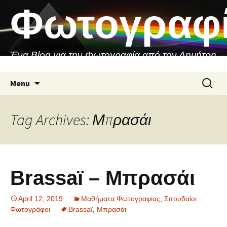
Skip
Φωτογραφ
to
content
Ένα Blog για την Φωτογραφία από τον Δημήτρη
Ασιθιανάκη
Search
Menu
for:
Tag Archives: Μπρασάι
Brassaï – Μπρασάι
April 12, 2019
Μαθήματα Φωτογραφίας
,
Σπουδαίοι
Φωτογράφοι
Brassaï
,
Μπρασάι