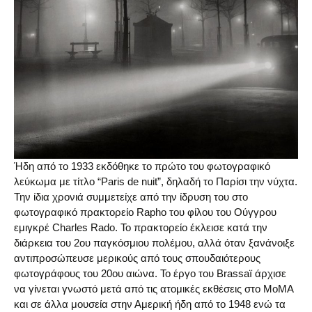
Ήδη από το 1933 εκδόθηκε το πρώτο του φωτογραφικό
λεύκωμα με τίτλο “Paris de nuit”, δηλαδή το Παρίσι την νύχτα.
Την ίδια χρονιά συμμετείχε από την ίδρυση του στο
φωτογραφικό πρακτορείο Rapho του φίλου του Ούγγρου
εμιγκρέ Charles Rado. Το πρακτορείο έκλεισε κατά την
διάρκεια του 2ου παγκόσμιου πολέμου, αλλά όταν ξανάνοιξε
αντιπροσώπευσε μερικούς από τους σπουδαιότερους
φωτογράφους του 20ου αιώνα. Το έργο του Brassaï άρχισε
να γίνεται γνωστό μετά από τις ατομικές εκθέσεις στο MoMA
και σε άλλα μουσεία στην Αμερική ήδη από το 1948 ενώ τα