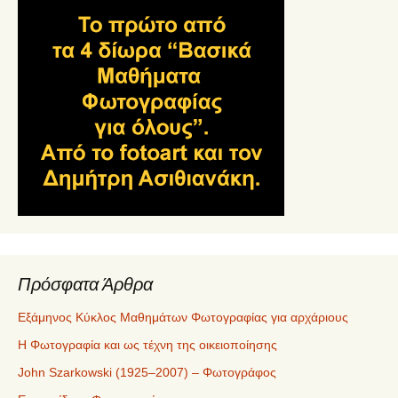
Πρόσφατα Άρθρα
Εξάμηνος Κύκλος Μαθημάτων Φωτογραφίας για αρχάριους
Η Φωτογραφία και ως τέχνη της οικειοποίησης
John Szarkowski (1925–2007) – Φωτογράφος