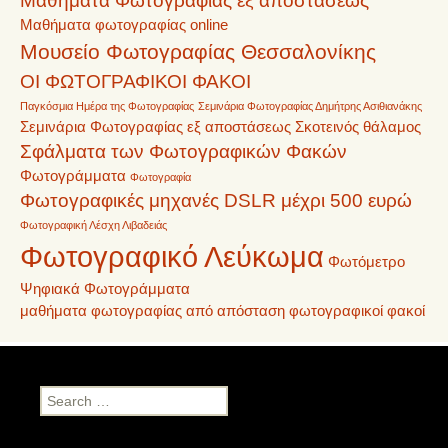
Μαθήματα Φωτογραφίας εξ αποστάσεως
Μαθήματα φωτογραφίας online
Μουσείο Φωτογραφίας Θεσσαλονίκης
ΟΙ ΦΩΤΟΓΡΑΦΙΚΟΙ ΦΑΚΟΙ
Παγκόσμια Ημέρα της Φωτογραφίας
Σεμινάρια Φωτογραφίας Δημήτρης Ασιθιανάκης
Σεμινάρια Φωτογραφίας εξ αποστάσεως
Σκοτεινός θάλαμος
Σφάλματα των Φωτογραφικών Φακών
Φωτογράμματα
Φωτογραφία
Φωτογραφικές μηχανές DSLR μέχρι 500 ευρώ
Φωτογραφική Λέσχη Λιβαδειάς
Φωτογραφικό Λεύκωμα
Φωτόμετρο
Ψηφιακά Φωτογράμματα
μαθήματα φωτογραφίας από απόσταση
φωτογραφικοί φακοί
Search
for: