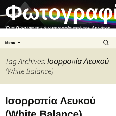
Skip
Φωτογραφ
to
content
Ένα Blog για την Φωτογραφία από τον Δημήτρη
Ασιθιανάκη
Search
Menu
for:
Tag Archives: Ισορροπία Λευκού
(White Balance)
Ισορροπία Λευκού
(White Balance)