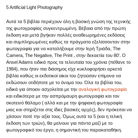
5 Artificial Light Photography
Αυτά τα 5 βιβλία περιέχουν όλη η βασική γνώση της τεχνικής
της φωτογραφίας συγκεντρωμένη. Βέβαια από την πρώτη
έκδοση και μετά βγήκαν πολλές αναθεωρημένες εκδόσεις
και συμπληρωμένες καθώς τα πράγματα εξελίσσονταν στην
φωτογραφία για να καταλήξουμε στην Ιερή Τριάδα, The
Camera, The Negative, The Print , στην δεκαετία του 80′. Ο
Ansel Adams ειδικά προς τα τελευταία του χρόνια (πέθανε το
1984), που ήταν πια διάσημος είχε κυκλοφορήσει αρκετά
βιβλία καθώς οι εκδοτικοί οίκοι του ζητούσαν επίμονα να
εκδώσουν οτιδήποτε με το όνομα του. Όλα τα βιβλία του,
ειδικά για όποιον ασχολείται με την
αναλογική φωτογραφία
και ειδικότερα με την ασπρόμαυρη φωτογραφία και τον
σκοτεινό θάλαμο ( αλλά και με την ψηφιακή φωτογραφία
μιας και στηρίζεται στις ίδιες βασικές αρχές), δεν πρόκειται να
χάσουν ποτέ την αξία τους. Όμως αυτά τα 5 (και η τελική
έκδοση των τριών), θα μείνουν για πάντα μαζί με το
φωτογραφικό του έργο, η σημαντική του παρακαταθήκη.