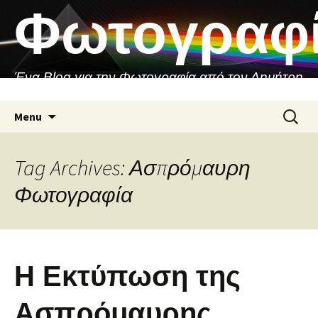
Skip
Φωτογραφ
to
content
Ένα Blog για την Φωτογραφία από τον Δημήτρη
Ασιθιανάκη
Search
Menu
for:
Tag Archives: Ασπρόμαυρη
Φωτογραφία
Η Εκτύπωση της
Ασπρόμαυρης