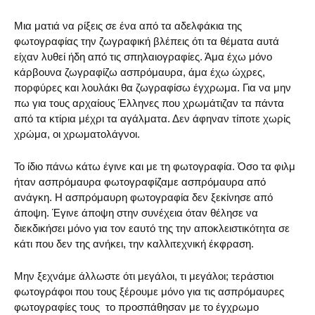
Μια ματιά να ρίξεις σε ένα από τα αδελφάκια της
φωτογραφίας την ζωγραφική βλέπεις ότι τα θέματα αυτά
είχαν λυθεί ήδη από τις σπηλαιογραφίες. Άμα έχω μόνο
κάρβουνα ζωγραφίζω ασπρόμαυρα, άμα έχω ώχρες,
πορφύρες και λουλάκι θα ζωγραφίσω έγχρωμα. Για να μην
πω για τους αρχαίους Έλληνες που χρωμάτιζαν τα πάντα
από τα κτίρια μέχρι τα αγάλματα. Δεν άφηναν τίποτε χωρίς
χρώμα, οι χρωματολάγνοι.
Το ίδιο πάνω κάτω έγινε και με τη φωτογραφία. Όσο τα φιλμ
ήταν ασπρόμαυρα φωτογραφίζαμε ασπρόμαυρα από
ανάγκη. Η ασπρόμαυρη φωτογραφία δεν ξεκίνησε από
άποψη. Έγινε άποψη στην συνέχεια όταν θέλησε να
διεκδικήσει μόνο για τον εαυτό της την αποκλειστικότητα σε
κάτι που δεν της ανήκει, την καλλιτεχνική έκφραση.
Μην ξεχνάμε άλλωστε ότι μεγάλοι, τι μεγάλοι; τεράστιοι
φωτογράφοι που τους ξέρουμε μόνο για τις ασπρόμαυρες
φωτογραφίες τους το προσπάθησαν με το έγχρωμο