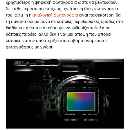
χρησιμότερη η ψηφιακή φωτογραφία ώστε να βελτιωθούν.
Σε κάθε περίπτωση ευτυχώς την άποψη ότι η φωτογραφία
του φιλμ ή η
αναλογική φωτογραφία
είναι ποιοτικότερη, θα
τη συναντήσουμε μόνο σε κάποιες περιθωριακές ομάδες στο
διαδίκτυο, ή θα την ακούσουμε να ψιθυρίζεται δειλά σε
κάποιες παρέες, αλλά δεν είναι μια άποψη που μπορεί
κάποιος να την υποστηρίξει στα σοβαρά ανάμεσα σε
φωτογράφους με γνώση.