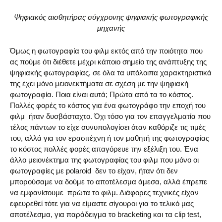
Ψηφιακός αισθητήρας σύγχρονης ψηφιακής φωτογραφικής
μηχανής
Όμως η φωτογραφία του φιλμ εκτός από την ποιότητα που
ας πούμε ότι διέθετε μέχρι κάποιο σημείο της ανάπτυξης της
ψηφιακής φωτογραφίας, σε όλα τα υπόλοιπα χαρακτηριστικά
της έχει μόνο μειονεκτήματα σε σχέση με την ψηφιακή
φωτογραφία. Ποια είναι αυτά; Πρώτα από τα το κόστος.
Πολλές φορές το κόστος για ένα φωτογράφο την εποχή του
φιλμ ήταν δυσβάσταχτο. Όχι τόσο για τον επαγγελματία που
τέλος πάντων το είχε συνυπολογίσει όταν καθόριζε τις τιμές
του, αλλά για τον ερασιτέχνη ή τον μαθητή της φωτογραφίας
το κόστος πολλές φορές απαγόρευε την εξέλιξη του. Ένα
άλλο μειονέκτημα της φωτογραφίας του φιλμ που μόνο οι
φωτογραφίες με polaroid δεν το είχαν, ήταν ότι δεν
μπορούσαμε να δούμε το αποτέλεσμα άμεσα, αλλά έπρεπε
να εμφανίσουμε πρώτα το φιλμ. Διάφορες τεχνικές είχαν
εφευρεθεί τότε για να είμαστε σίγουροι για το τελικό μας
αποτέλεσμα, για παράδειγμα το bracketing και τα clip test,