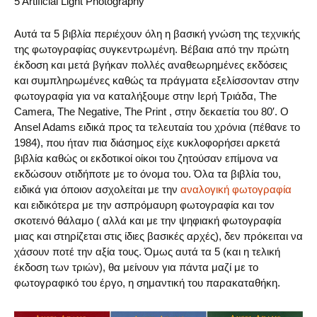
5 Artificial Light Photography
Αυτά τα 5 βιβλία περιέχουν όλη η βασική γνώση της τεχνικής
της φωτογραφίας συγκεντρωμένη. Βέβαια από την πρώτη
έκδοση και μετά βγήκαν πολλές αναθεωρημένες εκδόσεις
και συμπληρωμένες καθώς τα πράγματα εξελίσσονταν στην
φωτογραφία για να καταλήξουμε στην Ιερή Τριάδα, The
Camera, The Negative, The Print , στην δεκαετία του 80′. Ο
Ansel Adams ειδικά προς τα τελευταία του χρόνια (πέθανε το
1984), που ήταν πια διάσημος είχε κυκλοφορήσει αρκετά
βιβλία καθώς οι εκδοτικοί οίκοι του ζητούσαν επίμονα να
εκδώσουν οτιδήποτε με το όνομα του. Όλα τα βιβλία του,
ειδικά για όποιον ασχολείται με την
αναλογική φωτογραφία
και ειδικότερα με την ασπρόμαυρη φωτογραφία και τον
σκοτεινό θάλαμο ( αλλά και με την ψηφιακή φωτογραφία
μιας και στηρίζεται στις ίδιες βασικές αρχές), δεν πρόκειται να
χάσουν ποτέ την αξία τους. Όμως αυτά τα 5 (και η τελική
έκδοση των τριών), θα μείνουν για πάντα μαζί με το
φωτογραφικό του έργο, η σημαντική του παρακαταθήκη.