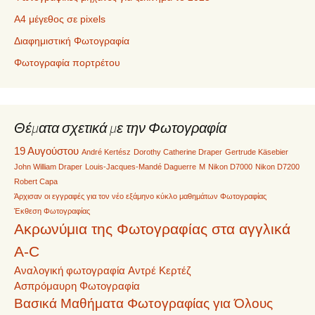
Α4 μέγεθος σε pixels
Διαφημιστική Φωτογραφία
Φωτογραφία πορτρέτου
Θέματα σχετικά με την Φωτογραφία
19 Αυγούστου
André Kertész
Dorothy Catherine Draper
Gertrude Käsebier
John William Draper
Louis-Jacques-Mandé Daguerre
M
Nikon D7000
Nikon D7200
Robert Capa
Άρχισαν οι εγγραφές για τον νέο εξάμηνο κύκλο μαθημάτων Φωτογραφίας
Έκθεση Φωτογραφίας
Ακρωνύμια της Φωτογραφίας στα αγγλικά
A-C
Αναλογική φωτογραφία
Αντρέ Κερτέζ
Ασπρόμαυρη Φωτογραφία
Βασικά Μαθήματα Φωτογραφίας για Όλους