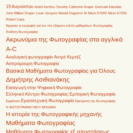
19 Αυγούστου
André Kertész
Dorothy Catherine Draper
Gertrude Käsebier
John William Draper
Louis-Jacques-Mandé Daguerre
M
Nikon D7000
Nikon D7200
Robert Capa
Άρχισαν οι εγγραφές για τον νέο εξάμηνο κύκλο μαθημάτων Φωτογραφίας
Έκθεση Φωτογραφίας
Ακρωνύμια της Φωτογραφίας στα αγγλικά
A-C
Αναλογική φωτογραφία
Αντρέ Κερτέζ
Ασπρόμαυρη Φωτογραφία
Βασικά Μαθήματα Φωτογραφίας για Όλους
Δημήτρης Ασιθιανάκης
Εισαγωγή στην Ψηφιακή Φωτογραφία
Ελληνικό Κέντρο Φωτογραφίας
Εμπορική Φωτογραφία
Ερασιτεχνική Φωτογραφία
Εμφάνιση
Εφεύρεση της Φωτογραφίας
Η ΦΩΤΟΓΡΑΦΙΚΗ ΜΟΥ ΜΗΧΑΝΗ
Η ιστορία της Φωτογραφικής μηχανής
Μαθήματα Φωτογραφίας
Μαθήματα Φωτογραφίας εξ αποστάσεως