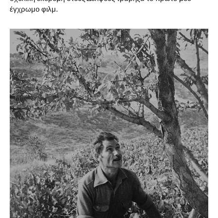
έγχρωμο φιλμ.