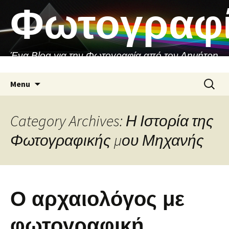
Skip
Φωτογραφ
to
content
Ένα Blog για την Φωτογραφία από τον Δημήτρη
Ασιθιανάκη
Search
Menu
for:
Category Archives: Η Ιστορία της
Φωτογραφικής μου Μηχανής
Ο αρχαιολόγος με
φωτογραφική