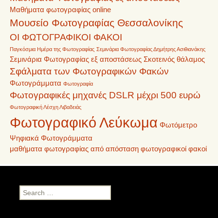
Μαθήματα φωτογραφίας online
Μουσείο Φωτογραφίας Θεσσαλονίκης
ΟΙ ΦΩΤΟΓΡΑΦΙΚΟΙ ΦΑΚΟΙ
Παγκόσμια Ημέρα της Φωτογραφίας
Σεμινάρια Φωτογραφίας Δημήτρης Ασιθιανάκης
Σεμινάρια Φωτογραφίας εξ αποστάσεως
Σκοτεινός θάλαμος
Σφάλματα των Φωτογραφικών Φακών
Φωτογράμματα
Φωτογραφία
Φωτογραφικές μηχανές DSLR μέχρι 500 ευρώ
Φωτογραφική Λέσχη Λιβαδειάς
Φωτογραφικό Λεύκωμα
Φωτόμετρο
Ψηφιακά Φωτογράμματα
μαθήματα φωτογραφίας από απόσταση
φωτογραφικοί φακοί
Search
for: