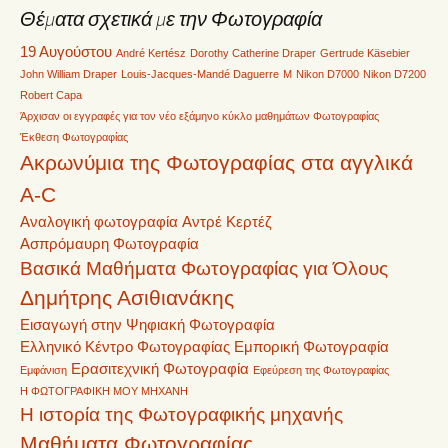
Θέματα σχετικά με την Φωτογραφία
19 Αυγούστου
André Kertész
Dorothy Catherine Draper
Gertrude Käsebier
John William Draper
Louis-Jacques-Mandé Daguerre
M
Nikon D7000
Nikon D7200
Robert Capa
Άρχισαν οι εγγραφές για τον νέο εξάμηνο κύκλο μαθημάτων Φωτογραφίας
Έκθεση Φωτογραφίας
Ακρωνύμια της Φωτογραφίας στα αγγλικά
A-C
Αναλογική φωτογραφία
Αντρέ Κερτέζ
Ασπρόμαυρη Φωτογραφία
Βασικά Μαθήματα Φωτογραφίας για Όλους
Δημήτρης Ασιθιανάκης
Εισαγωγή στην Ψηφιακή Φωτογραφία
Ελληνικό Κέντρο Φωτογραφίας
Εμπορική Φωτογραφία
Ερασιτεχνική Φωτογραφία
Εμφάνιση
Εφεύρεση της Φωτογραφίας
Η ΦΩΤΟΓΡΑΦΙΚΗ ΜΟΥ ΜΗΧΑΝΗ
Η ιστορία της Φωτογραφικής μηχανής
Μαθήματα Φωτογραφίας