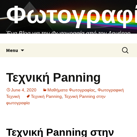
Skip
Φωτογραφ
to
content
Ένα Blog για την Φωτογραφία από τον Δημήτρη
Ασιθιανάκη
Search
Menu
for:
Τεχνική Panning
June 4, 2020
Μαθήματα Φωτογραφίας
,
Φωτογραφική
Τεχνική
Τεχνική Panning
,
Τεχνική Panning στην
φωτογραφία
Τεχνική Panning στην