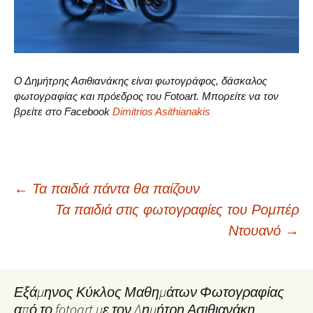
Ο Δημήτρης Ασιθιανάκης είναι φωτογράφος, δάσκαλος
φωτογραφίας και πρόεδρος του Fotoart. Μπορείτε να τον
βρείτε στο Facebook
Dimitrios Asithianakis
Post
←
Τα παιδιά πάντα θα παίζουν
Τα παιδιά στις φωτογραφίες του Ρομπέρ
navigation
Ντουανό
→
Εξάμηνος Κύκλος Μαθημάτων Φωτογραφίας
από το fotoart με τον Δημήτρη Ασιθιανάκη