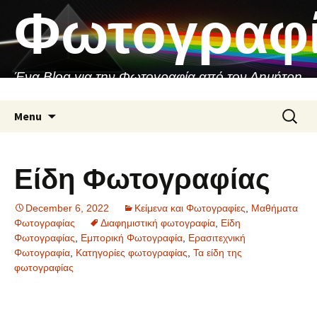
Skip
Φωτογραφ
to
content
Ένα Blog για την Φωτογραφία από τον Δημήτρη
Ασιθιανάκη
Search
Menu
for:
Είδη Φωτογραφίας
December 6, 2022
Κείμενα και Φωτογραφίες
,
Μαθήματα
Φωτογραφίας
Διαφημιστική φωτογραφία
,
Είδη
Φωτογραφίας
,
Εμπορική Φωτογραφία
,
Ερασιτεχνική
Φωτογραφία
,
Κατηγορίες φωτογραφίας
,
Τα είδη της
φωτογραφίας