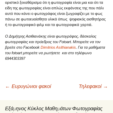
οριστικό ξεκαθάρισμα ότι η φωτογραφία είναι μια και ότι τα
είδη της φωτογραφίας είναι απλώς εκφάνσεις της που πάλι
αυτό που κάνει ο φωτογράφος είναι ζωγραφίζει με το φως
πάνω σε φωτοευαίσθητα υλικά όπως ψηφιακός αισθητήρας
ή το φωτογραφικό φιλμ και τα φωτογραφικά χαρτιά.
Ο Δημήτρης Ασιθιανάκης είναι φωτογράφος, δάσκαλος
φωτογραφίας και πρόεδρος του Fotoart. Μπορείτε να τον
βρείτε στο Facebook
Dimitrios Asithianakis
. Για τα μαθήματα
του fotoart μπορείτε να ρωτήσετε και στο τηλέφωνο
6944303397
Post
←
Ευρυγώνιοι φακοί
Τηλεφακοί
→
navigation
Εξάμηνος Κύκλος Μαθημάτων Φωτογραφίας