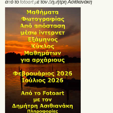
από το fotoart με τον Δημήτρη Ασιθιανάκη