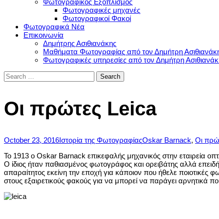
Φωτογραφικός Εξοπλισμός
Φωτογραφικές μηχανές
Φωτογραφικοί Φακοί
Φωτογραφικά Νέα
Επικοινωνία
Δημήτρης Ασιθιανάκης
Μαθήματα Φωτογραφίας από τον Δημήτρη Ασιθιανάκ
Φωτογραφικές υπηρεσίες από τον Δημήτρη Ασιθιανάκ
Search
for:
Οι πρώτες Leica
October 23, 2016
Ιστορία της Φωτογραφίας
Oskar Barnack
,
Οι πρώ
Το 1913 ο Oskar Barnack επικεφαλής μηχανικός στην εταιρεία οπ
Ο ίδιος ήταν παθιασμένος φωτογράφος και ορειβάτης αλλά επειδ
απαραίτητος εκείνη την εποχή για κάποιον που ήθελε ποιοτικές φ
στους εξαιρετικούς φακούς για να μπορεί να παράγει αρνητικά π