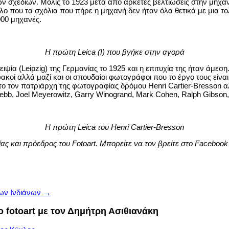
 σχεδίων. Μόλις το 1923 μετά από αρκετές βελτιώσεις στην μηχα
 που τα σχόλια που πήρε η μηχανή δεν ήταν όλα θετικά με μια τολ
000 μηχανές.
Η πρώτη Leica (Ι) που βγήκε στην αγορά
ία (Leipzig) της Γερμανίας το 1925 και η επιτυχία της ήταν άμεση.
φακοί αλλά μαζί και οι σπουδαίοι φωτογράφοι που το έργο τους είν
ον πατριάρχη της φωτογραφίας δρόμου Henri Cartier-Bresson αλλά κ
 Webb, Joel Meyerowitz, Garry Winogrand, Mark Cohen, Ralph Gibso
Η πρώτη Leica του Henri Cartier-Bresson
ς και πρόεδρος του Fotoart. Μπορείτε να τον βρείτε στο Faceboo
των Ινδιάνων
→
fotoart με τον Δημήτρη Ασιθιανάκη