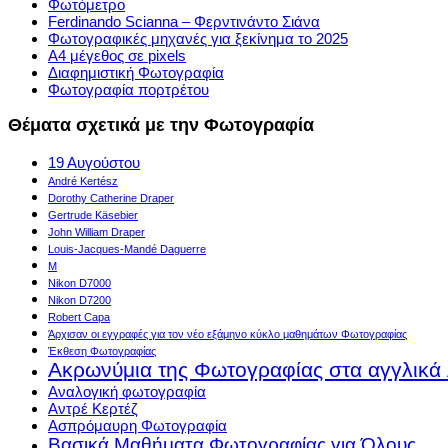
Φωτόμετρο
Ferdinando Scianna – Φερντινάντο Σιάνα
Φωτογραφικές μηχανές για ξεκίνημα το 2025
Α4 μέγεθος σε pixels
Διαφημιστική Φωτογραφία
Φωτογραφία πορτρέτου
Θέματα σχετικά με την Φωτογραφία
19 Αυγούστου
André Kertész
Dorothy Catherine Draper
Gertrude Käsebier
John William Draper
Louis-Jacques-Mandé Daguerre
M
Nikon D7000
Nikon D7200
Robert Capa
Άρχισαν οι εγγραφές για τον νέο εξάμηνο κύκλο μαθημάτων Φωτογραφίας
Έκθεση Φωτογραφίας
Ακρωνύμια της Φωτογραφίας στα αγγλικά
Αναλογική φωτογραφία
Αντρέ Κερτέζ
Ασπρόμαυρη Φωτογραφία
Βασικά Μαθήματα Φωτογραφίας για Όλους