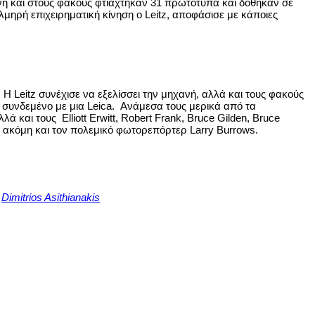
νή και στους φακούς φτιάχτηκαν 31 πρωτότυπα και δόθηκαν σε
μηρή επιχειρηματική κίνηση ο Leitz, αποφάσισε με κάποιες
 Η Leitz συνέχισε να εξελίσσει την μηχανή, αλλά και τους φακούς
αι συνδεμένο με μια Leica. Ανάμεσα τους μερικά από τα
αι τους Elliott Erwitt, Robert Frank, Bruce Gilden, Bruce
n, ακόμη και τον πολεμικό φωτορεπόρτερ Larry Burrows.
k
Dimitrios Asithianakis