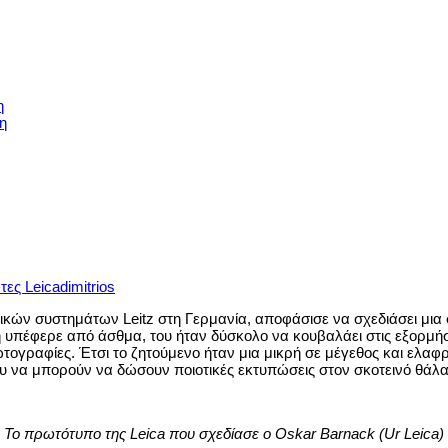
η
η
τες Leica
dimitrios
τικών συστημάτων Leitz στη Γερμανία, αποφάσισε να σχεδιάσει μια
ή υπέφερε από άσθμα, του ήταν δύσκολο να κουβαλάει στις εξορμή
ωτογραφίες. Έτσι το ζητούμενο ήταν μια μικρή σε μέγεθος και ελα
ου να μπορούν να δώσουν ποιοτικές εκτυπώσεις στον σκοτεινό θάλ
Το πρωτότυπο της Leica που σχεδίασε ο Oskar Barnack (Ur Leica)