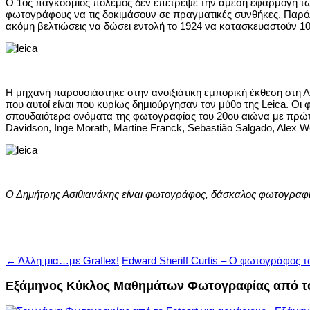
Ο 1ος παγκόσμιος πόλεμος δεν επέτρεψε την άμεση εφαρμογή των
φωτογράφους να τις δοκιμάσουν σε πραγματικές συνθήκες. Παρόλο
ακόμη βελτιώσεις να δώσει εντολή το 1924 να κατασκευαστούν 1
Η μηχανή παρουσιάστηκε στην ανοιξιάτικη εμπορική έκθεση στη Λειψ
που αυτοί είναι που κυρίως δημιούργησαν τον μύθο της Leica. Οι 
σπουδαιότερα ονόματα της φωτογραφίας του 20ου αιώνα με πρώτο τ
Davidson, Inge Morath, Martine Franck, Sebastião Salgado, Alex
Ο Δημήτρης Ασιθιανάκης είναι φωτογράφος, δάσκαλος φωτογραφία
Post
←
Άλλη μια…με Graflex!
Edward Sheriff Curtis – Ο φωτογράφος 
navigation
Εξάμηνος Κύκλος Μαθημάτων Φωτογραφίας από το 