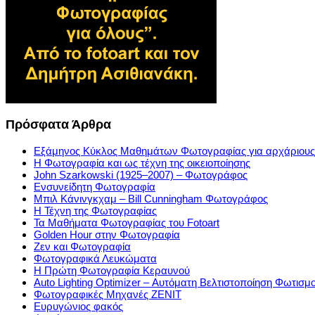
Πρόσφατα Άρθρα
Εξάμηνος Κύκλος Μαθημάτων Φωτογραφίας για αρχάριους
Η Φωτογραφία και ως τέχνη της οικειοποίησης
John Szarkowski (1925–2007) – Φωτογράφος
Ενσυνείδητη Φωτογραφία
Μπιλ Κάνινγκχαμ – Bill Cunningham Φωτογράφος
Η Τέχνη της Φωτογραφίας
Τα Μαθήματα Φωτογραφίας του Fotoart
Golden Hour στην Φωτογραφία
Ζεν και Φωτογραφία
Φωτογραφικά Λευκώματα
Η Πρώτη Φωτογραφία Κεραυνού
Auto Lighting Optimizer – Αυτόματη Βελτιστοποίηση Φωτισμ
Φωτογραφικές Μηχανές ZENIT
Ευρυγώνιος φακός