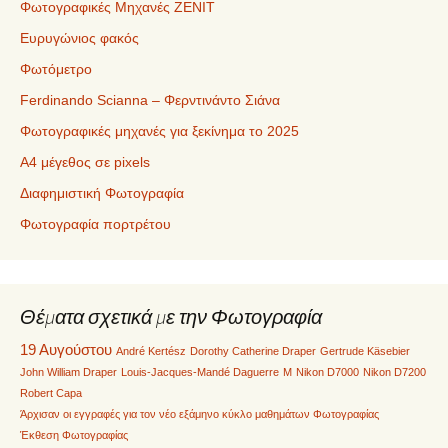
Φωτογραφικές Μηχανές ZENIT
Ευρυγώνιος φακός
Φωτόμετρο
Ferdinando Scianna – Φερντινάντο Σιάνα
Φωτογραφικές μηχανές για ξεκίνημα το 2025
Α4 μέγεθος σε pixels
Διαφημιστική Φωτογραφία
Φωτογραφία πορτρέτου
Θέματα σχετικά με την Φωτογραφία
19 Αυγούστου
André Kertész
Dorothy Catherine Draper
Gertrude Käsebier
John William Draper
Louis-Jacques-Mandé Daguerre
M
Nikon D7000
Nikon D7200
Robert Capa
Άρχισαν οι εγγραφές για τον νέο εξάμηνο κύκλο μαθημάτων Φωτογραφίας
Έκθεση Φωτογραφίας