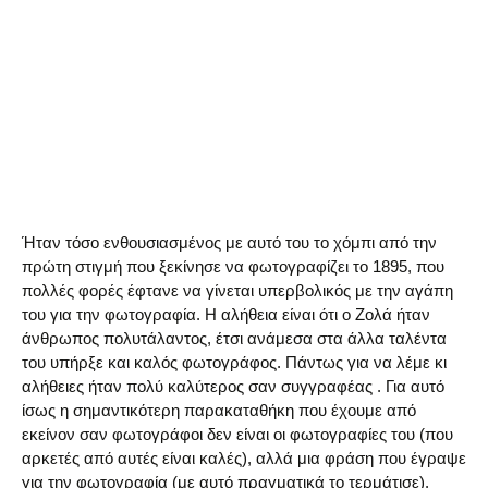
Ήταν τόσο ενθουσιασμένος με αυτό του το χόμπι από την
πρώτη στιγμή που ξεκίνησε να φωτογραφίζει το 1895, που
πολλές φορές έφτανε να γίνεται υπερβολικός με την αγάπη
του για την φωτογραφία. Η αλήθεια είναι ότι ο Ζολά ήταν
άνθρωπος πολυτάλαντος, έτσι ανάμεσα στα άλλα ταλέντα
του υπήρξε και καλός φωτογράφος. Πάντως για να λέμε κι
αλήθειες ήταν πολύ καλύτερος σαν συγγραφέας . Για αυτό
ίσως η σημαντικότερη παρακαταθήκη που έχουμε από
εκείνον σαν φωτογράφοι δεν είναι οι φωτογραφίες του (που
αρκετές από αυτές είναι καλές), αλλά μια φράση που έγραψε
για την φωτογραφία (με αυτό πραγματικά το τερμάτισε).