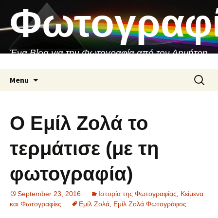
Skip
Φωτογραφ
to
content
Ένα Blog για την Φωτογραφία από τον Δημήτρη
Ασιθιανάκη
Search
Menu
for:
Ο Εμίλ Ζολά το
τερμάτισε (με τη
φωτογραφία)
September 23, 2016
Ιστορία της Φωτογραφίας
,
Κείμενα
και Φωτογραφίες
Εμίλ Ζολά
,
Εμίλ Ζολά Φωτογράφος