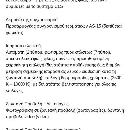
συμβατές με το σύστημα CLS
Ακροδέκτης συγχρονισμού
Προσαρμογέας συγχρονισμού τερματικών AS-15 (διατίθεται
χωριστά)
Ισορροπία λευκού
Αυτόματη (2 τύποι), φωτισμός πυρακτώσεως (7 τύποι),
άμεσο ηλιακό φως, φλας, συννεφιά, προκαθορισμένη
χειροκίνητη επιλογή (δυνατότητα αποθήκευσης έως 6 τιμών,
μέτρηση σημειακής ισορροπίας λευκού διαθέσιμη κατά τη
ζωντανή προβολή), επιλογή θερμοκρασίας χρώματος (2500
K – 10000 K), με δυνατότητα βελτιστοποίησης για όλες τις
επιλογές
Ζωντανή Προβολή – Λειτουργίες
Φωτογράφιση σε ζωντανή προβολή (φωτογραφίες), ζωντανή
προβολή video (video)
Ζωντανή Προβολή – Λειτουργία φακού