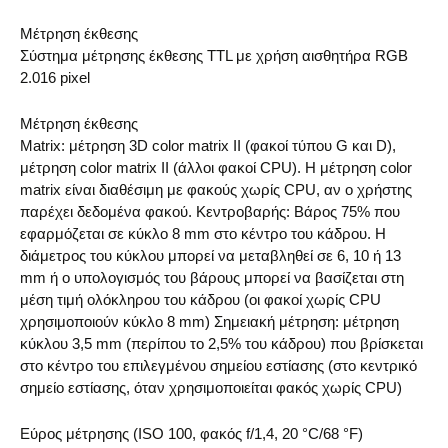
Μέτρηση έκθεσης
Σύστημα μέτρησης έκθεσης TTL με χρήση αισθητήρα RGB
2.016 pixel
Μέτρηση έκθεσης
Matrix: μέτρηση 3D color matrix II (φακοί τύπου G και D),
μέτρηση color matrix II (άλλοι φακοί CPU). Η μέτρηση color
matrix είναι διαθέσιμη με φακούς χωρίς CPU, αν ο χρήστης
παρέχει δεδομένα φακού. Κεντροβαρής: Βάρος 75% που
εφαρμόζεται σε κύκλο 8 mm στο κέντρο του κάδρου. Η
διάμετρος του κύκλου μπορεί να μεταβληθεί σε 6, 10 ή 13
mm ή ο υπολογισμός του βάρους μπορεί να βασίζεται στη
μέση τιμή ολόκληρου του κάδρου (οι φακοί χωρίς CPU
χρησιμοποιούν κύκλο 8 mm) Σημειακή μέτρηση: μέτρηση
κύκλου 3,5 mm (περίπου το 2,5% του κάδρου) που βρίσκεται
στο κέντρο του επιλεγμένου σημείου εστίασης (στο κεντρικό
σημείο εστίασης, όταν χρησιμοποιείται φακός χωρίς CPU)
Εύρος μέτρησης (ISO 100, φακός f/1,4, 20 °C/68 °F)