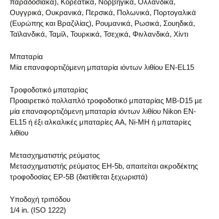
παραδοσιακά), Κορεατικά, Νορβηγικά, Ολλανδικά,
Ουγγρικά, Ουκρανικά, Περσικά, Πολωνικά, Πορτογαλικά
(Ευρώπης και Βραζιλίας), Ρουμανικά, Ρωσικά, Σουηδικά,
Ταϊλανδικά, Ταμίλ, Τουρκικά, Τσεχικά, Φινλανδικά, Χίντι
Μπαταρία
Μία επαναφορτιζόμενη μπαταρία ιόντων λιθίου EN-EL15
Τροφοδοτικό μπαταρίας
Προαιρετικό πολλαπλό τροφοδοτικό μπαταρίας MB-D15 με
μία επαναφορτιζόμενη μπαταρία ιόντων λιθίου Nikon EN-
EL15 ή έξι αλκαλικές μπαταρίες AA, Ni-MH ή μπαταρίες
λιθίου
Μετασχηματιστής ρεύματος
Μετασχηματιστής ρεύματος EH-5b, απαιτείται ακροδέκτης
τροφοδοσίας EP-5B (διατίθεται ξεχωριστά)
Υποδοχή τριπόδου
1/4 in. (ISO 1222)