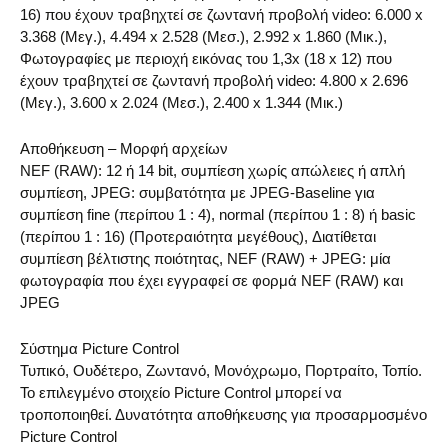
16) που έχουν τραβηχτεί σε ζωντανή προβολή video: 6.000 x
3.368 (Μεγ.), 4.494 x 2.528 (Μεσ.), 2.992 x 1.860 (Μικ.),
Φωτογραφίες με περιοχή εικόνας του 1,3x (18 x 12) που
έχουν τραβηχτεί σε ζωντανή προβολή video: 4.800 x 2.696
(Μεγ.), 3.600 x 2.024 (Μεσ.), 2.400 x 1.344 (Μικ.)
Αποθήκευση – Μορφή αρχείων
NEF (RAW): 12 ή 14 bit, συμπίεση χωρίς απώλειες ή απλή
συμπίεση, JPEG: συμβατότητα με JPEG-Baseline για
συμπίεση fine (περίπου 1 : 4), normal (περίπου 1 : 8) ή basic
(περίπου 1 : 16) (Προτεραιότητα μεγέθους), Διατίθεται
συμπίεση βέλτιστης ποιότητας, NEF (RAW) + JPEG: μία
φωτογραφία που έχει εγγραφεί σε φορμά NEF (RAW) και
JPEG
Σύστημα Picture Control
Τυπικό, Ουδέτερο, Ζωντανό, Μονόχρωμο, Πορτραίτο, Τοπίο.
Το επιλεγμένο στοιχείο Picture Control μπορεί να
τροποποιηθεί. Δυνατότητα αποθήκευσης για προσαρμοσμένο
Picture Control