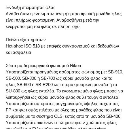
Ένδειξη ετοιμότητας φλας
Ανάβει όταν η ενσωματωμένη ή η προαιρετική μονάδα φλας
είναι πλήρως φορτισμένη. Αναβοσβήνει μετά την
ενεργοποίηση του φλας σε πλήρη ισχύ
Πέδιλο εξαρτημάτων
Hot-shoe ISO 518 με επαφές συγχρονισμού και δεδομένων
και ασφάλεια
Σύστημα δημιουργικού φωτισμού Nikon
Υποστηρίζεται προηγμένος ασύρματος φωτισμός με: SB-910,
SB-900, SB-800 ή SB-700 ως κύρια μονάδα φλας και τα
φλας SB-600 ή SB-R200 ως απομακρυσμένη μονάδα ή το
SU-800 ως φλας εντολέα. Το ενσωματωμένο φλας μπορεί να
λειτουργήσει ως κύρια μονάδα φλας σε λειτουργία εντολέα.
Υποστηρίζεται αυτόματος συγχρονισμός υψηλής ταχύτητας
FP και φωτισμός πιλότου με όλες τις μονάδες φλας που είναι
συμβατές με το σύστημα CLS, εκτός από τη μονάδα SB-400.
Υποστηρίζεται επικοινωνία πληροφοριών χρώματος φλας
και κλείδωμα FV με όλες τις μονάδες φλας που είναι