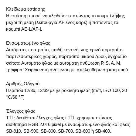
Κλείδωμα εστίασης
Η εστίαση μπορεί να κλειδώσει πατώντας το κουμπί λήψης
μέχρι τη μέση (λειτουργία AF ενός καρέ) ή πατώντας το
κουμπί AE-L/AF-L
Ενσωματωμένο φλας
Αυτόματο, πορτραίτο, παιδί, κοντινό, νυχτερινό πορτραίτο,
πάρτι/εσωτερικός χώρος, πορτραίτο μικρού ζώου, έγχρωμο
σκίτσο: Αυτόματο φλας με αυτόματη ανύψωση P, S, A, M,
τρόφιμα: Χειροκίνητη ανύψωση με απελευθέρωση κουμπιού
Αριθμός Οδηγού
Περίπου 12/39, 12/39 με χειροκίνητο φλας (m/ft, ISO 100, 20
°C/68 °F)
Έλεγχος φλας
TTL: διατίθεται έλεγχος φλας i-TTL χρησιμοποιώντας
αισθητήρα RGB 2.016 pixel με ενσωματωμένο φλας και φλας
SB-910, SB-900, SB-800, SB-700, SB-600 ή SB-400,