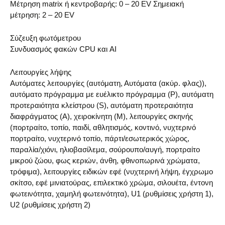
Μέτρηση matrix ή κεντροβαρής: 0 – 20 EV Σημειακή
μέτρηση: 2 – 20 EV
Σύζευξη φωτόμετρου
Συνδυασμός φακών CPU και AI
Λειτουργίες λήψης
Αυτόματες λειτουργίες (αυτόματη, Αυτόματα (ακύρ. φλας)),
αυτόματο πρόγραμμα με ευέλικτο πρόγραμμα (P), αυτόματη
προτεραιότητα κλείστρου (S), αυτόματη προτεραιότητα
διαφράγματος (A), χειροκίνητη (M), λειτουργίες σκηνής
(πορτραίτο, τοπίο, παιδί, αθλητισμός, κοντινό, νυχτερινό
πορτραίτο, νυχτερινό τοπίο, πάρτι/εσωτερικός χώρος,
παραλία/χιόνι, ηλιοβασίλεμα, σούρουπο/αυγή, πορτραίτο
μικρού ζώου, φως κεριών, άνθη, φθινοπωρινά χρώματα,
τρόφιμα), λειτουργίες ειδικών εφέ (νυχτερινή λήψη, έγχρωμο
σκίτσο, εφέ μινιατούρας, επιλεκτικό χρώμα, σιλουέτα, έντονη
φωτεινότητα, χαμηλή φωτεινότητα), U1 (ρυθμίσεις χρήστη 1),
U2 (ρυθμίσεις χρήστη 2)