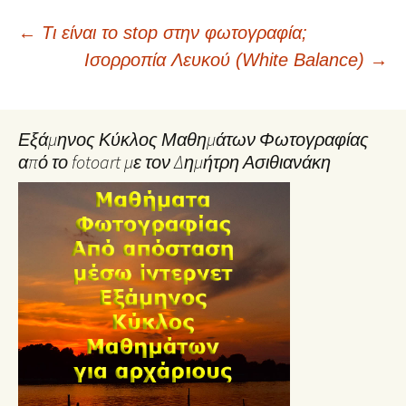
Post
←
Τι είναι το stop στην φωτογραφία;
Ισορροπία Λευκού (White Balance)
→
navigation
Εξάμηνος Κύκλος Μαθημάτων Φωτογραφίας
από το fotoart με τον Δημήτρη Ασιθιανάκη