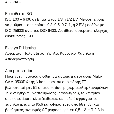
AE-L/AF-L
Ευαισθησία ISO
ISO 100 – 6400 σε βήματα του 1/3 ή 1/2 EV. Μπορεί επίσης
να ρυθμιστεί σε περίπου 0,3, 0,5, 0,7, 1, ή 2 EV (ισοδύναμο
ISO 25600) άνω του ISO 6400. Διατίθεται αυτόματος έλεγχος
ευαισθησίας ISO
Ενεργό D-Lighting
Αυτόματο, Πολύ υψηλό, Υψηλό, Κανονικό, Χαμηλό ή
Απενεργοποίηση
Αυτόματη εστίαση
Προηγμένη μονάδα αισθητήρα αυτόματης εστίασης Multi-
CAM 3500DX της Nikon με εντοπισμό φάσης TTL,
βελτιστοποίηση, 51 σημεία εστίασης (συμπεριλαμβανομένων
15 αισθητήρων διασταύρωσης (cross-type)), το κεντρικό
σημείο εστίασης είναι διαθέσιμο σε τιμές διαφράγματος
χαμηλότερες από f/5,6 και υψηλότερες από f/8 ή f/8) και
βοηθητικός φωτισμός AF (εύρος περίπου 0,5 – 3 m/1 ft 8 in. –