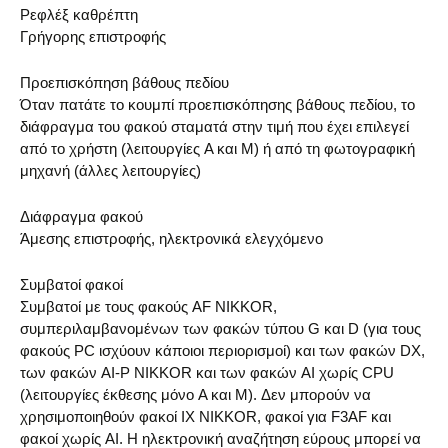
Ρεφλέξ καθρέπτη
Γρήγορης επιστροφής
Προεπισκόπηση βάθους πεδίου
Όταν πατάτε το κουμπί προεπισκόπησης βάθους πεδίου, το
διάφραγμα του φακού σταματά στην τιμή που έχει επιλεγεί
από το χρήστη (λειτουργίες A και M) ή από τη φωτογραφική
μηχανή (άλλες λειτουργίες)
Διάφραγμα φακού
Άμεσης επιστροφής, ηλεκτρονικά ελεγχόμενο
Συμβατοί φακοί
Συμβατοί με τους φακούς AF NIKKOR,
συμπεριλαμβανομένων των φακών τύπου G και D (για τους
φακούς PC ισχύουν κάποιοι περιορισμοί) και των φακών DX,
των φακών AI-P NIKKOR και των φακών AI χωρίς CPU
(λειτουργίες έκθεσης μόνο A και M). Δεν μπορούν να
χρησιμοποιηθούν φακοί IX NIKKOR, φακοί για F3AF και
φακοί χωρίς AI. Η ηλεκτρονική αναζήτηση εύρους μπορεί να