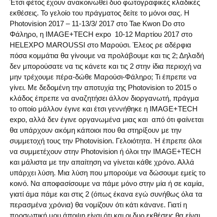
Έτσι φέτος έχουν ανακοινωθεί δυο φωτογραφικές κλαδικές
εκθέσεις. Το γελοίο του πράγματος δείτε το μόνοι σας. Η
Photovision 2017 – 11-13/3/ 2017 στο Tae Kwon Do στο
Φάληρο, η IMAGE+TECH expo 10-12 Μαρτίου 2017 στο
HELEXPO MAROUSSI στο Μαρούσι. Έλεος ρε αδέρφια
πόσα κομμάτια θα γίνουμε να προλάβουμε και τις 2; Δηλαδή
δεν μπορούσατε να τις κάνετε και τις 2 στην ίδια περιοχή να
μην τρέχουμε πέρα-δώθε Μαρούσι-Φάληρο; Τι έπρεπε να
γίνει. Με δεδομένη την αποτυχία της Photovision το 2015 ο
κλάδος έπρεπε να αναζητήσει άλλον διοργανωτή, πράγμα
το οποίο μάλλον έγινε και έτσι γεννήθηκε η IMAGE+TECH
expo, αλλά δεν έγινε οργανωμένα μιας και από ότι φαίνεται
θα υπάρχουν ακόμη κάποιοι που θα στηρίξουν με την
συμμετοχή τους την Photovision. Γελοιότητα. Ή έπρεπε όλοι
να συμμετέχουν στην Photovision ή όλοι την IMAGE+TECH
και μάλιστα με την απαίτηση να γίνεται κάθε χρόνο. Αλλά
υπάρχει λύση. Μια λύση που μπορούμε να δώσουμε εμείς το
κοινό. Να αποφασίσουμε να πάμε μόνο στην μία ή σε καμία,
γιατί άμα πάμε και στις 2 (όπως έκανα εγώ συνήθως όλα τα
περασμένα χρόνια) θα νομίζουν ότι κάτι κάνανε. Γιατί η
προσωπική μου άποψη είναι ότι και οι δυο εκθέσεις θα είναι