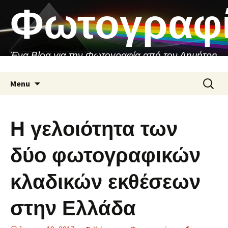
Skip
Φωτογραφ
to
content
Ένα Blog για την Φωτογραφία από τον Δημήτρη
Ασιθιανάκη
Search
Menu
for:
Η γελοιότητα των
δύο φωτογραφικών
κλαδικών εκθέσεων
στην Ελλάδα