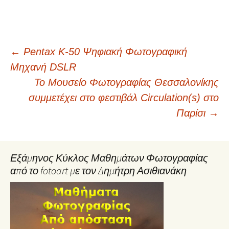
Post
←
Pentax K-50 Ψηφιακή Φωτογραφική
Μηχανή DSLR
navigation
Το Μουσείο Φωτογραφίας Θεσσαλονίκης
συμμετέχει στο φεστιβάλ Circulation(s) στο
Παρίσι
→
Εξάμηνος Κύκλος Μαθημάτων Φωτογραφίας
από το fotoart με τον Δημήτρη Ασιθιανάκη