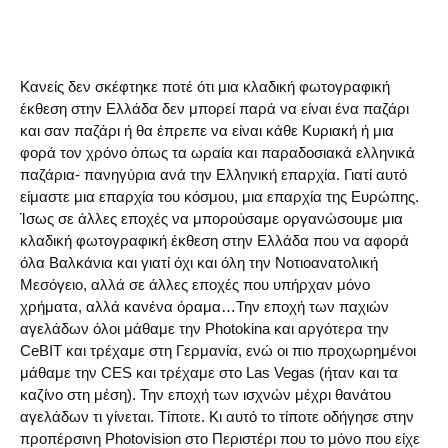
Κανείς δεν σκέφτηκε ποτέ ότι μια κλαδική φωτογραφική
έκθεση στην Ελλάδα δεν μπορεί παρά να είναι ένα παζάρι
και σαν παζάρι ή θα έπρεπε να είναι κάθε Κυριακή ή μια
φορά τον χρόνο όπως τα ωραία και παραδοσιακά ελληνικά
παζάρια- πανηγύρια ανά την Ελληνική επαρχία. Γιατί αυτό
είμαστε μια επαρχία του κόσμου, μια επαρχία της Ευρώπης.
Ίσως σε άλλες εποχές να μπορούσαμε οργανώσουμε μια
κλαδική φωτογραφική έκθεση στην Ελλάδα που να αφορά
όλα Βαλκάνια και γιατί όχι και όλη την Νοτιοανατολική
Μεσόγειο, αλλά σε άλλες εποχές που υπήρχαν μόνο
χρήματα, αλλά κανένα όραμα…Την εποχή των παχιών
αγελάδων όλοι μάθαμε την Photokina και αργότερα την
CeBIT και τρέχαμε στη Γερμανία, ενώ οι πιο προχωρημένοι
μάθαμε την CES και τρέχαμε στο Las Vegas (ήταν και τα
καζίνο στη μέση). Την εποχή των ισχνών μέχρι θανάτου
αγελάδων τι γίνεται. Τίποτε. Κι αυτό το τίποτε οδήγησε στην
προπέρσινη Photovision στο Περιστέρι που το μόνο που είχε