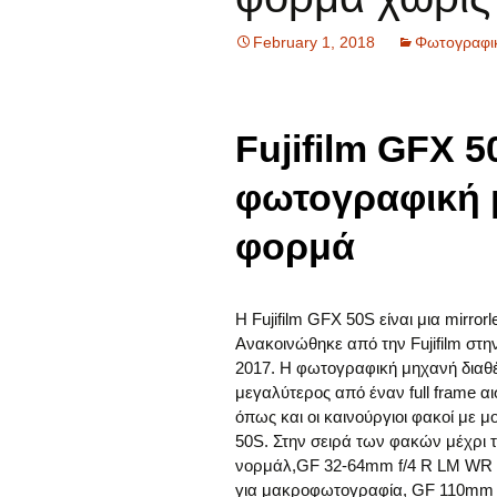
February 1, 2018
Φωτογραφικ
Fujifilm GFX 5
φωτογραφική 
φορμά
Η Fujifilm GFX 50S είναι μια mirr
Ανακοινώθηκε από την Fujifilm στη
2017. Η φωτογραφική μηχανή διαθέ
μεγαλύτερος από έναν full frame αι
όπως και οι καινούργιοι φακοί με 
50S. Στην σειρά των φακών μέχρι τ
νορμάλ,GF 32-64mm f/4 R LM WR 
για μακροφωτογραφία, GF 110mm f