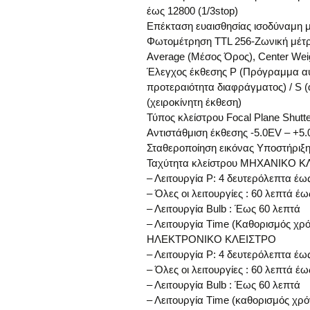
έως 12800 (1/3stοp)
Επέκταση ευαισθησίας ισοδύναμη με
Φωτομέτρηση TTL 256-Ζωνική μέτρησ
Average (Μέσος Όρος), Center Wei
Έλεγχος έκθεσης P (Πρόγραμμα αυτ
προτεραιότητα διαφράγματος) / S (
(χειροκίνητη έκθεση)
Τύπος κλείστρου Focal Plane Shutt
Αντιστάθμιση έκθεσης -5.0EV – +5.0
Σταθεροποίηση εικόνας Υποστήριξ
Ταχύτητα κλείστρου ΜΗΧΑΝΙΚΟ 
– Λειτουργία Ρ: 4 δευτερόλεπτα έω
– Όλες οι λειτουργίες : 60 λεπτά έ
– Λειτουργία Bulb : Έως 60 λεπτά
– Λειτουργία Τime (Καθορισμός χρό
ΗΛΕΚΤΡΟΝΙΚΟ ΚΛΕΙΣΤΡΟ
– Λειτουργία Ρ: 4 δευτερόλεπτα έω
– Όλες οι λειτουργίες : 60 λεπτά έ
– Λειτουργία Bulb : Έως 60 λεπτά
– Λειτουργία Τime (καθορισμός χρ