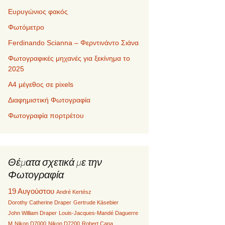
Ευρυγώνιος φακός
Φωτόμετρο
Ferdinando Scianna – Φερντινάντο Σιάνα
Φωτογραφικές μηχανές για ξεκίνημα το
2025
Α4 μέγεθος σε pixels
Διαφημιστική Φωτογραφία
Φωτογραφία πορτρέτου
Θέματα σχετικά με την
Φωτογραφία
19 Αυγούστου
André Kertész
Dorothy Catherine Draper
Gertrude Käsebier
John William Draper
Louis-Jacques-Mandé Daguerre
M
Nikon D7000
Nikon D7200
Robert Capa