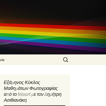
Search
νία
for:
 Ασιθιανάκης
α
Εξάμηνος Κύκλος
φίας από τον
Μαθημάτων Φωτογραφίας
Ασιθιανάκη
από το fotoart με τον Δημήτρη
φικές
Ασιθιανάκη
ς από τον
Ασιθιανάκη