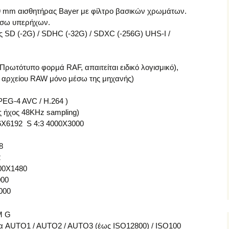
,9 mm αισθητήρας Bayer με φίλτρο βασικών χρωμάτων.
έσω υπερήχων.
SD (-2G) / SDHC (-32G) / SDXC (-256G) UHS-I /
(Πρωτότυπο φορμά RAF, απαιτείται ειδικό λογισμικό),
 αρχείου RAW μόνο μέσω της μηχανής)
PEG-4 AVC / Η.264 )
ς ήχος 48KHz sampling)
56Χ6192 S 4:3 4000Χ3000
8
2
000Χ1480
000
000
M G
ία AUTO1 / AUTO2 / AUTO3 (έως ISO12800) / ISO100