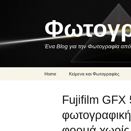
Skip
to
content
Φωτογρ
Ένα Blog για την Φωτογραφία από
Home
Κείμενα και Φωτογραφίες
Μια Φωτογραφία
Fujifilm GFX
Ποιήματα και
Τραγούδια για τη
Φωτογραφία
φωτογραφική
φορμά χωρίς