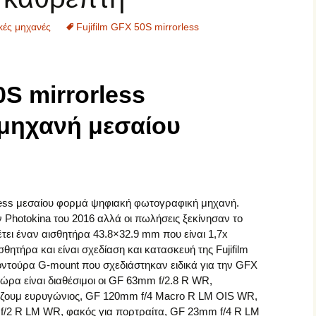
Σπουδαίοι Φωτογράφοι
ές μηχανές
Fujifilm GFX 50S mirrorless
Σύγχρονοι Φωτογράφοι
Φωτογραφικός
Φωτογραφικές μηχανές
Εξοπλισμός
0S mirrorless
Φωτογραφικοί Φακοί
μηχανή μεσαίου
orless μεσαίου φορμά ψηφιακή φωτογραφική μηχανή.
ν Photokina του 2016 αλλά οι πωλήσεις ξεκίνησαν το
τει έναν αισθητήρα 43.8×32.9 mm που είναι 1,7x
σθητήρα και είναι σχεδίαση και κατασκευή της Fujifilm
μοντούρα G-mount που σχεδιάστηκαν ειδικά για την GFX
ώρα είναι διαθέσιμοι οι GF 63mm f/2.8 R WR,
ζουμ ευρυγώνιος, GF 120mm f/4 Macro R LM OIS WR,
/2 R LM WR, φακός για πορτραίτα, GF 23mm f/4 R LM