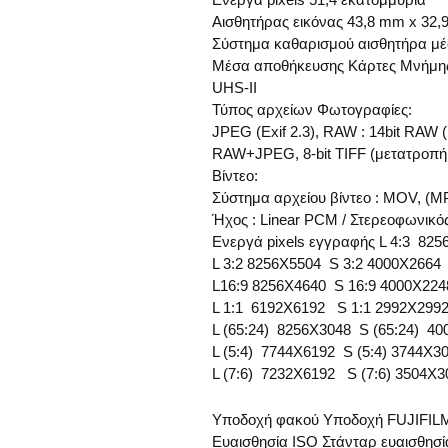
Αισθητήρας εικόνας 43,8 mm x 32
Σύστημα καθαρισμού αισθητήρα μ
Μέσα αποθήκευσης Κάρτες Μνήμης 
UHS-IΙ
Τύπος αρχείων Φωτογραφίες:
JPEG (Exif 2.3), RAW : 14bit RAW 
RAW+JPEG, 8-bit TIFF (μετατροπή
Βίντεο:
Σύστημα αρχείου βίντεο : MOV, (M
Ήχος : Linear PCM / Στερεοφωνικό
Ενεργά pixels εγγραφής L 4:3 82
L 3:2 8256Χ5504 S 3:2 4000Χ2664
L16:9 8256Χ4640 S 16:9 4000Χ224
L 1:1 6192Χ6192 S 1:1 2992Χ299
L (65:24) 8256Χ3048 S (65:24) 4
L (5:4) 7744Χ6192 S (5:4) 3744Χ3
L (7:6) 7232Χ6192 S (7:6) 3504Χ3
Υποδοχή φακού Υποδοχή FUJIFIL
Ευαισθησία ISO Στάνταρ ευαισθησ