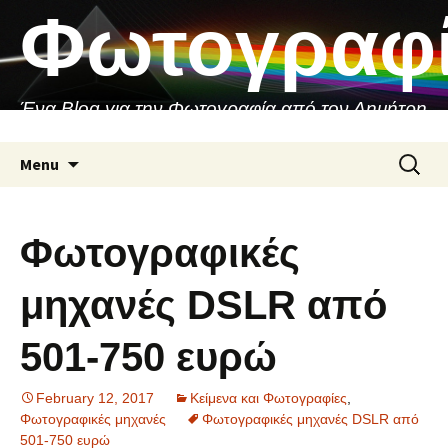
Skip
Φωτογραφ
to
content
Ένα Blog για την Φωτογραφία από τον Δημήτρη
Ασιθιανάκη
Search
Menu
for:
Φωτογραφικές
μηχανές DSLR από
501-750 ευρώ
February 12, 2017
Κείμενα και Φωτογραφίες
,
Φωτογραφικές μηχανές
Φωτογραφικές μηχανές DSLR από
501-750 ευρώ