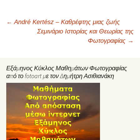
Post
←
André Kertész – Καθρέφτης μιας ζωής
Σεμινάριο Ιστορίας και Θεωρίας της
navigation
Φωτογραφίας
→
Εξάμηνος Κύκλος Μαθημάτων Φωτογραφίας
από το fotoart με τον Δημήτρη Ασιθιανάκη