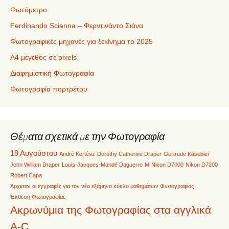
Φωτόμετρο
Ferdinando Scianna – Φερντινάντο Σιάνα
Φωτογραφικές μηχανές για ξεκίνημα το 2025
Α4 μέγεθος σε pixels
Διαφημιστική Φωτογραφία
Φωτογραφία πορτρέτου
Θέματα σχετικά με την Φωτογραφία
19 Αυγούστου
André Kertész
Dorothy Catherine Draper
Gertrude Käsebier
John William Draper
Louis-Jacques-Mandé Daguerre
M
Nikon D7000
Nikon D7200
Robert Capa
Άρχισαν οι εγγραφές για τον νέο εξάμηνο κύκλο μαθημάτων Φωτογραφίας
Έκθεση Φωτογραφίας
Ακρωνύμια της Φωτογραφίας στα αγγλικά
A-C