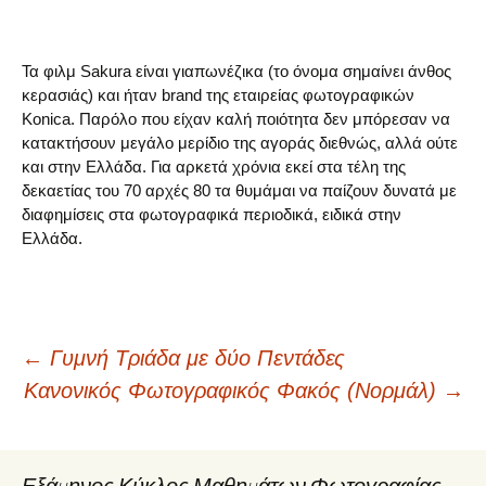
Τα φιλμ Sakura είναι γιαπωνέζικα (το όνομα σημαίνει άνθος
κερασιάς) και ήταν brand της εταιρείας φωτογραφικών
Konica. Παρόλο που είχαν καλή ποιότητα δεν μπόρεσαν να
κατακτήσουν μεγάλο μερίδιο της αγοράς διεθνώς, αλλά ούτε
και στην Ελλάδα. Για αρκετά χρόνια εκεί στα τέλη της
δεκαετίας του 70 αρχές 80 τα θυμάμαι να παίζουν δυνατά με
διαφημίσεις στα φωτογραφικά περιοδικά, ειδικά στην
Ελλάδα.
Post
←
Γυμνή Τριάδα με δύο Πεντάδες
Κανονικός Φωτογραφικός Φακός (Νορμάλ)
→
navigation
Εξάμηνος Κύκλος Μαθημάτων Φωτογραφίας