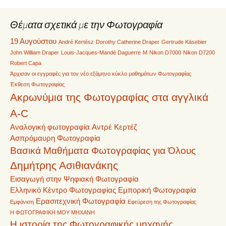
Θέματα σχετικά με την Φωτογραφία
19 Αυγούστου
André Kertész
Dorothy Catherine Draper
Gertrude Käsebier
John William Draper
Louis-Jacques-Mandé Daguerre
M
Nikon D7000
Nikon D7200
Robert Capa
Άρχισαν οι εγγραφές για τον νέο εξάμηνο κύκλο μαθημάτων Φωτογραφίας
Έκθεση Φωτογραφίας
Ακρωνύμια της Φωτογραφίας στα αγγλικά
A-C
Αναλογική φωτογραφία
Αντρέ Κερτέζ
Ασπρόμαυρη Φωτογραφία
Βασικά Μαθήματα Φωτογραφίας για Όλους
Δημήτρης Ασιθιανάκης
Εισαγωγή στην Ψηφιακή Φωτογραφία
Ελληνικό Κέντρο Φωτογραφίας
Εμπορική Φωτογραφία
Ερασιτεχνική Φωτογραφία
Εμφάνιση
Εφεύρεση της Φωτογραφίας
Η ΦΩΤΟΓΡΑΦΙΚΗ ΜΟΥ ΜΗΧΑΝΗ
Η ιστορία της Φωτογραφικής μηχανής