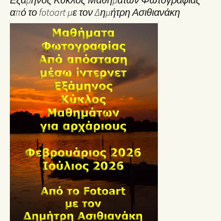
από το fotoart με τον Δημήτρη Ασιθιανάκη