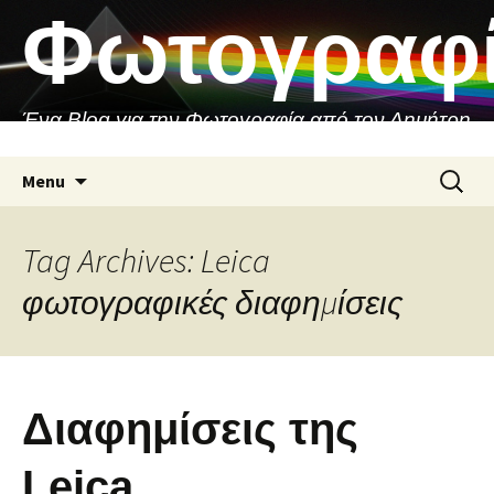
Skip
Φωτογραφ
to
content
Ένα Blog για την Φωτογραφία από τον Δημήτρη
Ασιθιανάκη
Search
Menu
for:
Tag Archives: Leica
φωτογραφικές διαφημίσεις
Διαφημίσεις της
Leica