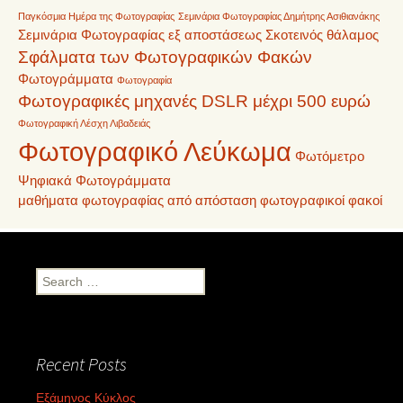
Παγκόσμια Ημέρα της Φωτογραφίας
Σεμινάρια Φωτογραφίας Δημήτρης Ασιθιανάκης
Σεμινάρια Φωτογραφίας εξ αποστάσεως
Σκοτεινός θάλαμος
Σφάλματα των Φωτογραφικών Φακών
Φωτογράμματα
Φωτογραφία
Φωτογραφικές μηχανές DSLR μέχρι 500 ευρώ
Φωτογραφική Λέσχη Λιβαδειάς
Φωτογραφικό Λεύκωμα
Φωτόμετρο
Ψηφιακά Φωτογράμματα
μαθήματα φωτογραφίας από απόσταση
φωτογραφικοί φακοί
Search
for:
Recent Posts
Εξάμηνος Κύκλος