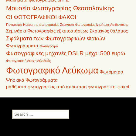
Μουσείο Φωτογραφίας Θεσσαλονίκης
ΟΙ ΦΩΤΟΓΡΑΦΙΚΟΙ ΦΑΚΟΙ
Παγκόσμια Ημέρα της Φωτογραφίας
Σεμινάρια Φωτογραφίας Δημήτρης Ασιθιανάκης
Σεμινάρια Φωτογραφίας εξ αποστάσεως
Σκοτεινός θάλαμος
Σφάλματα των Φωτογραφικών Φακών
Φωτογράμματα
Φωτογραφία
Φωτογραφικές μηχανές DSLR μέχρι 500 ευρώ
Φωτογραφική Λέσχη Λιβαδειάς
Φωτογραφικό Λεύκωμα
Φωτόμετρο
Ψηφιακά Φωτογράμματα
μαθήματα φωτογραφίας από απόσταση
φωτογραφικοί φακοί
Search
for: