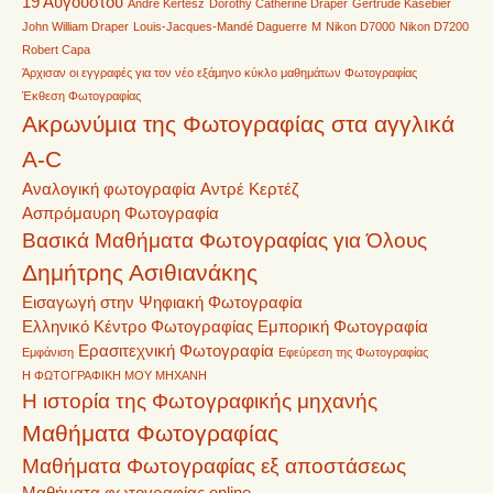
19 Αυγούστου
André Kertész
Dorothy Catherine Draper
Gertrude Käsebier
John William Draper
Louis-Jacques-Mandé Daguerre
M
Nikon D7000
Nikon D7200
Robert Capa
Άρχισαν οι εγγραφές για τον νέο εξάμηνο κύκλο μαθημάτων Φωτογραφίας
Έκθεση Φωτογραφίας
Ακρωνύμια της Φωτογραφίας στα αγγλικά
A-C
Αναλογική φωτογραφία
Αντρέ Κερτέζ
Ασπρόμαυρη Φωτογραφία
Βασικά Μαθήματα Φωτογραφίας για Όλους
Δημήτρης Ασιθιανάκης
Εισαγωγή στην Ψηφιακή Φωτογραφία
Ελληνικό Κέντρο Φωτογραφίας
Εμπορική Φωτογραφία
Ερασιτεχνική Φωτογραφία
Εμφάνιση
Εφεύρεση της Φωτογραφίας
Η ΦΩΤΟΓΡΑΦΙΚΗ ΜΟΥ ΜΗΧΑΝΗ
Η ιστορία της Φωτογραφικής μηχανής
Μαθήματα Φωτογραφίας
Μαθήματα Φωτογραφίας εξ αποστάσεως
Μαθήματα φωτογραφίας online