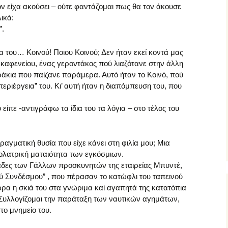
ον είχα ακούσει – ούτε φαντάζομαι πως θα τον άκουσε
ικά:
”.
α του… Κοινού! Ποιου Κοινού; Δεν ήταν εκεί κοντά μας
 καφενείου, ένας γεροντάκος πού λιαζότανε στην άλλη
ράκια που παίζανε παράμερα. Αυτό ήταν το Κοινό, πού
ριέργεια” του. Κι’ αυτή ήταν η διαπόμπευση του, που
 είπε -αντιγράφω τα ίδια του τα λόγια – στο τέλος του
ραγματική θυσία που είχε κάνει στη φιλία μου; Μια
λολατρική ματαιότητα των εγκόσμιων.
τάδες των Γάλλων προσκυνητών της εταιρείας Μπυντέ,
ού Συνδέσμου” , που πέρασαν το κατώφλι του ταπεινού
ώρα η σκιά του στα γνώριμα καί αγαπητά της κατατόπια
. Συλλογίζομαι την παράταξη των ναυτικών αγημάτων,
ο μνημείο του.