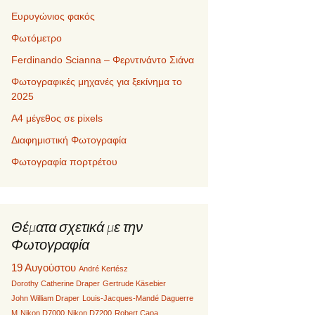
Ευρυγώνιος φακός
Φωτόμετρο
Ferdinando Scianna – Φερντινάντο Σιάνα
Φωτογραφικές μηχανές για ξεκίνημα το
2025
Α4 μέγεθος σε pixels
Διαφημιστική Φωτογραφία
Φωτογραφία πορτρέτου
Θέματα σχετικά με την
Φωτογραφία
19 Αυγούστου
André Kertész
Dorothy Catherine Draper
Gertrude Käsebier
John William Draper
Louis-Jacques-Mandé Daguerre
M
Nikon D7000
Nikon D7200
Robert Capa