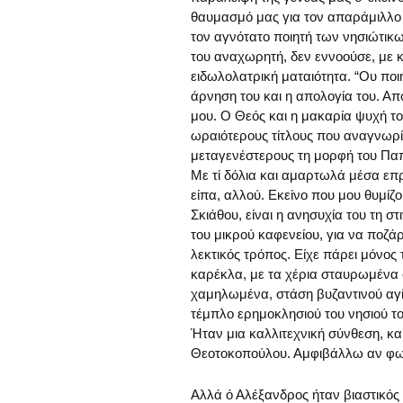
θαυμασμό μας για τον απαράμιλλο
τον αγνότατο ποιητή των νησιώτικω
του αναχωρητή, δεν εννοούσε, με κ
ειδωλολατρική ματαιότητα. “Ου ποι
άρνηση του και η απολογία του. Α
μου. Ο Θεός και η μακαρία ψυχή τ
ωραιότερους τίτλους που αναγνωρί
μεταγενέστερους τη μορφή του Πα
Με τί δόλια και αμαρτωλά μέσα επ
είπα, αλλού. Εκείνο που μου θυμίζ
Σκιάθου, είναι η ανησυχία του τη 
του μικρού καφενείου, για να ποζά
λεκτικός τρόπος. Είχε πάρει μόνος
καρέκλα, με τα χέρια σταυρωμένα σ
χαμηλωμένα, στάση βυζαντινού αγ
τέμπλο ερημοκλησιού του νησιού το
Ήταν μια καλλιτεχνική σύνθεση, κα
Θεοτοκοπούλου. Αμφιβάλλω αν φωτο
Αλλά ό Αλέξανδρος ήταν βιαστικός 