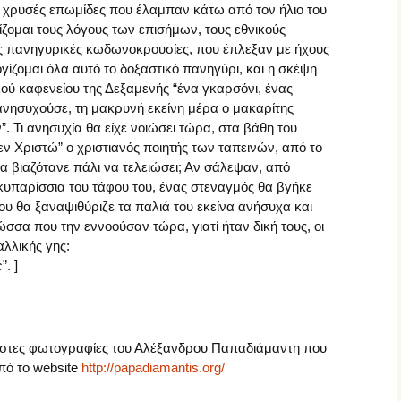
τις χρυσές επωμίδες που έλαμπαν κάτω από τον ήλιο του
γίζομαι τους λόγους των επισήμων, τους εθνικούς
τις πανηγυρικές κωδωνοκρουσίες, που έπλεξαν με ήχους
γίζομαι όλα αυτό το δοξαστικό πανηγύρι, και η σκέψη
κού καφενείου της Δεξαμενής “ένα γκαρσόνι, ένας
ανησυχούσε, τη μακρυνή εκείνη μέρα ο μακαρίτης
. Τι ανησυχία θα είχε νοιώσει τώρα, στα βάθη του
ν Χριστώ” ο χριστιανός ποιητής των ταπεινών, από το
α βιαζότανε πάλι να τελειώσει; Αν σάλεψαν, από
α κυπαρίσσια του τάφου του, ένας στεναγμός θα βγήκε
ου θα ξαναψιθύριζε τα παλιά του εκείνα ανήσυχα και
ώσσα που την εννοούσαν τώρα, γιατί ήταν δική τους, οι
αλλικής γης:
”. ]
ιστες φωτογραφίες του Αλέξανδρου Παπαδιάμαντη που
πό το website
http://papadiamantis.org/