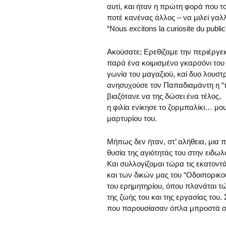
αυτί, και ήταν η πρώτη φορά που τ
ποτέ κανένας άλλος – να μιλεί γαλλ
“Nous excitons la curiosite du public
Ακούσατε; Ερεθίζαμε την περιέργει
παρά ένα κοιμισμένο γκαρσόνι του
γωνία του μαγαζιού, καί δυο λουστ
ανησυχούσε τον Παπαδιαμάντη η “πε
βιαζότανε να της δώσει ένα τέλος,
η φιλία ενίκησε το ζορμπαλίκι… μου
μαρτυρίου του.
Μήπως δεν ήταν, στ’ αλήθεια, μια π
θυσία της αγιότητάς του στην ειδω
Και συλλογίζομαι τώρα τις εκατον
και των δικών μας του “Οδοιπορικ
του ερημητηρίου, όπου πλανάται τ
της ζωής του και της εργασίας του
που παρουσίασαν όπλα μπροστά στ