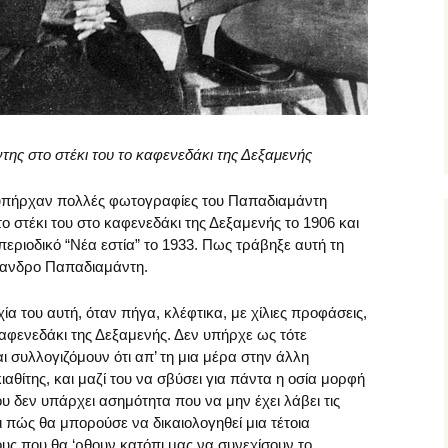
ης στο στέκι του το καφενεδάκι της Δεξαμενής
υπήρχαν πολλές φωτογραφίες του Παπαδιαμάντη
 στέκι του στο καφενεδάκι της Δεξαμενής το 1906 και
περιοδικό “Νέα εστία” το 1933. Πως τράβηξε αυτή τη
ξανδρο Παπαδιαμάντη.
ία του αυτή, όταν πήγα, κλέφτικα, με χίλιες προφάσεις,
φενεδάκι της Δεξαμενής. Δεν υπήρχε ως τότε
 συλλογιζόμουν ότι απ’ τη μια μέρα στην άλλη
αθίτης, και μαζί του να σβύσει για πάντα η οσία μορφή
ου δεν υπάρχει ασημότητα που να μην έχει λάβει τις
 πώς θα μπορούσε να δικαιολογηθεί μια τέτοια
ους που θα ‘ρθουν κατόπι μας να συνεχίσουν το