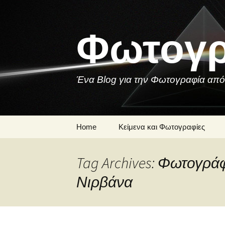
Skip
to
content
Φωτογρ
Ένα Blog για την Φωτογραφία από
Home
Κείμενα και Φωτογραφίες
Μια Φωτογραφία
Tag Archives: Φωτογρ
Ποιήματα και
Νιρβάνα
Τραγούδια για τη
Φωτογραφία