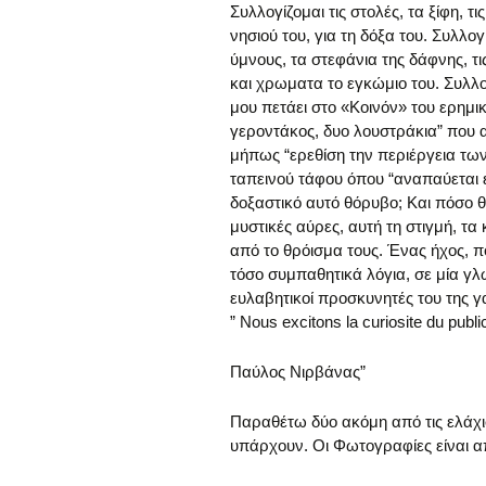
Συλλογίζομαι τις στολές, τα ξίφη, 
νησιού του, για τη δόξα του. Συλλο
ύμνους, τα στεφάνια της δάφνης, 
και χρωματα το εγκώμιο του. Συλλο
μου πετάει στο «Κοινόν» του ερημι
γεροντάκος, δυο λουστράκια” που 
μήπως “ερεθίση την περιέργεια των”
ταπεινού τάφου όπου “αναπαύεται ε
δοξαστικό αυτό θόρυβο; Και πόσο θ
μυστικές αύρες, αυτή τη στιγμή, τ
από το θρόισμα τους. Ένας ήχος, π
τόσο συμπαθητικά λόγια, σε μία γλ
ευλαβητικοί προσκυνητές του της γ
” Nous excitons la curiosite du public
Παύλος Νιρβάνας”
Παραθέτω δύο ακόμη από τις ελάχ
υπάρχουν. Οι Φωτογραφίες είναι α