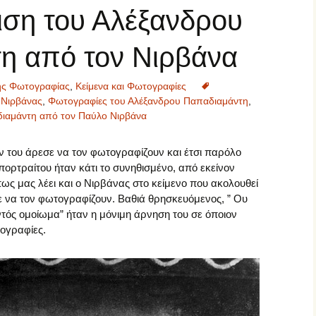
Σπουδαίοι Φωτογράφοι
ση του Αλέξανδρου
Σύγχρονοι Φωτογράφοι
η από τον Νιρβάνα
Φωτογραφικός
Φωτογραφικές μηχανές
Εξοπλισμός
της Φωτογραφίας
,
Κείμενα και Φωτογραφίες
 Νιρβάνας
,
Φωτογραφίες του Αλέξανδρου Παπαδιαμάντη
,
Φωτογραφικοί Φακοί
ιαμάντη από τον Παύλο Νιρβάνα
ν του άρεσε να τον φωτογραφίζουν και έτσι παρόλο
ορτραίτου ήταν κάτι το συνηθισμένο, από εκείνον
ως μας λέει και ο Νιρβάνας στο κείμενο που ακολουθεί
 να τον φωτογραφίζουν. Βαθιά θρησκευόμενος, ” Ου
τός ομοίωμα” ήταν η μόνιμη άρνηση του σε όποιον
ογραφίες.