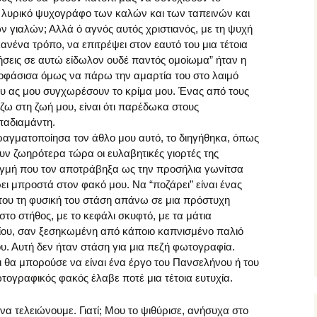
 λυρικό ψυχογράφο των καλών και των ταπεινών και
ν γιαλών; Αλλά ό αγνός αυτός χριστιανός, με τη ψυχή
ανένα τρόπο, να επιτρέψει στον εαυτό του μια τέτοια
ήσεις σε αυτώ είδωλον ουδέ παντός ομοίωμα” ήταν η
ποφάσισα όμως να πάρω την αμαρτία του στο λαιμό
ου ας μου συγχωρέσουν το κρίμα μου. Ένας από τους
ζω στη ζωή μου, είναι ότι παρέδωκα στους
παδιαμάντη.
ραγματοποίησα τον άθλο μου αυτό, το διηγήθηκα, όπως
ουν ζωηρότερα τώρα οι ευλαβητικές γιορτές της
στιγμή που τον αποτράβηξα ως την προσήλια γωνίτσα
ρει μπροστά στον φακό μου. Να “ποζάρει” είναι ένας
 του τη φυσική του στάση απάνω σε μια πρόστυχη
το στήθος, με το κεφάλι σκυφτό, με τα μάτια
ίου, σαν ξεσηκωμένη από κάποιο καπνισμένο παλιό
υ. Αυτή δεν ήταν στάση για μια πεζή φωτογραφία.
ι θα μπορούσε να είναι ένα έργο του Πανσελήνου ή του
γραφικός φακός έλαβε ποτέ μια τέτοια ευτυχία.
να τελειώνουμε. Γιατί; Μου το ψιθύρισε, ανήσυχα στο