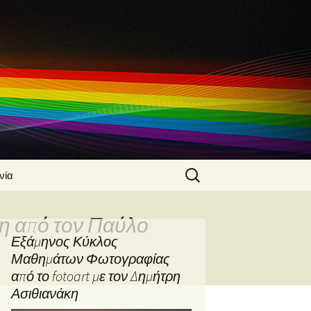
Search
νία
for:
 Ασιθιανάκης
η από τον Παύλο
α
Εξάμηνος Κύκλος
φίας από τον
Μαθημάτων Φωτογραφίας
Ασιθιανάκη
από το fotoart με τον Δημήτρη
φικές
Ασιθιανάκη
ς από τον
Ασιθιανάκη