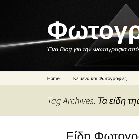
Skip
to
content
Φωτογρ
Ένα Blog για την Φωτογραφία από
Home
Κείμενα και Φωτογραφίες
Μια Φωτογραφία
Tag Archives: Τα είδη 
Ποιήματα και
Τραγούδια για τη
Φωτογραφία
Είδη Φωτογρ