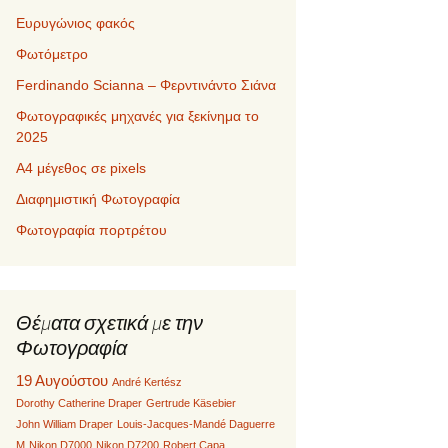
Ευρυγώνιος φακός
Φωτόμετρο
Ferdinando Scianna – Φερντινάντο Σιάνα
Φωτογραφικές μηχανές για ξεκίνημα το
2025
Α4 μέγεθος σε pixels
Διαφημιστική Φωτογραφία
Φωτογραφία πορτρέτου
Θέματα σχετικά με την
Φωτογραφία
19 Αυγούστου
André Kertész
Dorothy Catherine Draper
Gertrude Käsebier
John William Draper
Louis-Jacques-Mandé Daguerre
M
Nikon D7000
Nikon D7200
Robert Capa