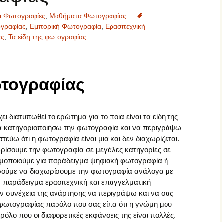
Σπουδαίοι Φωτογράφοι
αι Φωτογραφίες
,
Μαθήματα Φωτογραφίας
ογραφίας
,
Εμπορική Φωτογραφία
,
Ερασιτεχνική
Σύγχρονοι Φωτογράφοι
ας
,
Τα είδη της φωτογραφίας
Φωτογραφικός
Φωτογραφικές μηχανές
Εξοπλισμός
Φωτογραφικοί Φακοί
ωτογραφίας
 διατυπωθεί το ερώτημα για το ποια είναι τα είδη της
α κατηγοριοποιήσω την φωτογραφία και να περιγράψω
τεύω ότι η φωτογραφία είναι μια και δεν διαχωρίζεται.
ίσουμε την φωτογραφία σε μεγάλες κατηγορίες σε
ιμοποιούμε για παράδειγμα ψηφιακή φωτογραφία ή
ρούμε να διαχωρίσουμε την φωτογραφία ανάλογα με
α παράδειγμα ερασιτεχνική και επαγγελματική
συνέχεια της ανάρτησης να περιγράψω και να σας
 φωτογραφίας παρόλο που σας είπα ότι η γνώμη μου
αρόλο που οι διαφορετικές εκφάνσεις της είναι πολλές.