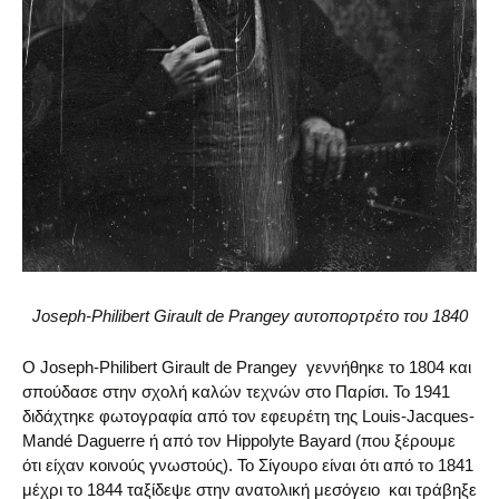
Joseph-Philibert Girault de Prangey αυτοπορτρέτο του 1840
Ο Joseph-Philibert Girault de Prangey γεννήθηκε το 1804 και
σπούδασε στην σχολή καλών τεχνών στο Παρίσι. Το 1941
διδάχτηκε φωτογραφία από τον εφευρέτη της Louis-Jacques-
Mandé Daguerre ή από τον Hippolyte Bayard (που ξέρουμε
ότι είχαν κοινούς γνωστούς). Το Σίγουρο είναι ότι από το 1841
μέχρι το 1844 ταξίδεψε στην ανατολική μεσόγειο και τράβηξε