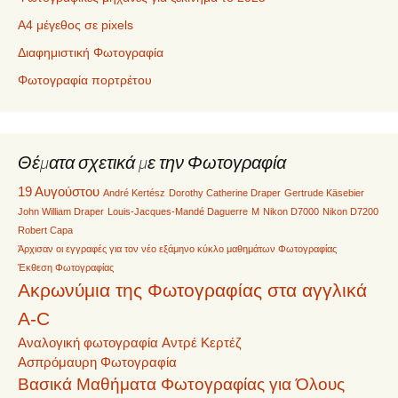
Α4 μέγεθος σε pixels
Διαφημιστική Φωτογραφία
Φωτογραφία πορτρέτου
Θέματα σχετικά με την Φωτογραφία
19 Αυγούστου
André Kertész
Dorothy Catherine Draper
Gertrude Käsebier
John William Draper
Louis-Jacques-Mandé Daguerre
M
Nikon D7000
Nikon D7200
Robert Capa
Άρχισαν οι εγγραφές για τον νέο εξάμηνο κύκλο μαθημάτων Φωτογραφίας
Έκθεση Φωτογραφίας
Ακρωνύμια της Φωτογραφίας στα αγγλικά
A-C
Αναλογική φωτογραφία
Αντρέ Κερτέζ
Ασπρόμαυρη Φωτογραφία
Βασικά Μαθήματα Φωτογραφίας για Όλους