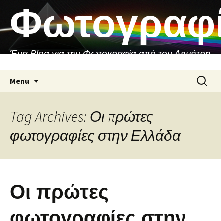
Skip
Φωτογραφ
to
content
Ένα Blog για την Φωτογραφία από τον Δημήτρη
Ασιθιανάκη
Search
Menu
for:
Tag Archives: Οι πρώτες
φωτογραφίες στην Ελλάδα
Οι πρώτες
φωτογραφίες στην