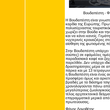
Βουδαπέστη - Φ
Η Βουδαπέστη είναι γνωστ
καρδία της Ευρώπης. Πρωτ
πολυσύχναστος τουριστικό
χωρίζει στην Βούδα και τη
και να κάνει κανείς. Γεμάτ
νυχτερινές κρουαζιέρες στ
αίσθηση της φωτισμένης π
Στην Βουδαπέστη υπάρχει π
σούπες) σε εφάμιλλες τιμέ
παραδοσιακά καφέ και ζαχ
παρελθόν. Δεν υπάρχει ιδι
δραστηρίοτητες μέρα σε α
πάρκα και με 13 τετραγωνι
η Βουδαπέστη είναι ένας α
προσφέρει όμως και αρκετ
βραδιές με τα διάσημα τσιγ
χρονολογούνται πάνω από 
μεγαλύτερους ζωολογικούς
τέλος αρχιτεκτονικά δείγμα
επιγραμματικά μερικά από 
πρωτεύουσας.
Φάνης Λογοθέτης