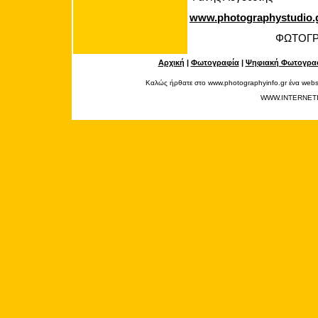
www.photographystudio.
ΦΩΤΟΓΡ
Αρχική
|
Φωτογραφία
|
Ψηφιακή Φωτογρα
Καλώς ήρθατε στο www.photographyinfo.gr ένα websi
WWW.INTERNET