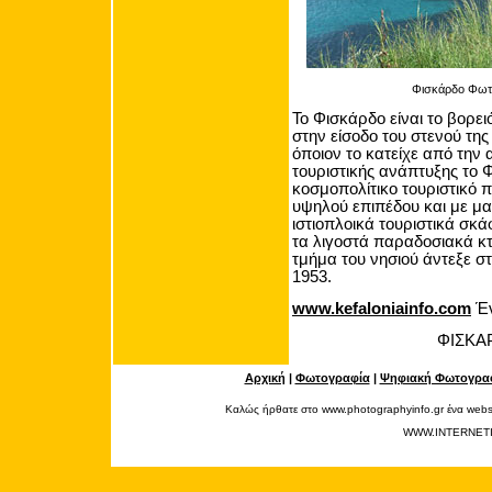
Φισκάρδο Φωτο
Το Φισκάρδο είναι το βορε
στην είσοδο του στενού της 
όποιον το κατείχε από την 
τουριστικής ανάπτυξης το Φ
κοσμοπολίτικο τουριστικό 
υψηλού επιπέδου και με μα
ιστιοπλοικά τουριστικά σκ
τα λιγοστά παραδοσιακά κτ
τμήμα του νησιού άντεξε σ
1953.
www.kefaloniainfo.com
Έν
ΦΙΣΚΑ
Αρχική
|
Φωτογραφία
|
Ψηφιακή Φωτογρα
Καλώς ήρθατε στο www.photographyinfo.gr ένα websi
WWW.INTERNET