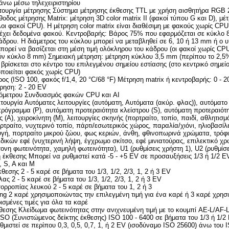
άνω μέσω τηλεχειριστηρίου
ιτουργία μέτρησης Σύστημα μέτρησης έκθεσης TTL με χρήση αισθητήρα RGB 2
οδος μέτρησης Matrix: μέτρηση 3D color matrix II (φακοί τύπου G και D), μέτ
λλοι φακοί CPU). Η μέτρηση color matrix είναι διαθέσιμη με φακούς χωρίς CPU
έχει δεδομένα φακού. Κεντροβαρής: Βάρος 75% που εφαρμόζεται σε κύκλο 
άδρου. Η διάμετρος του κύκλου μπορεί να μεταβληθεί σε 6, 10 ή 13 mm ή ο 
πορεί να βασίζεται στη μέση τιμή ολόκληρου του κάδρου (οι φακοί χωρίς CP
ύν κύκλο 8 mm) Σημειακή μέτρηση: μέτρηση κύκλου 3,5 mm (περίπου το 2,5
βρίσκεται στο κέντρο του επιλεγμένου σημείου εστίασης (στο κεντρικό σημείο
ποιείται φακός χωρίς CPU)
ος (ISO 100, φακός f/1,4, 20 °C/68 °F) Μέτρηση matrix ή κεντροβαρής: 0 - 
ρηση: 2 - 20 EV
όμετρου Συνδυασμός φακών CPU και AI
τουργία Αυτόματες λειτουργίες (αυτόματη, Αυτόματα (ακύρ. φλας)), αυτόματ
πρόγραμμα (P), αυτόματη προτεραιότητα κλείστρου (S), αυτόματη προτεραιότ
 (A), χειροκίνητη (M), λειτουργίες σκηνής (πορτραίτο, τοπίο, παιδί, αθλητισμό
ρτραίτο, νυχτερινό τοπίο, πάρτι/εσωτερικός χώρος, παραλία/χιόνι, ηλιοβασίλ
γή, πορτραίτο μικρού ζώου, φως κεριών, άνθη, φθινοπωρινά χρώματα, τρόφι
ειδικών εφέ (νυχτερινή λήψη, έγχρωμο σκίτσο, εφέ μινιατούρας, επιλεκτικό χ
τονη φωτεινότητα, χαμηλή φωτεινότητα), U1 (ρυθμίσεις χρήστη 1), U2 (ρυθμίσε
 έκθεσης Μπορεί να ρυθμιστεί κατά -5 - +5 EV σε προσαυξήσεις 1/3 ή 1/2 EV
, S, A και M
κθεσης 2 - 5 καρέ σε βήματα του 1/3, 1/2, 2/3, 1, 2 ή 3 EV
λας 2 - 5 καρέ σε βήματα του 1/3, 1/2, 2/3, 1, 2 ή 3 EV
σορροπίας λευκού 2 - 5 καρέ σε βήματα του 1, 2 ή 3
ng 2 καρέ χρησιμοποιώντας την επιλεγμένη τιμή για ένα καρέ ή 3 καρέ χρη
ισμένες τιμές για όλα τα καρέ
εσης Κλείδωμα φωτεινότητας στην ανιχνευμένη τιμή με το κουμπί AE-L/AF-
SO (Συνιστώμενος δείκτης έκθεσης) ISO 100 - 6400 σε βήματα του 1/3 ή 1/2
θμιστεί σε περίπου 0,3, 0,5, 0,7, 1, ή 2 EV (ισοδύναμο ISO 25600) άνω του 