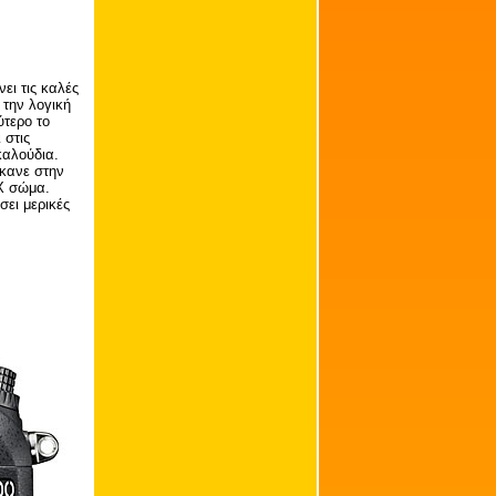
ει τις καλές
 την λογική
ύτερο το
 στις
καλούδια.
κανε στην
DX σώμα.
σει μερικές