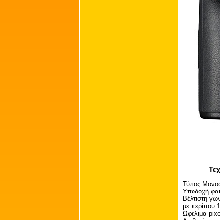
Τεχ
Τύπος Μονοο
Υποδοχή φακ
Βέλτιστη γω
με περίπου 
Ωφέλιμα pixe