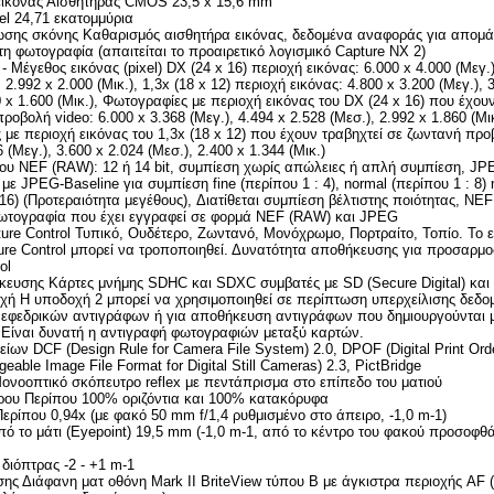
εικόνας Αισθητήρας CMOS 23,5 x 15,6 mm
el 24,71 εκατομμύρια
ωσης σκόνης Καθαρισμός αισθητήρα εικόνας, δεδομένα αναφοράς για απομ
η φωτογραφία (απαιτείται το προαιρετικό λογισμικό Capture NX 2)
 Μέγεθος εικόνας (pixel) DX (24 x 16) περιοχή εικόνας: 6.000 x 4.000 (Μεγ.)
 2.992 x 2.000 (Μικ.), 1,3x (18 x 12) περιοχή εικόνας: 4.800 x 3.200 (Μεγ.), 
0 x 1.600 (Μικ.), Φωτογραφίες με περιοχή εικόνας του DX (24 x 16) που έχου
ροβολή video: 6.000 x 3.368 (Μεγ.), 4.494 x 2.528 (Μεσ.), 2.992 x 1.860 (Μικ
με περιοχή εικόνας του 1,3x (18 x 12) που έχουν τραβηχτεί σε ζωντανή προ
 (Μεγ.), 3.600 x 2.024 (Μεσ.), 2.400 x 1.344 (Μικ.)
ου NEF (RAW): 12 ή 14 bit, συμπίεση χωρίς απώλειες ή απλή συμπίεση, JP
με JPEG-Baseline για συμπίεση fine (περίπου 1 : 4), normal (περίπου 1 : 8) 
 16) (Προτεραιότητα μεγέθους), Διατίθεται συμπίεση βέλτιστης ποιότητας, NE
ωτογραφία που έχει εγγραφεί σε φορμά NEF (RAW) και JPEG
ure Control Τυπικό, Ουδέτερο, Ζωντανό, Μονόχρωμο, Πορτραίτο, Τοπίο. Το 
ture Control μπορεί να τροποποιηθεί. Δυνατότητα αποθήκευσης για προσαρμ
ol
ευσης Κάρτες μνήμης SDHC και SDXC συμβατές με SD (Secure Digital) και
χή Η υποδοχή 2 μπορεί να χρησιμοποιηθεί σε περίπτωση υπερχείλισης δεδο
εφεδρικών αντιγράφων ή για αποθήκευση αντιγράφων που δημιουργούνται 
ίναι δυνατή η αντιγραφή φωτογραφιών μεταξύ καρτών.
ίων DCF (Design Rule for Camera File System) 2.0, DPOF (Digital Print Ord
eable Image File Format for Digital Still Cameras) 2.3, PictBridge
ονοοπτικό σκόπευτρο reflex με πεντάπρισμα στο επίπεδο του ματιού
ου Περίπου 100% οριζόντια και 100% κατακόρυφα
ρίπου 0,94x (με φακό 50 mm f/1,4 ρυθμισμένο στο άπειρο, -1,0 m-1)
 το μάτι (Eyepoint) 19,5 mm (-1,0 m-1, από το κέντρο του φακού προσοφθά
διόπτρας -2 - +1 m-1
ης Διάφανη ματ οθόνη Mark II BriteView τύπου Β με άγκιστρα περιοχής AF (