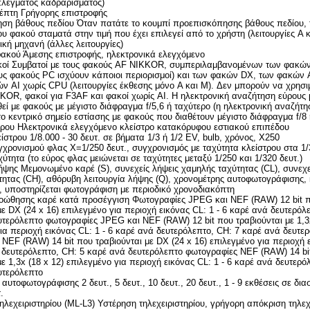
πλέγματος καδραρίσματος)
έπτη Γρήγορης επιστροφής
ση βάθους πεδίου Όταν πατάτε το κουμπί προεπισκόπησης βάθους πεδίου, 
υ φακού σταματά στην τιμή που έχει επιλεγεί από το χρήστη (λειτουργίες A 
κή μηχανή (άλλες λειτουργίες)
ακού Άμεσης επιστροφής, ηλεκτρονικά ελεγχόμενο
κοί Συμβατοί με τους φακούς AF NIKKOR, συμπεριλαμβανομένων των φακώ
τους φακούς PC ισχύουν κάποιοι περιορισμοί) και των φακών DX, των φακών
ν AI χωρίς CPU (λειτουργίες έκθεσης μόνο A και M). Δεν μπορούν να χρησ
KOR, φακοί για F3AF και φακοί χωρίς AI. Η ηλεκτρονική αναζήτηση εύρους 
εί με φακούς με μέγιστο διάφραγμα f/5,6 ή ταχύτερο (η ηλεκτρονική αναζήτ
το κεντρικό σημείο εστίασης με φακούς που διαθέτουν μέγιστο διάφραγμα f/8 
τρου Ηλεκτρονικά ελεγχόμενο κλείστρο κατακόρυφου εστιακού επιπέδου
ίστρου 1/8.000 - 30 δευτ. σε βήματα 1/3 ή 1/2 EV, bulb, χρόνος, X250
χρονισμού φλας X=1/250 δευτ., συγχρονισμός με ταχύτητα κλείστρου στα 1/
χύτητα (το εύρος φλας μειώνεται σε ταχύτητες μεταξύ 1/250 και 1/320 δευτ.)
ήψης Μεμονωμένο καρέ (S), συνεχείς λήψεις χαμηλής ταχύτητας (CL), συνεχε
τητας (CH), αθόρυβη λειτουργία λήψης (Q), χρονομέτρης αυτοφωτογράφισης,
 υποστηρίζεται φωτογράφιση με περιοδικό χρονοδιακόπτη
οώθησης καρέ κατά προσέγγιση Φωτογραφίες JPEG και NEF (RAW) 12 bit 
με DX (24 x 16) επιλεγμένο για περιοχή εικόνας CL: 1 - 6 καρέ ανά δευτερόλ
τερόλεπτο φωτογραφίες JPEG και NEF (RAW) 12 bit που τραβιούνται με 1,3x
ια περιοχή εικόνας CL: 1 - 6 καρέ ανά δευτερόλεπτο, CH: 7 καρέ ανά δευτε
NEF (RAW) 14 bit που τραβιούνται με DX (24 x 16) επιλεγμένο για περιοχή 
ά δευτερόλεπτο, CH: 5 καρέ ανά δευτερόλεπτο φωτογραφίες NEF (RAW) 14 bi
με 1,3x (18 x 12) επιλεγμένο για περιοχή εικόνας CL: 1 - 6 καρέ ανά δευτερό
υτερόλεπτο
αυτοφωτογράφισης 2 δευτ., 5 δευτ., 10 δευτ., 20 δευτ., 1 - 9 εκθέσεις σε δια
.
τηλεχειριστηρίου (ML-L3) Υστέρηση τηλεχειριστηρίου, γρήγορη απόκριση τηλεχ