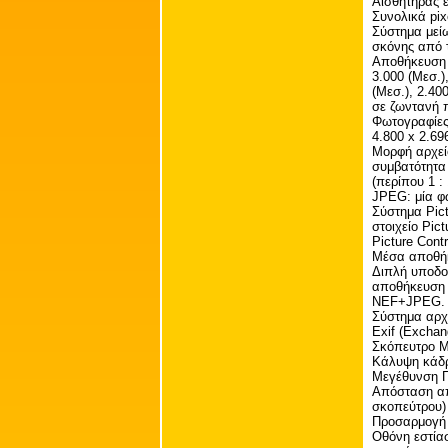
Αισθητήρας 
Συνολικά pix
Σύστημα μεί
σκόνης από τ
Αποθήκευση -
3.000 (Μεσ.),
(Μεσ.), 2.40
σε ζωντανή π
Φωτογραφίες 
4.800 x 2.696
Μορφή αρχεί
συμβατότητα 
(περίπου 1 :
JPEG: μία φ
Σύστημα Pict
στοιχείο Pic
Picture Contr
Μέσα αποθήκ
Διπλή υποδο
αποθήκευση 
NEF+JPEG. Ε
Σύστημα αρχε
Exif (Exchang
Σκόπευτρο Μ
Κάλυψη κάδρ
Μεγέθυνση Πε
Απόσταση από
σκοπεύτρου)
Προσαρμογή 
Οθόνη εστίασ