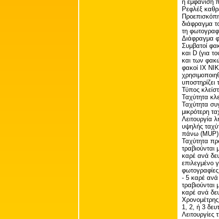
η εμφάνιση 
Ρεφλέξ καθρ
Προεπισκόπη
διάφραγμα το
τη φωτογραφι
Διάφραγμα φ
Συμβατοί φα
και D (για 
και των φακώ
φακοί IX NIK
χρησιμοποιηθ
υποστηρίζει 
Τύπος κλείσ
Ταχύτητα κλε
Ταχύτητα συγ
μικρότερη τα
Λειτουργία λ
υψηλής ταχύ
πάνω (MUP),
Ταχύτητα πρ
τραβιούνται 
καρέ ανά δευ
επιλεγμένο γ
φωτογραφίες 
- 5 καρέ αν
τραβιούνται 
καρέ ανά δε
Χρονομέτρης 
1, 2, ή 3 δευτ
Λειτουργίες 