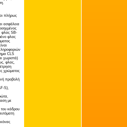
ση.
ναι πλήρως
αι ασφάλεια
προηγμένος
α φλας SB-
μένο φλας
όματος
ίναι
 πληροφοριών
τημα CLS
ι χωριστά)
ως, φλας,
μέτρηση
ας χρώματος
ανή προβολή
F-S),
ρώτα,
ίαση με
 του κάδρου
 αυτόματη
ικόνας