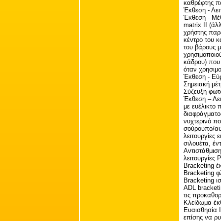
καθρέφτης π
Έκθεση - Λε
Έκθεση - Μέθ
matrix II (ά
χρήστης παρ
κέντρο του κ
του βάρους μ
χρησιμοποιο
κάδρου) που 
όταν χρησιμο
Έκθεση - Εύρ
Σημειακή μέτ
Σύζευξη φωτ
Έκθεση – Λει
με ευέλικτο 
διαφράγματος
νυχτερινό πο
σούρουπο/αυ
λειτουργίες 
σιλουέτα, έν
Αντιστάθμιση
λειτουργίες P
Bracketing έ
Bracketing φ
Bracketing ι
ADL bracketi
τις προκαθορ
Κλείδωμα έκθ
Ευαισθησία I
επίσης να ρυ