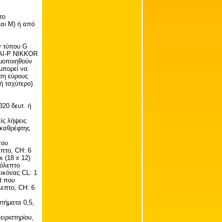
το
και M) ή από
ν τύπου G
 AI-P NIKKOR
ιμοποιηθούν
μπορεί να
ηση εύρους
ή ταχύτερο).
320 δευτ. ή
ίς λήψεις
 καθρέφτης
που
επτο, CH: 6
 (18 x 12)
ρόλεπτο
εικόνας CL: 1
t που
λεπτο, CH: 6
στήματα 0,5,
ειριστηρίου,