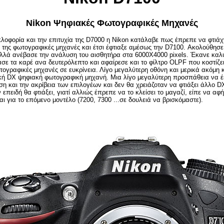
Nikon Ψηφιακές Φωτογραφικές Μηχανές
λοφορία και την επιτυχία της D7000 η Nikon κατάλαβε πως έπρεπε να φτιάχν
της φωτογραφικές μηχανές και έτσι έφτιαξε αμέσως την D7100. Ακολούθησε
αλλά ανέβασε την ανάλυση του αισθητήρα στα 6000Χ4000 pixels. Έκανε καλ
ασε τα καρέ ανα δευτερόλεπτο και αφαίρεσε και το φίλτρο OLPF που κοστίζει
ογραφικές μηχανές σε ευκρίνεια. Λίγο μεγαλύτερη οθόνη και μερικά ακόμη 
ική DX ψηφιακή φωτογραφική μηχανή. Μια λίγο μεγαλύτερη προσπάθεια να έ
ση και την ακρίβεια των επιλογέων και δεν θα χρειάζοταν να φτιάξει άλλο 
επειδή θα φτιάξει, γιατί αλλιώς έπρεπε να το κλείσει το μαγαζί, είπε να αφή
αι για το επόμενο μοντέλο (7200, 7300 ...σε δουλειά να βρισκόμαστε).