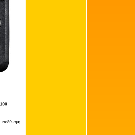
7100
] ισοδύναμη