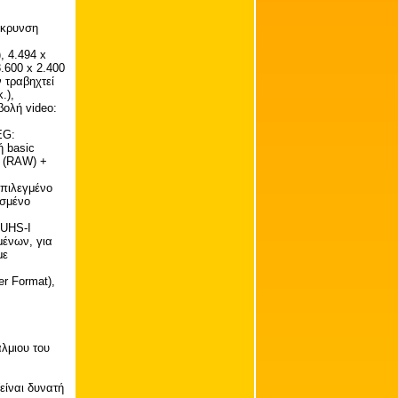
άκρυνση
, 4.494 x
3.600 x 2.400
ν τραβηχτεί
.),
βολή video:
EG:
ή basic
F (RAW) +
επιλεγμένο
οσμένο
 UHS-I
μένων, για
με
er Format),
λμιου του
είναι δυνατή