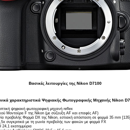
Βασικές λειτουργίες της Nikon D7100
νικά χαρακτηριστικά Ψηφιακής Φωτογραφικής Μηχανής Nikon D
πτική ψηφιακή φωτογραφική μηχανή reflex
ού Μοντούρα F της Nikon (με σύζευξη AF και επαφές AF)
νία προβολής Φορμά DX της Nikon, εστιακή απόσταση σε φορμά 35 mm [135
1,5x συγκριτικά με τη γωνία προβολής των φακών με φορμά FX
l 24,1 εκατομμύρια