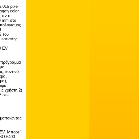
.016 pixel
ρηση color
, αν ο
8 mm στο
υπολογισμός
U
% του
 εστίασης,
20 EV
ο πρόγραμμα
ητα
ς, κοντινό,
εμα,
μα),
ρώμα,
ις χρήστη 2)
 στις
σιμοποιώντας
L
 EV. Μπορεί
ISO 6400.