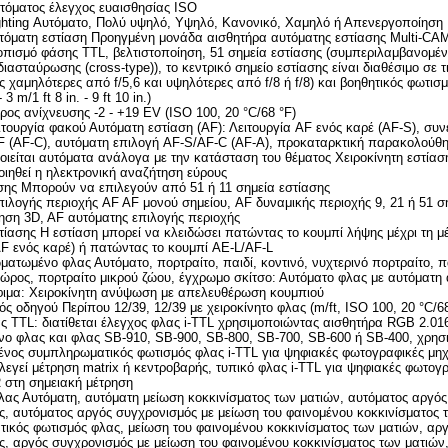
υτόματος έλεγχος ευαισθησίας ISO
ghting Αυτόματο, Πολύ υψηλό, Υψηλό, Κανονικό, Χαμηλό ή Απενεργοποίηση
υτόματη εστίαση Προηγμένη μονάδα αισθητήρα αυτόματης εστίασης Multi-CA
τοπισμό φάσης TTL, βελτιστοποίηση, 51 σημεία εστίασης (συμπεριλαμβανομέ
ιασταύρωσης (cross-type)), το κεντρικό σημείο εστίασης είναι διαθέσιμο σε τ
 χαμηλότερες από f/5,6 και υψηλότερες από f/8 ή f/8) και βοηθητικός φωτισ
3 m/1 ft 8 in. - 9 ft 10 in.)
ρος ανίχνευσης -2 - +19 EV (ISO 100, 20 °C/68 °F)
ιτουργία φακού Αυτόματη εστίαση (AF): Λειτουργία AF ενός καρέ (AF-S), συν
AF (AF-C), αυτόματη επιλογή AF-S/AF-C (AF-A), προκαταρκτική παρακολούθ
ιείται αυτόματα ανάλογα με την κατάσταση του θέματος Χειροκίνητη εστίαση
ιηθεί η ηλεκτρονική αναζήτηση εύρους
ασης Μπορούν να επιλεγούν από 51 ή 11 σημεία εστίασης
πιλογής περιοχής AF AF μονού σημείου, AF δυναμικής περιοχής 9, 21 ή 51 σ
ση 3D, AF αυτόματης επιλογής περιοχής
ίασης Η εστίαση μπορεί να κλειδώσει πατώντας το κουμπί λήψης μέχρι τη μ
AF ενός καρέ) ή πατώντας το κουμπί AE-L/AF-L
ατωμένο φλας Αυτόματο, πορτραίτο, παιδί, κοντινό, νυχτερινό πορτραίτο, π
χώρος, πορτραίτο μικρού ζώου, έγχρωμο σκίτσο: Αυτόματο φλας με αυτόματη
όφιμα: Χειροκίνητη ανύψωση με απελευθέρωση κουμπιού
ός οδηγού Περίπου 12/39, 12/39 με χειροκίνητο φλας (m/ft, ISO 100, 20 °C/68
 TTL: διατίθεται έλεγχος φλας i-TTL χρησιμοποιώντας αισθητήρα RGB 2.016
ο φλας και φλας SB-910, SB-900, SB-800, SB-700, SB-600 ή SB-400, χρησι
ένος συμπληρωματικός φωτισμός φλας i-TTL για ψηφιακές φωτογραφικές μη
ιλεγεί μέτρηση matrix ή κεντροβαρής, τυπικό φλας i-TTL για ψηφιακές φωτογ
 στη σημειακή μέτρηση
λας Αυτόματη, αυτόματη μείωση κοκκινίσματος των ματιών, αυτόματος αργός
, αυτόματος αργός συγχρονισμός με μείωση του φαινομένου κοκκινίσματος 
ικός φωτισμός φλας, μείωση του φαινομένου κοκκινίσματος των ματιών, αρ
ς, αργός συγχρονισμός με μείωση του φαινομένου κοκκινίσματος των ματιών