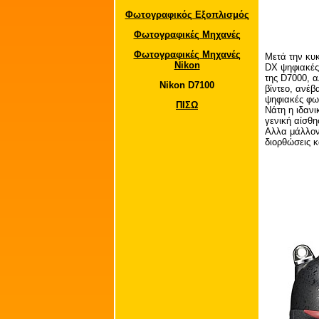
Φωτογραφικός Εξοπλισμός
Φωτογραφικές Μηχανές
Φωτογραφικές Μηχανές
Μετά την κυκ
Nikon
DX ψηφιακές 
της D7000, 
Nikon D7100
βίντεο, ανέβ
ψηφιακές φωτ
ΠΙΣΩ
Νάτη η ιδαν
γενική αίσθη
Αλλα μάλλον 
διορθώσεις κ