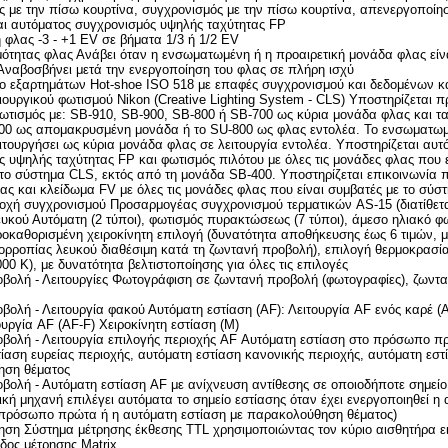
 με την πίσω κουρτίνα, συγχρονισμός με την πίσω κουρτίνα, απενεργοποίη
αι αυτόματος συγχρονισμός υψηλής ταχύτητας FP
 φλας -3 - +1 EV σε βήματα 1/3 ή 1/2 EV
ιμότητας φλας Ανάβει όταν η ενσωματωμένη ή η προαιρετική μονάδα φλας εί
Αναβοσβήνει μετά την ενεργοποίηση του φλας σε πλήρη ισχύ
λο εξαρτημάτων Hot-shoe ISO 518 με επαφές συγχρονισμού και δεδομένων κ
ουργικού φωτισμού Nikon (Creative Lighting System - CLS) Υποστηρίζεται 
ωτισμός με: SB-910, SB-900, SB-800 ή SB-700 ως κύρια μονάδα φλας και τ
00 ως απομακρυσμένη μονάδα ή το SU-800 ως φλας εντολέα. Το ενσωματω
ιτουργήσει ως κύρια μονάδα φλας σε λειτουργία εντολέα. Υποστηρίζεται αυτ
 υψηλής ταχύτητας FP και φωτισμός πιλότου με όλες τις μονάδες φλας που ε
 το σύστημα CLS, εκτός από τη μονάδα SB-400. Υποστηρίζεται επικοινωνία
ς και κλείδωμα FV με όλες τις μονάδες φλας που είναι συμβατές με το σύσ
οχή συγχρονισμού Προσαρμογέας συγχρονισμού τερματικών AS-15 (διατίθετα
υκού Αυτόματη (2 τύποι), φωτισμός πυρακτώσεως (7 τύποι), άμεσο ηλιακό φ
ροκαθορισμένη χειροκίνητη επιλογή (δυνατότητα αποθήκευσης έως 6 τιμών, 
σορροπίας λευκού διαθέσιμη κατά τη ζωντανή προβολή), επιλογή θερμοκρασί
000 K), με δυνατότητα βελτιστοποίησης για όλες τις επιλογές
βολή - Λειτουργίες Φωτογράφιση σε ζωντανή προβολή (φωτογραφίες), ζωντ
ολή - Λειτουργία φακού Αυτόματη εστίαση (AF): Λειτουργία AF ενός καρέ (A
ουργία AF (AF-F) Χειροκίνητη εστίαση (M)
βολή - Λειτουργία επιλογής περιοχής AF Αυτόματη εστίαση στο πρόσωπο π
ίαση ευρείας περιοχής, αυτόματη εστίαση κανονικής περιοχής, αυτόματη εστ
ηση θέματος
βολή - Αυτόματη εστίαση AF με ανίχνευση αντίθεσης σε οποιοδήποτε σημείο
κή μηχανή επιλέγει αυτόματα το σημείο εστίασης όταν έχει ενεργοποιηθεί η
 πρόσωπο πρώτα ή η αυτόματη εστίαση με παρακολούθηση θέματος)
ρηση Σύστημα μέτρησης έκθεσης TTL χρησιμοποιώντας τον κύριο αισθητήρα ε
δος μέτρησης Matrix