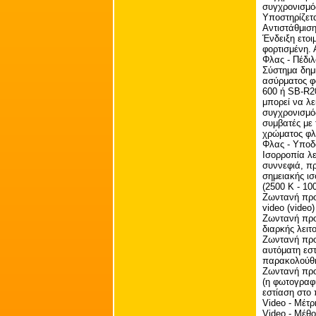
συγχρονισμός
Υποστηρίζετ
Αντιστάθμιση
Ένδειξη ετο
φορτισμένη. 
Φλας - Πέδι
Σύστημα δημι
ασύρματος φ
600 ή SB-R2
μπορεί να λε
συγχρονισμός
συμβατές με
χρώματος φλα
Φλας - Υποδ
Ισορροπία λε
συννεφιά, π
σημειακής ι
(2500 K - 10
Ζωντανή προ
video (video)
Ζωντανή προβ
διαρκής λειτ
Ζωντανή προ
αυτόματη εστ
παρακολούθ
Ζωντανή προ
(η φωτογραφι
εστίαση στο
Video - Μέτ
Video - Μέθο