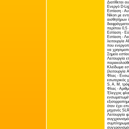
Διατίθεται α
Ενεργό D-Li
Εστίαση - Α
Nikon με εν
αισθητήρων δ
διαφράγματος
περίπου 0,5 - 
Εστίαση - Εύ
Εστίαση - Λε
λειτουργία 
που ενεργοπο
να χρησιμοπο
Σημείο εστί
Λειτουργία ε
παρακολούθη
Κλείδωμα εστ
(λειτουργία 
Φλας - Ενσωμ
εσωτερικός 
S, A, M, τρ
Φλας - Αριθμ
Έλεγχος φλας
ενσωματωμέν
εξισορροπημ
όταν έχει επ
μηχανές SLR
Λειτουργία φ
συγχρονισμός
συμπληρωματ
συγχρονισμό