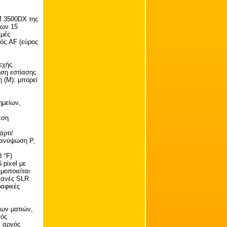
M 3500DX της
νων 15
ιμές
μός AF (εύρος
εχής
ηση εστίασης
 (M): μπορεί
ημείων,
έση
άρτι/
 ανύψωση P,
 °F)
 pixel με
μοποιείται
χανές SLR
ραφικές
των ματιών,
γός
, αργός