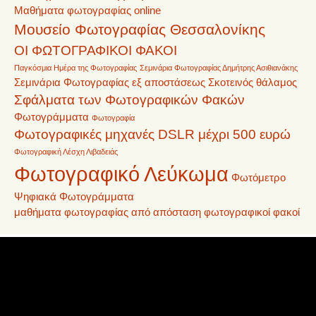
Μαθήματα φωτογραφίας online
Μουσείο Φωτογραφίας Θεσσαλονίκης
ΟΙ ΦΩΤΟΓΡΑΦΙΚΟΙ ΦΑΚΟΙ
Παγκόσμια Ημέρα της Φωτογραφίας
Σεμινάρια Φωτογραφίας Δημήτρης Ασιθιανάκης
Σεμινάρια Φωτογραφίας εξ αποστάσεως
Σκοτεινός θάλαμος
Σφάλματα των Φωτογραφικών Φακών
Φωτογράμματα
Φωτογραφία
Φωτογραφικές μηχανές DSLR μέχρι 500 ευρώ
Φωτογραφική Λέσχη Λιβαδειάς
Φωτογραφικό Λεύκωμα
Φωτόμετρο
Ψηφιακά Φωτογράμματα
μαθήματα φωτογραφίας από απόσταση
φωτογραφικοί φακοί