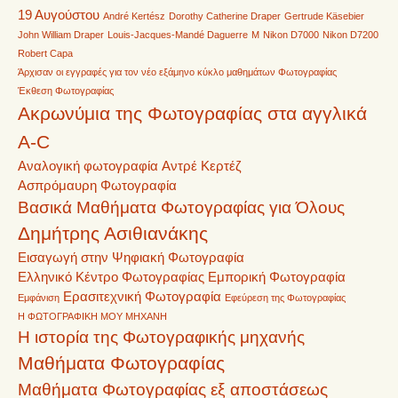
19 Αυγούστου
André Kertész
Dorothy Catherine Draper
Gertrude Käsebier
John William Draper
Louis-Jacques-Mandé Daguerre
M
Nikon D7000
Nikon D7200
Robert Capa
Άρχισαν οι εγγραφές για τον νέο εξάμηνο κύκλο μαθημάτων Φωτογραφίας
Έκθεση Φωτογραφίας
Ακρωνύμια της Φωτογραφίας στα αγγλικά
A-C
Αναλογική φωτογραφία
Αντρέ Κερτέζ
Ασπρόμαυρη Φωτογραφία
Βασικά Μαθήματα Φωτογραφίας για Όλους
Δημήτρης Ασιθιανάκης
Εισαγωγή στην Ψηφιακή Φωτογραφία
Ελληνικό Κέντρο Φωτογραφίας
Εμπορική Φωτογραφία
Ερασιτεχνική Φωτογραφία
Εμφάνιση
Εφεύρεση της Φωτογραφίας
Η ΦΩΤΟΓΡΑΦΙΚΗ ΜΟΥ ΜΗΧΑΝΗ
Η ιστορία της Φωτογραφικής μηχανής
Μαθήματα Φωτογραφίας
Μαθήματα Φωτογραφίας εξ αποστάσεως