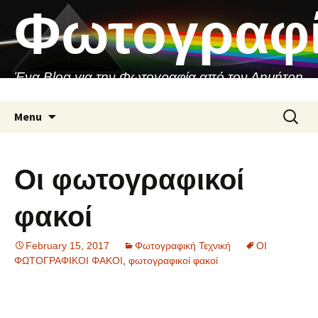
Skip
Φωτογραφ
to
content
Ένα Blog για την Φωτογραφία από τον Δημήτρη
Ασιθιανάκη
Search
Menu
for:
Οι φωτογραφικοί
φακοί
February 15, 2017
Φωτογραφική Τεχνική
ΟΙ
ΦΩΤΟΓΡΑΦΙΚΟΙ ΦΑΚΟΙ
,
φωτογραφικοί φακοί