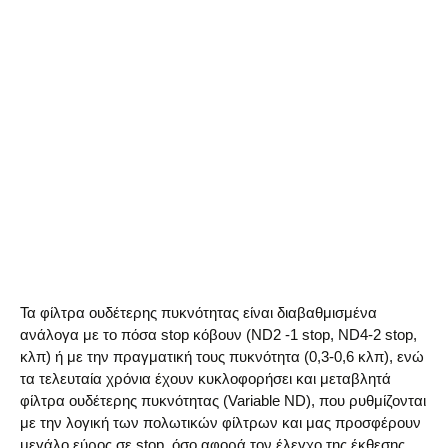
Τα φίλτρα ουδέτερης πυκνότητας είναι διαβαθμισμένα
ανάλογα με το πόσα stop κόβουν (ND2 -1 stop, ND4-2 stop,
κλπ) ή με την πραγματική τους πυκνότητα (0,3-0,6 κλπ), ενώ
τα τελευταία χρόνια έχουν κυκλοφορήσει και μεταβλητά
φίλτρα ουδέτερης πυκνότητας (Variable ND), που ρυθμίζονται
με την λογική των πολωτικών φίλτρων και μας προσφέρουν
μεγάλο εύρος σε stop, όσο αφορά τον έλεγχο της έκθεσης.