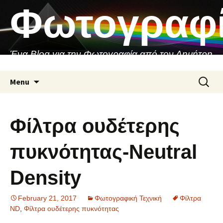
Skip
Φωτογραφ
to
content
Ένα Blog για την Φωτογραφία από τον Δημήτρη
Ασιθιανάκη
Search
Menu
for:
Φίλτρα ουδέτερης
πυκνότητας-Neutral
Density
February 21, 2017
Φωτογραφική Τεχνική
Φίλτρα
ND
,
Φίλτρα ουδέτερης πυκνότητας