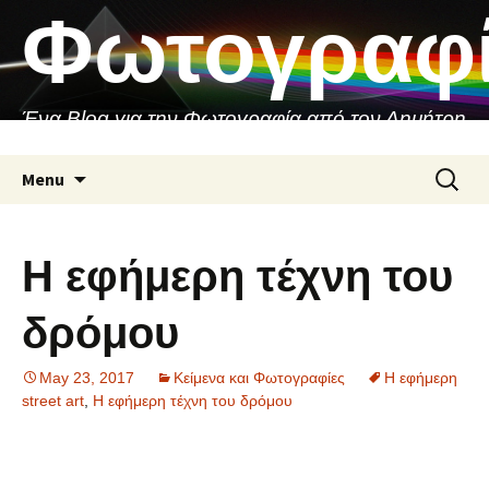
Skip
Φωτογραφ
to
content
Ένα Blog για την Φωτογραφία από τον Δημήτρη
Ασιθιανάκη
Search
Menu
for:
Η εφήμερη τέχνη του
δρόμου
May 23, 2017
Κείμενα και Φωτογραφίες
Η εφήμερη
street art
,
Η εφήμερη τέχνη του δρόμου