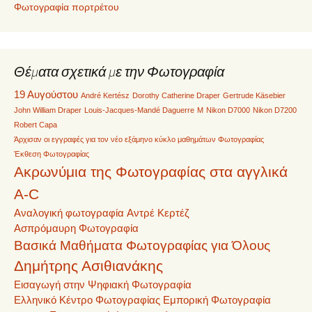
Φωτογραφία πορτρέτου
Θέματα σχετικά με την Φωτογραφία
19 Αυγούστου
André Kertész
Dorothy Catherine Draper
Gertrude Käsebier
John William Draper
Louis-Jacques-Mandé Daguerre
M
Nikon D7000
Nikon D7200
Robert Capa
Άρχισαν οι εγγραφές για τον νέο εξάμηνο κύκλο μαθημάτων Φωτογραφίας
Έκθεση Φωτογραφίας
Ακρωνύμια της Φωτογραφίας στα αγγλικά
A-C
Αναλογική φωτογραφία
Αντρέ Κερτέζ
Ασπρόμαυρη Φωτογραφία
Βασικά Μαθήματα Φωτογραφίας για Όλους
Δημήτρης Ασιθιανάκης
Εισαγωγή στην Ψηφιακή Φωτογραφία
Ελληνικό Κέντρο Φωτογραφίας
Εμπορική Φωτογραφία