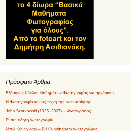
Πρόσφατα Άρθρα
Εξάμηνος Κύκλος Μαθημάτων Φωτογραφίας για αρχάριους
Η Φωτογραφία και ως τέχνη της οικειοποίησης
John Szarkowski (1925–2007) – Φωτογράφος
Ενσυνείδητη Φωτογραφία
Μπιλ Κάνινγκχαμ – Bill Cunningham Φωτογράφος