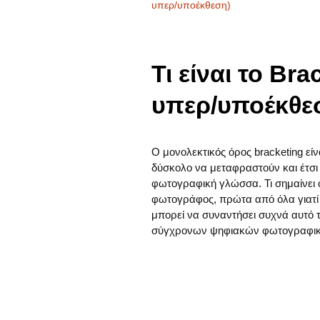
υπερ/υποέκθεση)
Τι είναι το Br
υπερ/υποέκθε
Ο μονολεκτικός όρος bracketing εί
δύσκολο να μεταφραστούν και έτσι
φωτογραφική γλώσσα. Τι σημαίνει ό
φωτογράφος, πρώτα από όλα γιατί ε
μπορεί να συναντήσει συχνά αυτό τ
σύγχρονων ψηφιακών φωτογραφι