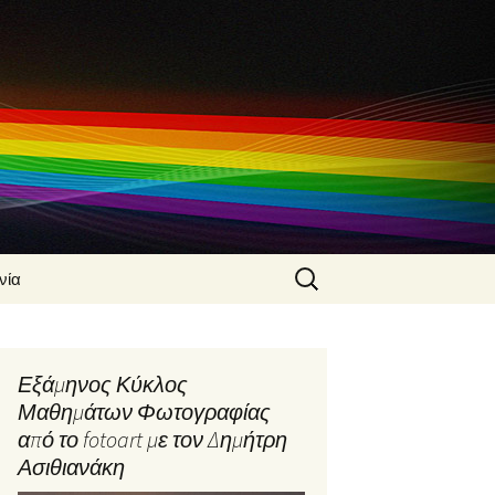
Search
νία
for:
 Ασιθιανάκης
α
Εξάμηνος Κύκλος
φίας από τον
Μαθημάτων Φωτογραφίας
Ασιθιανάκη
από το fotoart με τον Δημήτρη
φικές
Ασιθιανάκη
ς από τον
Ασιθιανάκη