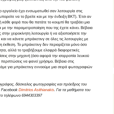
ο εργαλείο έχει ενσωματωθεί σαν λειτουργία στις
ορείτε να το βρείτε και με την ένδειξη BKT). Έτσι αν
ή κάθε φορά που θα πατάτε το κουμπί θα τραβάει μια
με την παραμετροποίηση που της έχετε κάνει. Βέβαια
ς στην χειροκίνητη λειτουργία ή να αξιοποιήσετε την
 και να κάνετε μπράκετινγ σε όλες τις λειτουργίες με
 έκθεση. Το μπράκετινγ δεν περιορίζεται μόνο όσο
τητα, αλλά το τραβήξουμε ελαφρά διαφορετικές
ίσεις στην μηχανή (όσο αφορά την ισορροπία λευκού
 περιπτώσεις να φανεί χρήσιμο. Βέβαια στις
λάμε για μπράκετινγ εννοούμε μια σειρά φωτογραφιών
τογράφος, δάσκαλος φωτογραφίας και πρόεδρος του
το Facebook
Dimitrios Asithianakis
. Για τα μαθήματα του
 στο τηλέφωνο 6944303397