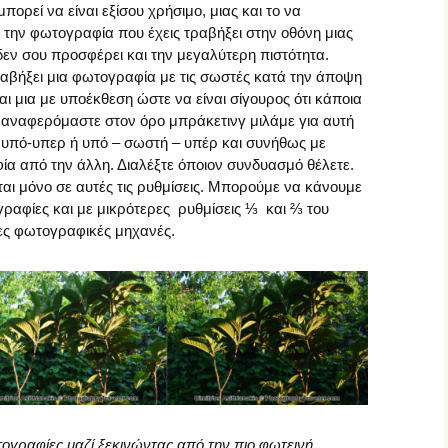
ορεί να είναι εξίσου χρήσιμο, μιας και το να
 την φωτογραφία που έχεις τραβήξει στην οθόνη μιας
ν σου προσφέρει και την μεγαλύτερη πιστότητα.
αβήξει μια φωτογραφία με τις σωστές κατά την άποψη
αι μια με υποέκθεση ώστε να είναι σίγουρος ότι κάποια
ν αναφερόμαστε στον όρο μπράκετινγ μιλάμε για αυτή
 υπό-υπερ ή υπό – σωστή – υπέρ και συνήθως με
ία από την άλλη. Διαλέξτε όποιον συνδυασμό θέλετε.
αι μόνο σε αυτές τις ρυθμίσεις. Μπορούμε να κάνουμε
ραφίες και με μικρότερες ρυθμίσεις ⅓ και ⅔ του
ρες φωτογραφικές μηχανές.
ογραφίες μαζί ξεκινώντας από την πιο φωτεινή