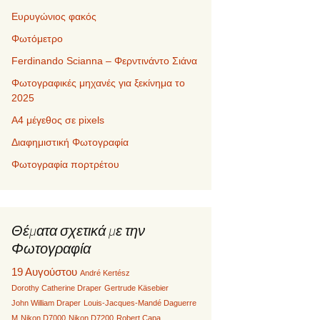
Ευρυγώνιος φακός
Φωτόμετρο
Ferdinando Scianna – Φερντινάντο Σιάνα
Φωτογραφικές μηχανές για ξεκίνημα το
2025
Α4 μέγεθος σε pixels
Διαφημιστική Φωτογραφία
Φωτογραφία πορτρέτου
Θέματα σχετικά με την
Φωτογραφία
19 Αυγούστου
André Kertész
Dorothy Catherine Draper
Gertrude Käsebier
John William Draper
Louis-Jacques-Mandé Daguerre
M
Nikon D7000
Nikon D7200
Robert Capa