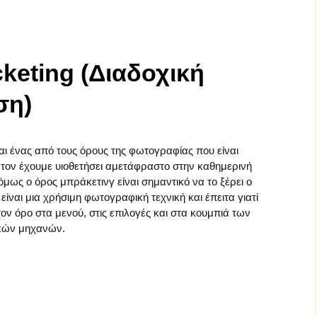
Σπουδαίοι Φωτογράφοι
Σύγχρονοι Φωτογράφοι
acketing (Διαδοχική
Φωτογραφικός
Φωτογραφικές μηχανές
Εξοπλισμός
ση)
Φωτογραφικοί Φακοί
ναι ένας από τους όρους της φωτογραφίας που είναι
 τον έχουμε υιοθετήσει αμετάφραστο στην καθημερινή
μως ο όρος μπράκετινγ είναι σημαντικό να το ξέρει ο
ίναι μια χρήσιμη φωτογραφική τεχνική και έπειτα γιατί
ον όρο στα μενού, στις επιλογές και στα κουμπιά των
κών μηχανών.