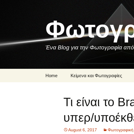
Skip
to
content
Φωτογρ
Ένα Blog για την Φωτογραφία από
Home
Κείμενα και Φωτογραφίες
Μια Φωτογραφία
Τι είναι το B
Ποιήματα και
Τραγούδια για τη
Φωτογραφία
υπερ/υποέκθ
August 6, 2017
Φωτογραφική 